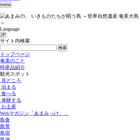
menu
いきものたちが唄う島 ～世界自然遺産 奄美大島
～
Language
JP
サイト内検索
検索
トップページ
奄美のこと
特産品紹介
観光スポット
見どころ
泊まる
食べる
体験する
お土産
Webマガジン「あまみっけ。」
島食
島景
島宿
島遊