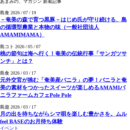
あまみの、マガジン
新着記事
島食
2026 / 07 / 19
－奄美の森で育つ黒豚－はじめ氏が守り続ける、島
の循環型農業と本物の味（一般社団法人
AMAMIMAMA）
島コト
2026 / 05 / 07
桃の節句は海へ行く！奄美の伝統行事「サンガツサ
ンチ」とは？
島食
2026 / 03 / 17
元外交官が挑む「奄美産バニラ」の夢！バニラと奄
美の素材をつかったスイーツが楽しめるAMAMIバ
ニラファームカフェPole Pole
島遊
2026 / 03 / 17
月の出を待ちながらシマ唄を楽しむ豊かさを。ムル
feel BASEのお月待ち体験
イベント