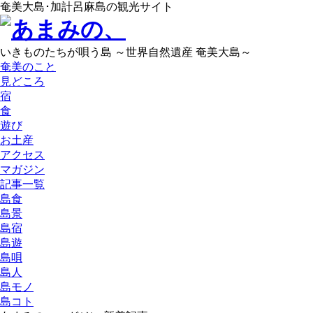
奄美大島･加計呂麻島の観光サイト
いきものたちが唄う島 ～世界自然遺産 奄美大島～
奄美のこと
見どころ
宿
食
遊び
お土産
アクセス
マガジン
記事一覧
島食
島景
島宿
島遊
島唄
島人
島モノ
島コト