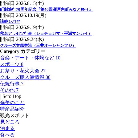
開催日
2026.8.15(土)
町制施行70周年記念『第46回瀬戸内町みなと祭り』
開催日
2026.10.19(月)
諸鈍シバヤ
開催日
2026.9.19(土)
秋名アラセツ行事（ショチョガマ・平瀬マンカイ）
開催日
2026.9.24(木)
クルーズ客船寄港（三井オーシャンフジ）
Category
カテゴリー
音楽・アート・体験など
10
スポーツ
8
お祭り・花火大会
27
クルーズ船入港情報
38
伝統行事
7
その他
7
Scroll top
奄美のこと
特産品紹介
観光スポット
見どころ
泊まる
食べる