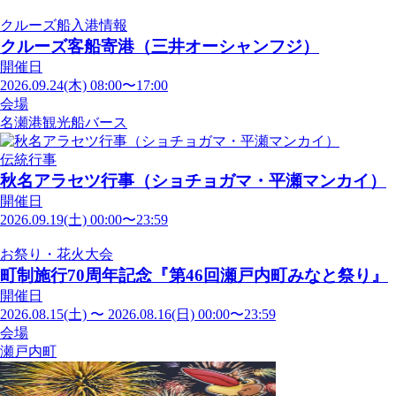
クルーズ船入港情報
クルーズ客船寄港（三井オーシャンフジ）
開催日
2026.09.24(木) 08:00〜17:00
会場
名瀬港観光船バース
伝統行事
秋名アラセツ行事（ショチョガマ・平瀬マンカイ）
開催日
2026.09.19(土) 00:00〜23:59
お祭り・花火大会
町制施行70周年記念『第46回瀬戸内町みなと祭り』
開催日
2026.08.15(土) 〜 2026.08.16(日) 00:00〜23:59
会場
瀬戸内町