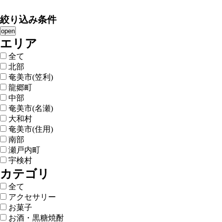
絞り込み条件
open
エリア
全て
北部
奄美市(笠利)
龍郷町
中部
奄美市(名瀬)
大和村
奄美市(住用)
南部
瀬戸内町
宇検村
カテゴリ
全て
アクセサリー
お菓子
お酒・黒糖焼酎