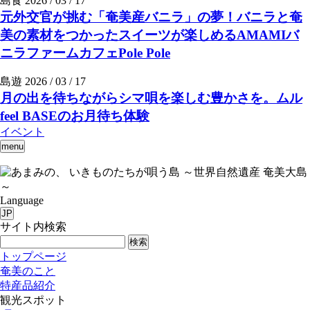
島食
2026 / 03 / 17
元外交官が挑む「奄美産バニラ」の夢！バニラと奄
美の素材をつかったスイーツが楽しめるAMAMIバ
ニラファームカフェPole Pole
島遊
2026 / 03 / 17
月の出を待ちながらシマ唄を楽しむ豊かさを。ムル
feel BASEのお月待ち体験
イベント
menu
いきものたちが唄う島 ～世界自然遺産 奄美大島
～
Language
JP
サイト内検索
検索
トップページ
奄美のこと
特産品紹介
観光スポット