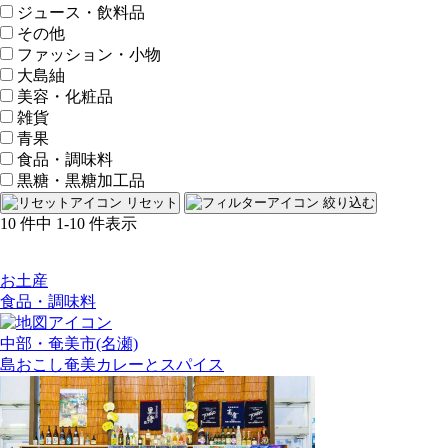
ジュース・飲料品
その他
ファッション・小物
大島紬
美容・化粧品
雑貨
青果
食品・調味料
黒糖・黒糖加工品
リセット
絞り込む
10
件中
1-10
件表示
お土産
食品・調味料
中部・奄美市(名瀬)
島おこし奄美カレーとスパイス