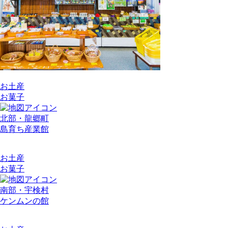
お土産
お菓子
北部・龍郷町
島育ち産業館
お土産
お菓子
南部・宇検村
ケンムンの館