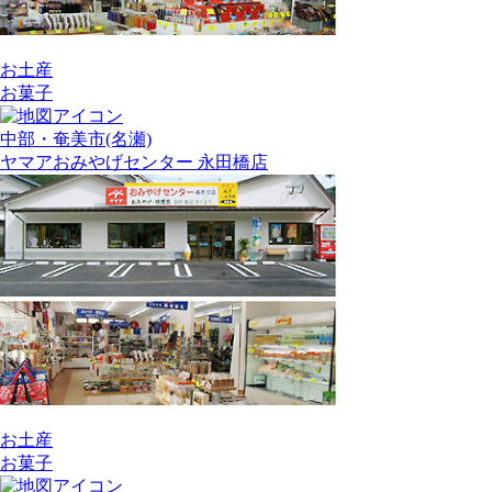
お土産
お菓子
中部・奄美市(名瀬)
ヤマアおみやげセンター 永田橋店
お土産
お菓子