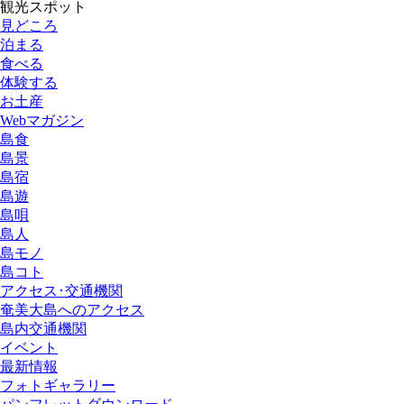
観光スポット
見どころ
泊まる
食べる
体験する
お土産
Webマガジン
島食
島景
島宿
島遊
島唄
島人
島モノ
島コト
アクセス･交通機関
奄美大島へのアクセス
島内交通機関
イベント
最新情報
フォトギャラリー