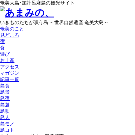
奄美大島･加計呂麻島の観光サイト
いきものたちが唄う島 ～世界自然遺産 奄美大島～
奄美のこと
見どころ
宿
食
遊び
お土産
アクセス
マガジン
記事一覧
島食
島景
島宿
島遊
島唄
島人
島モノ
島コト