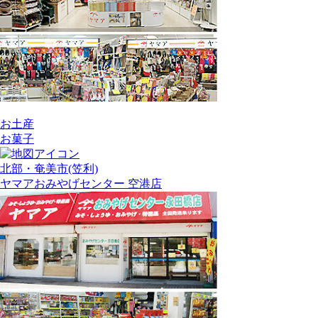
お土産
お菓子
北部・奄美市(笠利)
ヤマアおみやげセンター 空港店