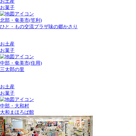
お土産
お菓子
北部・奄美市(笠利)
ひと・もの交流プラザ味の郷かさり
お土産
お菓子
中部・奄美市(住用)
三太郎の里
お土産
お菓子
中部・大和村
大和まほろば館