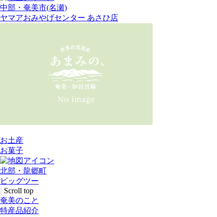
中部・奄美市(名瀬)
ヤマアおみやげセンター あさひ店
お土産
お菓子
北部・龍郷町
ビッグツー
Scroll top
奄美のこと
特産品紹介