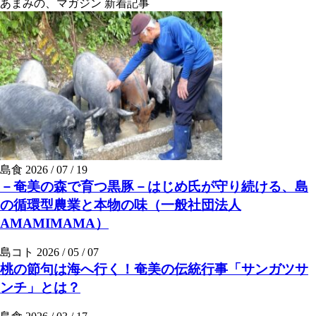
あまみの、マガジン
新着記事
島食
2026 / 07 / 19
－奄美の森で育つ黒豚－はじめ氏が守り続ける、島
の循環型農業と本物の味（一般社団法人
AMAMIMAMA）
島コト
2026 / 05 / 07
桃の節句は海へ行く！奄美の伝統行事「サンガツサ
ンチ」とは？