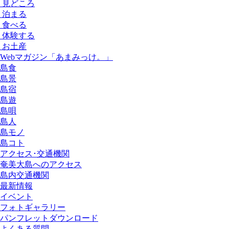
見どころ
泊まる
食べる
体験する
お土産
Webマガジン「あまみっけ。」
島食
島景
島宿
島遊
島唄
島人
島モノ
島コト
アクセス･交通機関
奄美大島へのアクセス
島内交通機関
最新情報
イベント
フォトギャラリー
パンフレットダウンロード
よくある質問