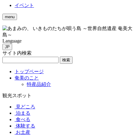
イベント
menu
いきものたちが唄う島 ～世界自然遺産 奄美大
島～
Language
JP
サイト内検索
検索
トップページ
奄美のこと
特産品紹介
観光スポット
見どころ
泊まる
食べる
体験する
お土産