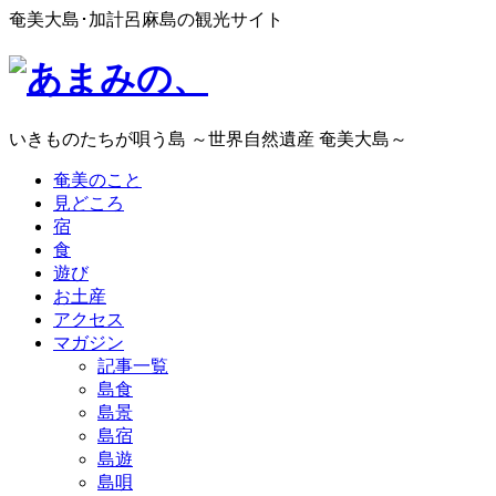
奄美大島･加計呂麻島の観光サイト
いきものたちが唄う島 ～世界自然遺産 奄美大島～
奄美のこと
見どころ
宿
食
遊び
お土産
アクセス
マガジン
記事一覧
島食
島景
島宿
島遊
島唄