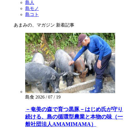
島人
島モノ
島コト
あまみの、マガジン
新着記事
島食
2026 / 07 / 19
－奄美の森で育つ黒豚－はじめ氏が守り
続ける、島の循環型農業と本物の味（一
般社団法人AMAMIMAMA）