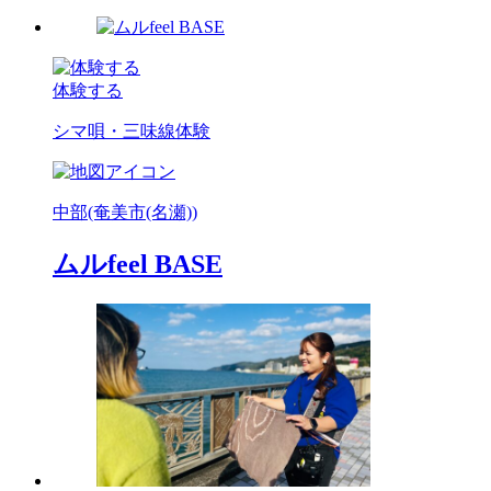
体験する
シマ唄・三味線体験
中部(奄美市(名瀬))
ムルfeel BASE