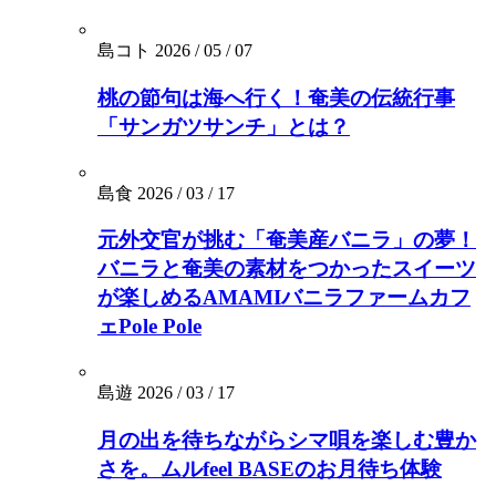
島コト
2026 / 05 / 07
桃の節句は海へ行く！奄美の伝統行事
「サンガツサンチ」とは？
島食
2026 / 03 / 17
元外交官が挑む「奄美産バニラ」の夢！
バニラと奄美の素材をつかったスイーツ
が楽しめるAMAMIバニラファームカフ
ェPole Pole
島遊
2026 / 03 / 17
月の出を待ちながらシマ唄を楽しむ豊か
さを。ムルfeel BASEのお月待ち体験