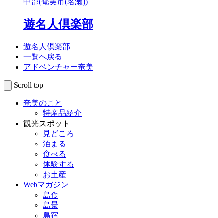
中部(奄美市(名瀬))
遊名人倶楽部
遊名人倶楽部
一覧へ戻る
アドベンチャー奄美
Scroll top
奄美のこと
特産品紹介
観光スポット
見どころ
泊まる
食べる
体験する
お土産
Webマガジン
島食
島景
島宿