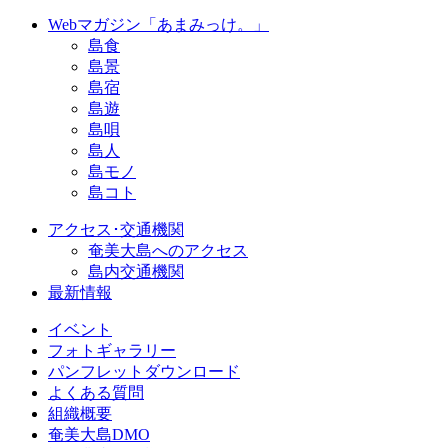
Webマガジン「あまみっけ。」
島食
島景
島宿
島遊
島唄
島人
島モノ
島コト
アクセス･交通機関
奄美大島へのアクセス
島内交通機関
最新情報
イベント
フォトギャラリー
パンフレットダウンロード
よくある質問
組織概要
奄美大島DMO