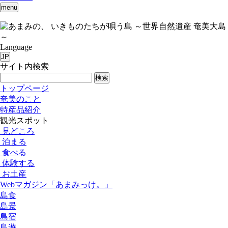
menu
いきものたちが唄う島 ～世界自然遺産 奄美大島
～
Language
JP
サイト内検索
検索
トップページ
奄美のこと
特産品紹介
観光スポット
見どころ
泊まる
食べる
体験する
お土産
Webマガジン「あまみっけ。」
島食
島景
島宿
島遊