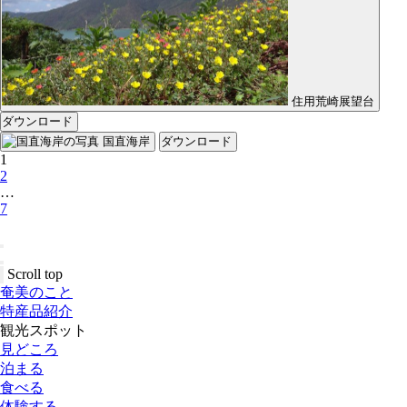
住用荒崎展望台
ダウンロード
国直海岸
ダウンロード
1
2
…
7
Scroll top
奄美のこと
特産品紹介
観光スポット
見どころ
泊まる
食べる
体験する