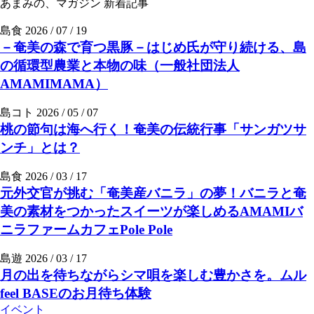
あまみの、マガジン
新着記事
島食
2026 / 07 / 19
－奄美の森で育つ黒豚－はじめ氏が守り続ける、島
の循環型農業と本物の味（一般社団法人
AMAMIMAMA）
島コト
2026 / 05 / 07
桃の節句は海へ行く！奄美の伝統行事「サンガツサ
ンチ」とは？
島食
2026 / 03 / 17
元外交官が挑む「奄美産バニラ」の夢！バニラと奄
美の素材をつかったスイーツが楽しめるAMAMIバ
ニラファームカフェPole Pole
島遊
2026 / 03 / 17
月の出を待ちながらシマ唄を楽しむ豊かさを。ムル
feel BASEのお月待ち体験
イベント