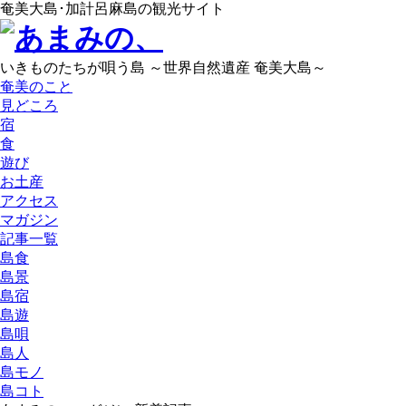
奄美大島･加計呂麻島の観光サイト
いきものたちが唄う島 ～世界自然遺産 奄美大島～
奄美のこと
見どころ
宿
食
遊び
お土産
アクセス
マガジン
記事一覧
島食
島景
島宿
島遊
島唄
島人
島モノ
島コト