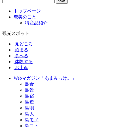
検索
トップページ
奄美のこと
特産品紹介
観光スポット
見どころ
泊まる
食べる
体験する
お土産
Webマガジン「あまみっけ。」
島食
島景
島宿
島遊
島唄
島人
島モノ
島コト