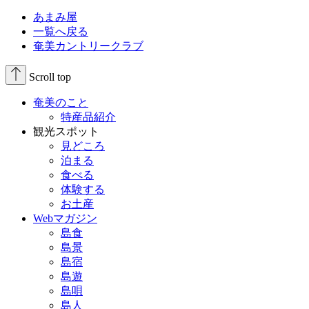
あまみ屋
一覧へ戻る
奄美カントリークラブ
Scroll top
奄美のこと
特産品紹介
観光スポット
見どころ
泊まる
食べる
体験する
お土産
Webマガジン
島食
島景
島宿
島遊
島唄
島人