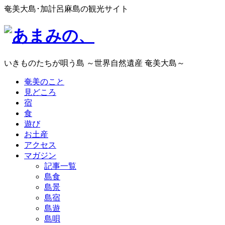
奄美大島･加計呂麻島の観光サイト
いきものたちが唄う島 ～世界自然遺産 奄美大島～
奄美のこと
見どころ
宿
食
遊び
お土産
アクセス
マガジン
記事一覧
島食
島景
島宿
島遊
島唄