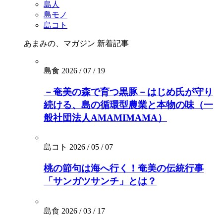
島人
島モノ
島コト
あまみの、マガジン
新着記事
島食
2026 / 07 / 19
－奄美の森で育つ黒豚－はじめ氏が守り
続ける、島の循環型農業と本物の味（一
般社団法人AMAMIMAMA）
島コト
2026 / 05 / 07
桃の節句は海へ行く！奄美の伝統行事
「サンガツサンチ」とは？
島食
2026 / 03 / 17