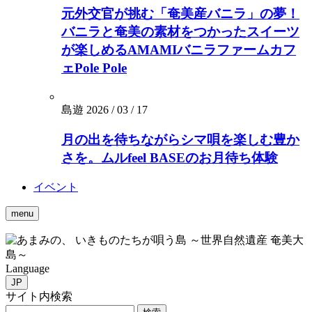
元外交官が挑む「奄美産バニラ」の夢！
バニラと奄美の素材をつかったスイーツ
が楽しめるAMAMIバニラファームカフ
ェPole Pole
島遊
2026 / 03 / 17
月の出を待ちながらシマ唄を楽しむ豊か
さを。ムルfeel BASEのお月待ち体験
イベント
menu
いきものたちが唄う島 ～世界自然遺産 奄美大
島～
Language
JP
サイト内検索