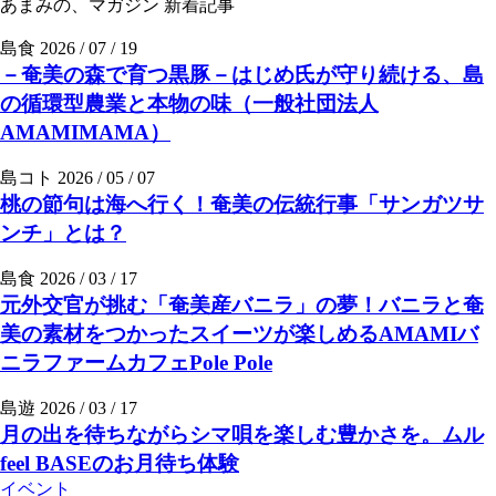
あまみの、マガジン
新着記事
島食
2026 / 07 / 19
－奄美の森で育つ黒豚－はじめ氏が守り続ける、島
の循環型農業と本物の味（一般社団法人
AMAMIMAMA）
島コト
2026 / 05 / 07
桃の節句は海へ行く！奄美の伝統行事「サンガツサ
ンチ」とは？
島食
2026 / 03 / 17
元外交官が挑む「奄美産バニラ」の夢！バニラと奄
美の素材をつかったスイーツが楽しめるAMAMIバ
ニラファームカフェPole Pole
島遊
2026 / 03 / 17
月の出を待ちながらシマ唄を楽しむ豊かさを。ムル
feel BASEのお月待ち体験
イベント