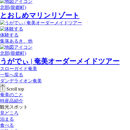
北部(龍郷町)
とおしめマリンリゾート
体験する
集落あるき、他
北部(龍郷町)
うがでぃ | 奄美オーダーメイドツアー
スローガイド奄美
一覧へ戻る
ダンデライオン奄美
Scroll top
奄美のこと
特産品紹介
観光スポット
見どころ
泊まる
食べる