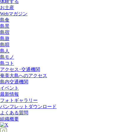
体験する
お土産
Webマガジン
島食
島景
島宿
島遊
島唄
島人
島モノ
島コト
アクセス･交通機関
奄美大島へのアクセス
島内交通機関
イベント
最新情報
フォトギャラリー
パンフレットダウンロード
よくある質問
組織概要