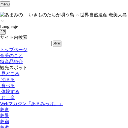
menu
いきものたちが唄う島 ～世界自然遺産 奄美大島
～
Language
JP
サイト内検索
検索
トップページ
奄美のこと
特産品紹介
観光スポット
見どころ
泊まる
食べる
体験する
お土産
Webマガジン「あまみっけ。」
島食
島景
島宿
島遊