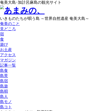
奄美大島･加計呂麻島の観光サイト
いきものたちが唄う島 ～世界自然遺産 奄美大島～
奄美のこと
見どころ
宿
食
遊び
お土産
アクセス
マガジン
記事一覧
島食
島景
島宿
島遊
島唄
島人
島モノ
島コト