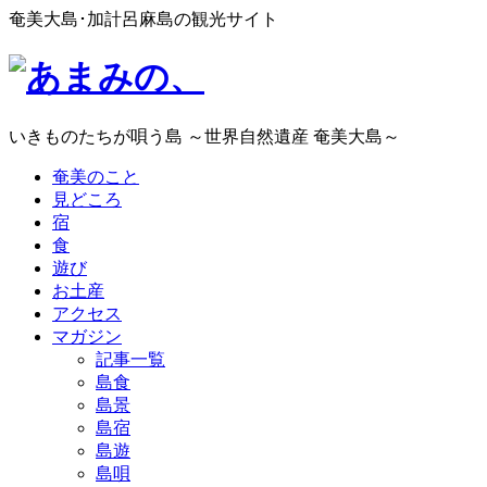
奄美大島･加計呂麻島の観光サイト
いきものたちが唄う島 ～世界自然遺産 奄美大島～
奄美のこと
見どころ
宿
食
遊び
お土産
アクセス
マガジン
記事一覧
島食
島景
島宿
島遊
島唄