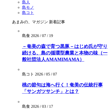
島人
島モノ
島コト
あまみの、マガジン
新着記事
島食
2026 / 07 / 19
－奄美の森で育つ黒豚－はじめ氏が守り
続ける、島の循環型農業と本物の味（一
般社団法人AMAMIMAMA）
島コト
2026 / 05 / 07
桃の節句は海へ行く！奄美の伝統行事
「サンガツサンチ」とは？
島食
2026 / 03 / 17