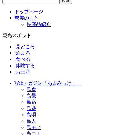
検索
トップページ
奄美のこと
特産品紹介
観光スポット
見どころ
泊まる
食べる
体験する
お土産
Webマガジン「あまみっけ。」
島食
島景
島宿
島遊
島唄
島人
島モノ
島コト