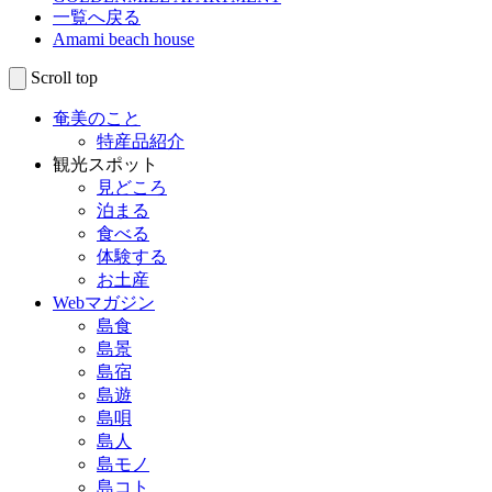
一覧へ戻る
Amami beach house
Scroll top
奄美のこと
特産品紹介
観光スポット
見どころ
泊まる
食べる
体験する
お土産
Webマガジン
島食
島景
島宿
島遊
島唄
島人
島モノ
島コト