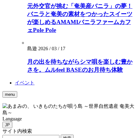
元外交官が挑む「奄美産バニラ」の夢！
バニラと奄美の素材をつかったスイーツ
が楽しめるAMAMIバニラファームカフ
ェPole Pole
島遊
2026 / 03 / 17
月の出を待ちながらシマ唄を楽しむ豊か
さを。ムルfeel BASEのお月待ち体験
イベント
menu
いきものたちが唄う島 ～世界自然遺産 奄美大
島～
Language
JP
サイト内検索