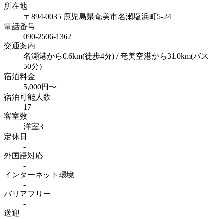
所在地
〒894-0035 鹿児島県奄美市名瀬塩浜町5-24
電話番号
090-2506-1362
交通案内
名瀬港から0.6km(徒歩4分) / 奄美空港から31.0km(バス
50分)
宿泊料金
5,000円〜
宿泊可能人数
17
客室数
洋室3
定休日
-
外国語対応
-
インターネット
環境
-
バリアフリー
-
送迎