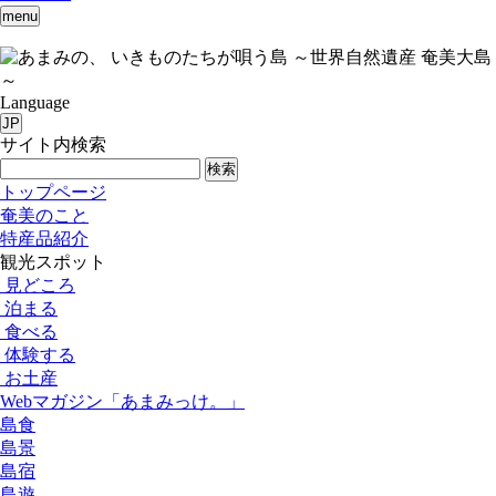
menu
いきものたちが唄う島 ～世界自然遺産 奄美大島
～
Language
JP
サイト内検索
検索
トップページ
奄美のこと
特産品紹介
観光スポット
見どころ
泊まる
食べる
体験する
お土産
Webマガジン「あまみっけ。」
島食
島景
島宿
島遊