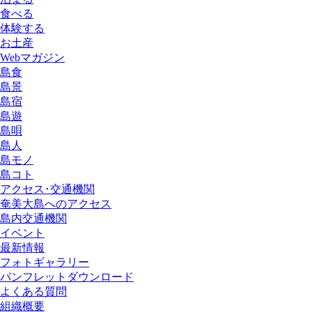
食べる
体験する
お土産
Webマガジン
島食
島景
島宿
島遊
島唄
島人
島モノ
島コト
アクセス･交通機関
奄美大島へのアクセス
島内交通機関
イベント
最新情報
フォトギャラリー
パンフレットダウンロード
よくある質問
組織概要