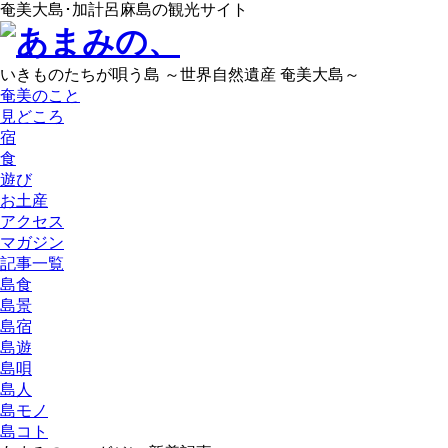
奄美大島･加計呂麻島の観光サイト
いきものたちが唄う島 ～世界自然遺産 奄美大島～
奄美のこと
見どころ
宿
食
遊び
お土産
アクセス
マガジン
記事一覧
島食
島景
島宿
島遊
島唄
島人
島モノ
島コト