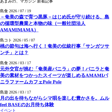
あまみの、マガジン
新着記事
島食
2026 / 07 / 19
－奄美の森で育つ黒豚－はじめ氏が守り続ける、島
の循環型農業と本物の味（一般社団法人
AMAMIMAMA）
島コト
2026 / 05 / 07
桃の節句は海へ行く！奄美の伝統行事「サンガツサ
ンチ」とは？
島食
2026 / 03 / 17
元外交官が挑む「奄美産バニラ」の夢！バニラと奄
美の素材をつかったスイーツが楽しめるAMAMIバ
ニラファームカフェPole Pole
島遊
2026 / 03 / 17
月の出を待ちながらシマ唄を楽しむ豊かさを。ムル
feel BASEのお月待ち体験
イベント