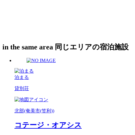
in the same area
同じエリアの宿泊施設
泊まる
貸別荘
北部(奄美市(笠利))
コテージ・オアシス