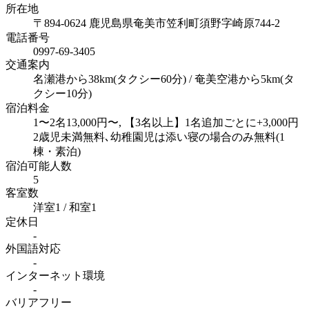
所在地
〒894-0624 鹿児島県奄美市笠利町須野字崎原744-2
電話番号
0997‐69‐3405
交通案内
名瀬港から38km(タクシー60分) / 奄美空港から5km(タ
クシー10分)
宿泊料金
1〜2名13,000円〜, 【3名以上】1名追加ごとに+3,000円
2歳児未満無料､幼稚園児は添い寝の場合のみ無料(1
棟・素泊)
宿泊可能人数
5
客室数
洋室1 / 和室1
定休日
-
外国語対応
-
インターネット
環境
-
バリアフリー