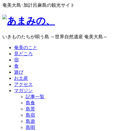
奄美大島･加計呂麻島の観光サイト
いきものたちが唄う島 ～世界自然遺産 奄美大島～
奄美のこと
見どころ
宿
食
遊び
お土産
アクセス
マガジン
記事一覧
島食
島景
島宿
島遊
島唄