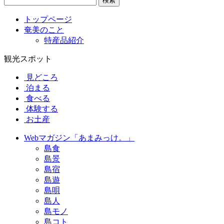
検索
トップページ
奄美のこと
特産品紹介
観光スポット
見どころ
泊まる
食べる
体験する
お土産
Webマガジン「あまみっけ。」
島食
島景
島宿
島遊
島唄
島人
島モノ
島コト