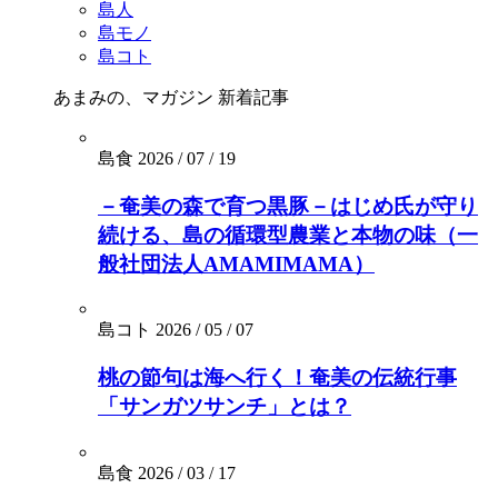
島人
島モノ
島コト
あまみの、マガジン
新着記事
島食
2026 / 07 / 19
－奄美の森で育つ黒豚－はじめ氏が守り
続ける、島の循環型農業と本物の味（一
般社団法人AMAMIMAMA）
島コト
2026 / 05 / 07
桃の節句は海へ行く！奄美の伝統行事
「サンガツサンチ」とは？
島食
2026 / 03 / 17