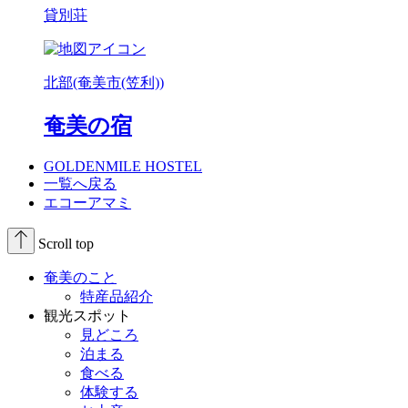
貸別荘
北部(奄美市(笠利))
奄美の宿
GOLDENMILE HOSTEL
一覧へ戻る
エコーアマミ
Scroll top
奄美のこと
特産品紹介
観光スポット
見どころ
泊まる
食べる
体験する