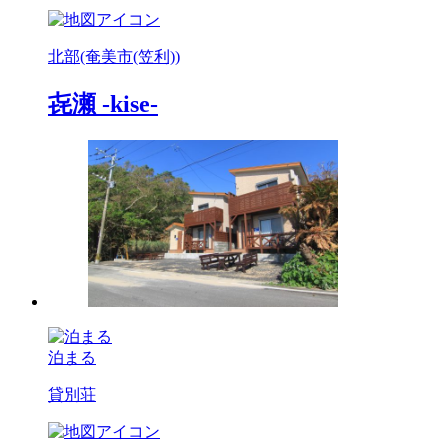
北部(奄美市(笠利))
㐂瀬 -kise-
泊まる
貸別荘