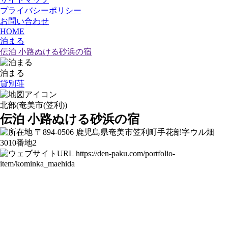
プライバシーポリシー
お問い合わせ
HOME
泊まる
伝泊 小路ぬける砂浜の宿
泊まる
貸別荘
北部(奄美市(笠利))
伝泊 小路ぬける砂浜の宿
〒894-0506 鹿児島県奄美市笠利町手花部字ウル畑
3010番地2
https://den-paku.com/portfolio-
item/kominka_maehida