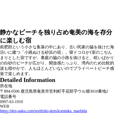
静かなビーチを独り占め奄美の海を存分
に楽しむ宿
前肥田という小さな集落の中にあり、古い民家の脇を抜けた海
沿いに建つ「小路ぬける砂浜の宿」。寝ドコロが1室のこぢん
まりとした宿ですが、裏庭の脇の小路を抜けると、眩いばかり
の白砂のビーチが広がり、開放感たっぷり。湾内のため比較的
波も穏やかで、人もほとんどいないのでプライベートビーチ感
覚で楽しめます。
Detailed Information
所在地
〒894-0506 鹿児島県奄美市笠利町手花部字ウル畑3010番地2
電話番号
0997‐63‐1910
WEB
https://den-paku.com/portfolio-item/kominka_maehida