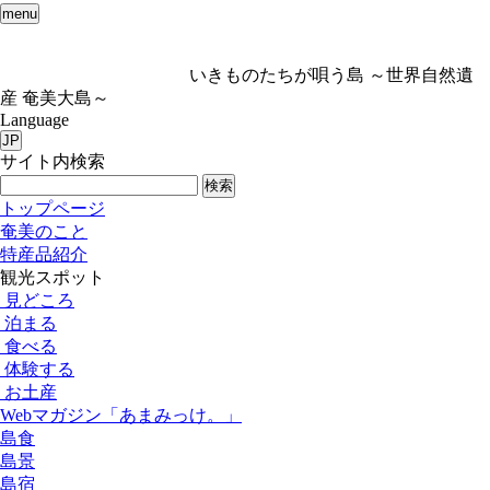
menu
いきものたちが唄う島 ～世界自然遺
産 奄美大島～
Language
JP
サイト内検索
検索
トップページ
奄美のこと
特産品紹介
観光スポット
見どころ
泊まる
食べる
体験する
お土産
Webマガジン「あまみっけ。」
島食
島景
島宿