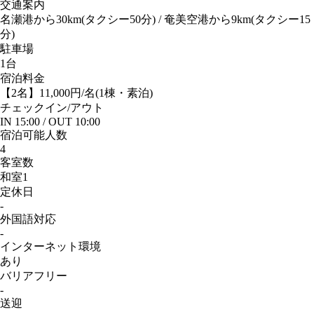
交通案内
名瀬港から30km(タクシー50分) / 奄美空港から9km(タクシー15
分)
駐車場
1台
宿泊料金
【2名】11,000円/名(1棟・素泊)
チェック
イン
/アウト
IN 15:00 / OUT 10:00
宿泊可能人数
4
客室数
和室1
定休日
-
外国語対応
-
インターネット
環境
あり
バリアフリー
-
送迎