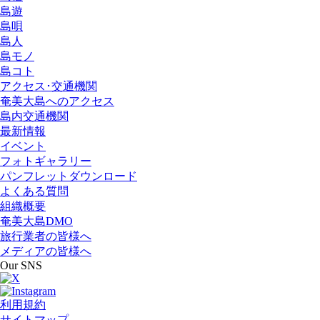
島遊
島唄
島人
島モノ
島コト
アクセス･交通機関
奄美大島へのアクセス
島内交通機関
最新情報
イベント
フォトギャラリー
パンフレットダウンロード
よくある質問
組織概要
奄美大島DMO
旅行業者の皆様へ
メディアの皆様へ
Our SNS
利用規約
サイトマップ