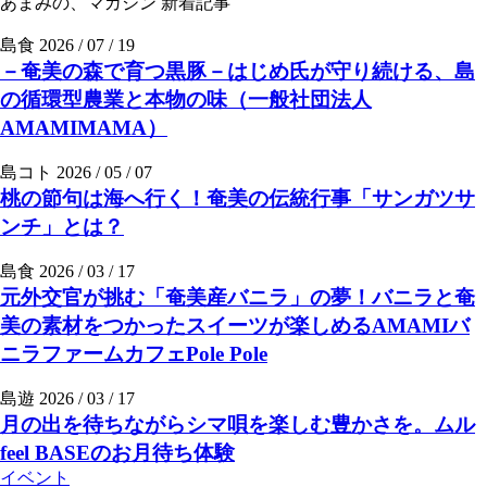
あまみの、マガジン
新着記事
島食
2026 / 07 / 19
－奄美の森で育つ黒豚－はじめ氏が守り続ける、島
の循環型農業と本物の味（一般社団法人
AMAMIMAMA）
島コト
2026 / 05 / 07
桃の節句は海へ行く！奄美の伝統行事「サンガツサ
ンチ」とは？
島食
2026 / 03 / 17
元外交官が挑む「奄美産バニラ」の夢！バニラと奄
美の素材をつかったスイーツが楽しめるAMAMIバ
ニラファームカフェPole Pole
島遊
2026 / 03 / 17
月の出を待ちながらシマ唄を楽しむ豊かさを。ムル
feel BASEのお月待ち体験
イベント