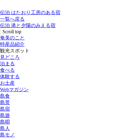
伝泊 はたおり工房のある宿
一覧へ戻る
伝泊 港と夕陽のみえる宿
Scroll top
奄美のこと
特産品紹介
観光スポット
見どころ
泊まる
食べる
体験する
お土産
Webマガジン
島食
島景
島宿
島遊
島唄
島人
島モノ