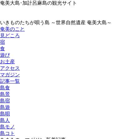
奄美大島･加計呂麻島の観光サイト
いきものたちが唄う島 ～世界自然遺産 奄美大島～
奄美のこと
見どころ
宿
食
遊び
お土産
アクセス
マガジン
記事一覧
島食
島景
島宿
島遊
島唄
島人
島モノ
島コト