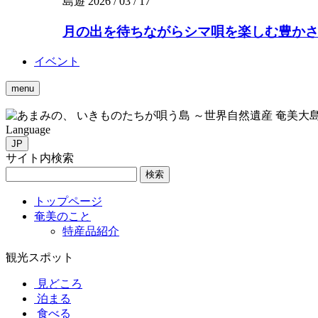
島遊
2026 / 03 / 17
月の出を待ちながらシマ唄を楽しむ豊かさを。
イベント
menu
いきものたちが唄う島 ～世界自然遺産 奄美大
Language
JP
サイト内検索
検索
トップページ
奄美のこと
特産品紹介
観光スポット
見どころ
泊まる
食べる