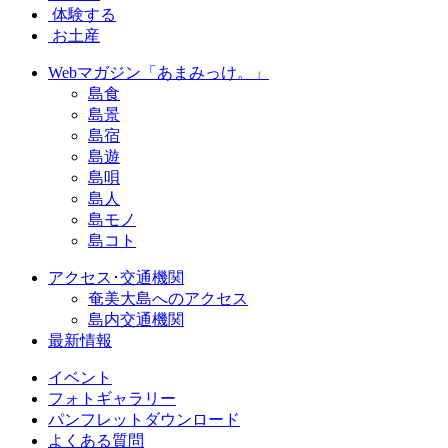
体験する
お土産
Webマガジン「あまみっけ。」
島食
島景
島宿
島遊
島唄
島人
島モノ
島コト
アクセス･交通機関
奄美大島へのアクセス
島内交通機関
最新情報
イベント
フォトギャラリー
パンフレットダウンロード
よくある質問