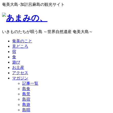
奄美大島･加計呂麻島の観光サイト
いきものたちが唄う島 ～世界自然遺産 奄美大島～
奄美のこと
見どころ
宿
食
遊び
お土産
アクセス
マガジン
記事一覧
島食
島景
島宿
島遊
島唄