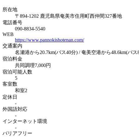
所在地
〒894-1202 鹿児島県奄美市住用町西仲間327番地
電話番号
090-8834-5540
WEB
https://www.pannokishotenan.com/
交通案内
名瀬港から20.7km(バス40分) / 奄美空港から48.6km(バス8
宿泊料金
共同調理7,000円
宿泊可能人数
5
客室数
和室2
定休日
-
外国語対応
-
インターネット
環境
-
バリアフリー