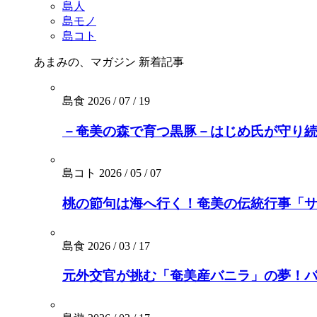
島人
島モノ
島コト
あまみの、マガジン
新着記事
島食
2026 / 07 / 19
－奄美の森で育つ黒豚－はじめ氏が守り続
島コト
2026 / 05 / 07
桃の節句は海へ行く！奄美の伝統行事「
島食
2026 / 03 / 17
元外交官が挑む「奄美産バニラ」の夢！バニ