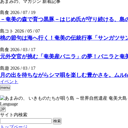
あまみの、マガジン
新着記事
島食
2026 / 07 / 19
－奄美の森で育つ黒豚－はじめ氏が守り続ける、島の
島コト
2026 / 05 / 07
桃の節句は海へ行く！奄美の伝統行事「サンガツサ
島食
2026 / 03 / 17
元外交官が挑む「奄美産バニラ」の夢！バニラと奄美の素
島遊
2026 / 03 / 17
月の出を待ちながらシマ唄を楽しむ豊かさを。ムルfee
イベント
menu
いきものたちが唄う島 ～世界自然遺産 奄美大島
Language
JP
サイト内検索
検索
トップページ