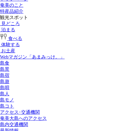
奄美のこと
特産品紹介
観光スポット
見どころ
泊まる
食べる
体験する
お土産
Webマガジン「あまみっけ。」
島食
島景
島宿
島遊
島唄
島人
島モノ
島コト
アクセス･交通機関
奄美大島へのアクセス
島内交通機関
最新情報