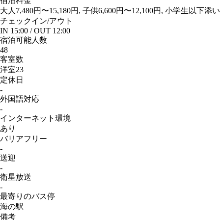
宿泊料金
大人7,480円〜15,180円, 子供6,600円〜12,100円, 小学
チェック
イン
/アウト
IN 15:00 / OUT 12:00
宿泊可能人数
48
客室数
洋室23
定休日
-
外国語対応
-
インターネット
環境
あり
バリアフリー
-
送迎
-
衛星放送
-
最寄りのバス停
海の駅
備考