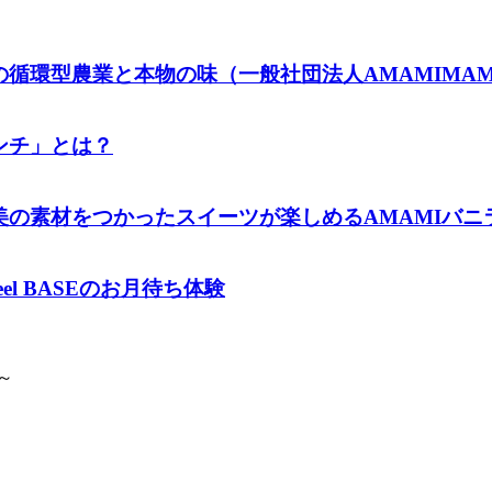
循環型農業と本物の味（一般社団法人AMAMIMA
ンチ」とは？
材をつかったスイーツが楽しめるAMAMIバニラファー
l BASEのお月待ち体験
～