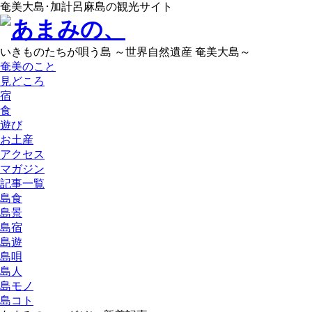
奄美大島･加計呂麻島の観光サイト
いきものたちが唄う島 ～世界自然遺産 奄美大島～
奄美のこと
見どころ
宿
食
遊び
お土産
アクセス
マガジン
記事一覧
島食
島景
島宿
島遊
島唄
島人
島モノ
島コト