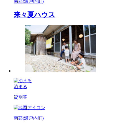
南部(瀬戸内町)
来々夏ハウス
泊まる
貸別荘
南部(瀬戸内町)