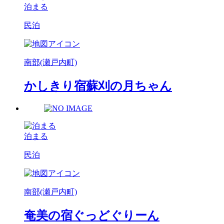
泊まる
民泊
南部(瀬戸内町)
かしきり宿蘇刈の月ちゃん
泊まる
民泊
南部(瀬戸内町)
奄美の宿ぐっどぐりーん