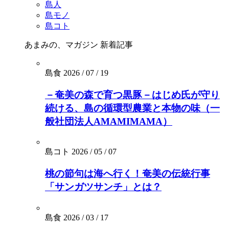
島人
島モノ
島コト
あまみの、マガジン
新着記事
島食
2026 / 07 / 19
－奄美の森で育つ黒豚－はじめ氏が守り
続ける、島の循環型農業と本物の味（一
般社団法人AMAMIMAMA）
島コト
2026 / 05 / 07
桃の節句は海へ行く！奄美の伝統行事
「サンガツサンチ」とは？
島食
2026 / 03 / 17