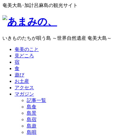
奄美大島･加計呂麻島の観光サイト
いきものたちが唄う島 ～世界自然遺産 奄美大島～
奄美のこと
見どころ
宿
食
遊び
お土産
アクセス
マガジン
記事一覧
島食
島景
島宿
島遊
島唄