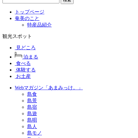
検索
トップページ
奄美のこと
特産品紹介
観光スポット
見どころ
泊まる
食べる
体験する
お土産
Webマガジン「あまみっけ。」
島食
島景
島宿
島遊
島唄
島人
島モノ