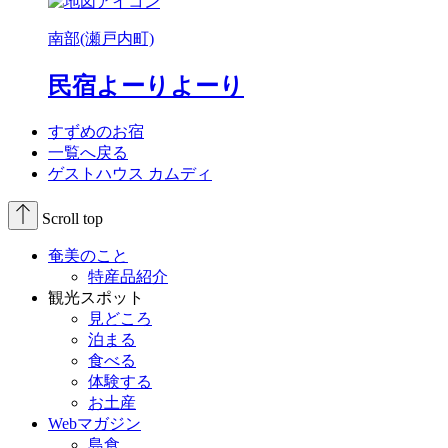
南部(瀬戸内町)
民宿よーりよーり
すずめのお宿
一覧へ戻る
ゲストハウス カムディ
Scroll top
奄美のこと
特産品紹介
観光スポット
見どころ
泊まる
食べる
体験する
お土産
Webマガジン
島食