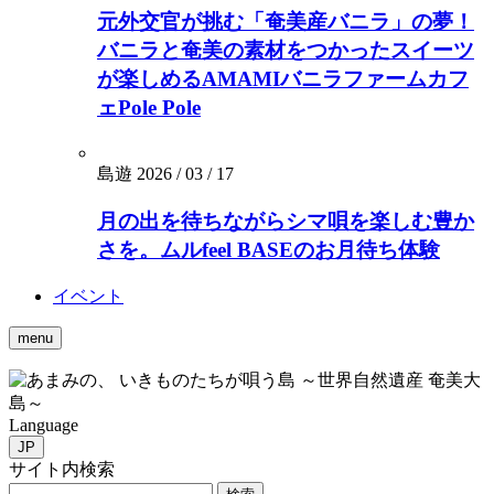
元外交官が挑む「奄美産バニラ」の夢！
バニラと奄美の素材をつかったスイーツ
が楽しめるAMAMIバニラファームカフ
ェPole Pole
島遊
2026 / 03 / 17
月の出を待ちながらシマ唄を楽しむ豊か
さを。ムルfeel BASEのお月待ち体験
イベント
menu
いきものたちが唄う島 ～世界自然遺産 奄美大
島～
Language
JP
サイト内検索