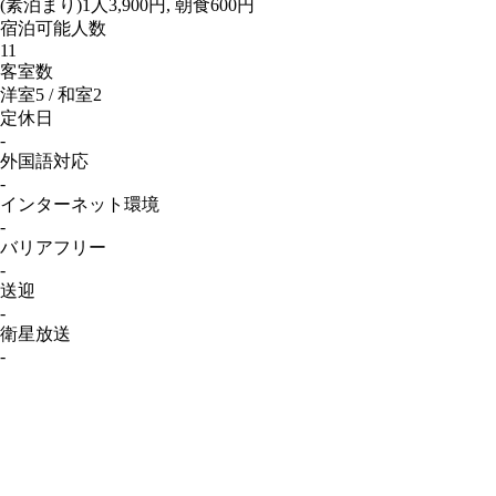
(素泊まり)1人3,900円, 朝食600円
宿泊可能人数
11
客室数
洋室5 / 和室2
定休日
-
外国語対応
-
インターネット
環境
-
バリアフリー
-
送迎
-
衛星放送
-