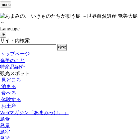
menu
いきものたちが唄う島 ～世界自然遺産 奄美大島
～
Language
JP
サイト内検索
検索
トップページ
奄美のこと
特産品紹介
観光スポット
見どころ
泊まる
食べる
体験する
お土産
Webマガジン「あまみっけ。」
島食
島景
島宿
島遊