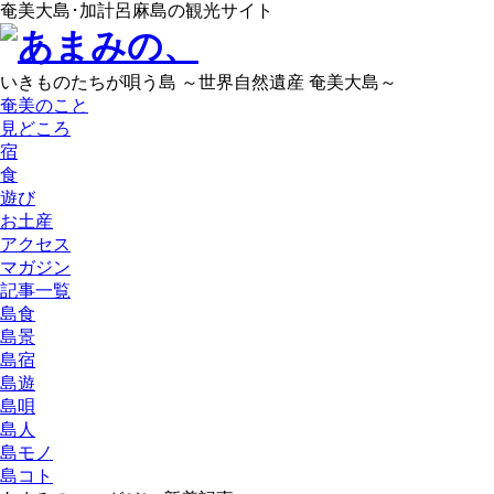
奄美大島･加計呂麻島の観光サイト
いきものたちが唄う島 ～世界自然遺産 奄美大島～
奄美のこと
見どころ
宿
食
遊び
お土産
アクセス
マガジン
記事一覧
島食
島景
島宿
島遊
島唄
島人
島モノ
島コト