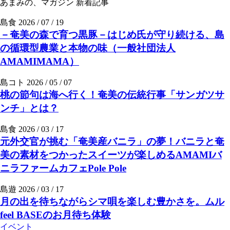
あまみの、マガジン
新着記事
島食
2026 / 07 / 19
－奄美の森で育つ黒豚－はじめ氏が守り続ける、島
の循環型農業と本物の味（一般社団法人
AMAMIMAMA）
島コト
2026 / 05 / 07
桃の節句は海へ行く！奄美の伝統行事「サンガツサ
ンチ」とは？
島食
2026 / 03 / 17
元外交官が挑む「奄美産バニラ」の夢！バニラと奄
美の素材をつかったスイーツが楽しめるAMAMIバ
ニラファームカフェPole Pole
島遊
2026 / 03 / 17
月の出を待ちながらシマ唄を楽しむ豊かさを。ムル
feel BASEのお月待ち体験
イベント