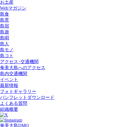
お土産
Webマガジン
島食
島景
島宿
島遊
島唄
島人
島モノ
島コト
アクセス･交通機関
奄美大島へのアクセス
島内交通機関
イベント
最新情報
フォトギャラリー
パンフレットダウンロード
よくある質問
組織概要
奄美大島DMO