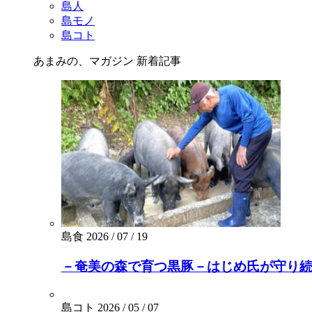
島人
島モノ
島コト
あまみの、マガジン
新着記事
島食
2026 / 07 / 19
－奄美の森で育つ黒豚－はじめ氏が守り続
島コト
2026 / 05 / 07