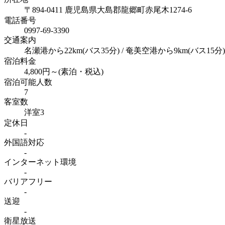
〒894-0411 鹿児島県大島郡龍郷町赤尾木1274-6
電話番号
0997-69-3390
交通案内
名瀬港から22km(バス35分) / 奄美空港から9km(バス15分)
宿泊料金
4,800円～(素泊・税込)
宿泊可能人数
7
客室数
洋室3
定休日
-
外国語対応
-
インターネット
環境
-
バリアフリー
-
送迎
-
衛星放送