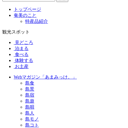
トップページ
奄美のこと
特産品紹介
観光スポット
見どころ
泊まる
食べる
体験する
お土産
Webマガジン「あまみっけ。」
島食
島景
島宿
島遊
島唄
島人
島モノ
島コト