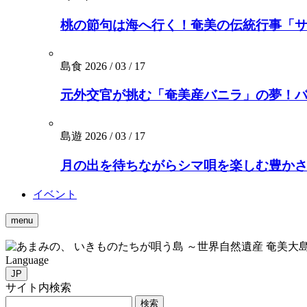
桃の節句は海へ行く！奄美の伝統行事「
島食
2026 / 03 / 17
元外交官が挑む「奄美産バニラ」の夢！バニ
島遊
2026 / 03 / 17
月の出を待ちながらシマ唄を楽しむ豊かさを。
イベント
menu
いきものたちが唄う島 ～世界自然遺産 奄美大
Language
JP
サイト内検索
検索