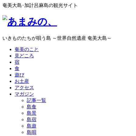
奄美大島･加計呂麻島の観光サイト
いきものたちが唄う島 ～世界自然遺産 奄美大島～
奄美のこと
見どころ
宿
食
遊び
お土産
アクセス
マガジン
記事一覧
島食
島景
島宿
島遊
島唄