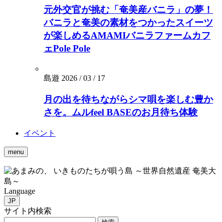
元外交官が挑む「奄美産バニラ」の夢！
バニラと奄美の素材をつかったスイーツ
が楽しめるAMAMIバニラファームカフ
ェPole Pole
島遊
2026 / 03 / 17
月の出を待ちながらシマ唄を楽しむ豊か
さを。ムルfeel BASEのお月待ち体験
イベント
menu
いきものたちが唄う島 ～世界自然遺産 奄美大
島～
Language
JP
サイト内検索