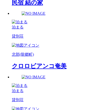
民宿 結の家
泊まる
貸別荘
北部(龍郷町)
クロロビアンコ奄美
泊まる
貸別荘