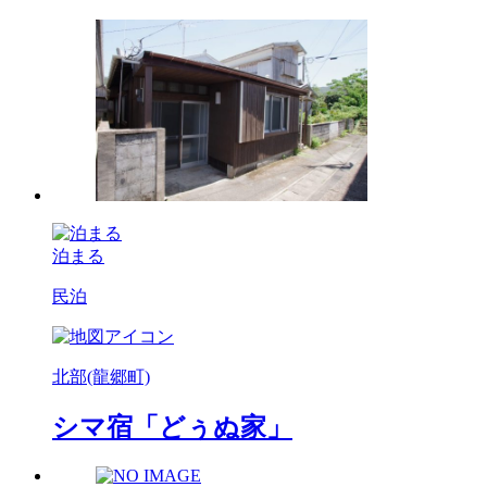
泊まる
民泊
北部(龍郷町)
シマ宿「どぅぬ家」