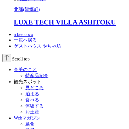
北部(龍郷町)
LUXE TECH VILLA ASHITOKU
a bee coco
一覧へ戻る
ゲストハウス やちゃ坊
Scroll top
奄美のこと
特産品紹介
観光スポット
見どころ
泊まる
食べる
体験する
お土産
Webマガジン
島食