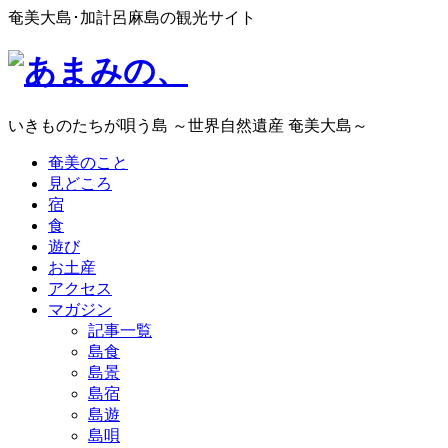
奄美大島･加計呂麻島の観光サイト
いきものたちが唄う島 ～世界自然遺産 奄美大島～
奄美のこと
見どころ
宿
食
遊び
お土産
アクセス
マガジン
記事一覧
島食
島景
島宿
島遊
島唄