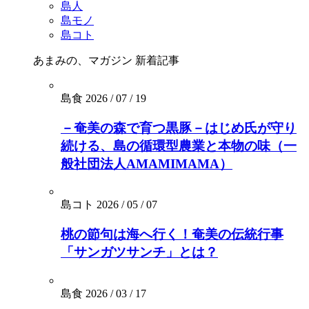
島人
島モノ
島コト
あまみの、マガジン
新着記事
島食
2026 / 07 / 19
－奄美の森で育つ黒豚－はじめ氏が守り
続ける、島の循環型農業と本物の味（一
般社団法人AMAMIMAMA）
島コト
2026 / 05 / 07
桃の節句は海へ行く！奄美の伝統行事
「サンガツサンチ」とは？
島食
2026 / 03 / 17