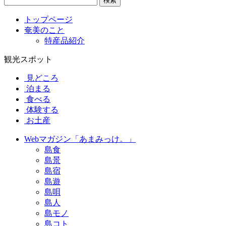
検索
トップページ
奄美のこと
特産品紹介
観光スポット
見どころ
泊まる
食べる
体験する
お土産
Webマガジン「あまみっけ。」
島食
島景
島宿
島遊
島唄
島人
島モノ
島コト