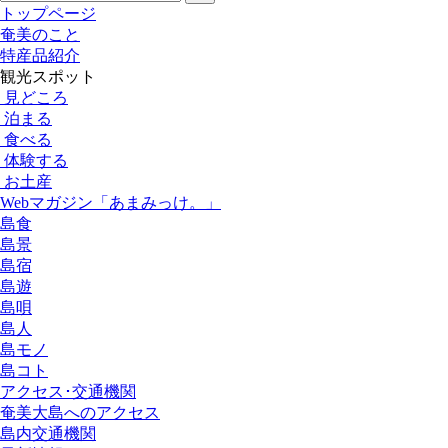
トップページ
奄美のこと
特産品紹介
観光スポット
見どころ
泊まる
食べる
体験する
お土産
Webマガジン「あまみっけ。」
島食
島景
島宿
島遊
島唄
島人
島モノ
島コト
アクセス･交通機関
奄美大島へのアクセス
島内交通機関