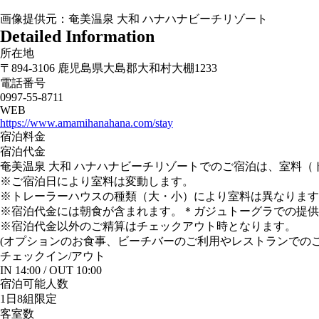
画像提供元：奄美温泉 大和 ハナハナビーチリゾート
Detailed Information
所在地
〒894-3106 鹿児島県大島郡大和村大棚1233
電話番号
0997-55-8711
WEB
https://www.amamihanahana.com/stay
宿泊料金
宿泊代金
奄美温泉 大和 ハナハナビーチリゾートでのご宿泊は、室料
※ご宿泊日により室料は変動します。
※トレーラーハウスの種類（大・小）により室料は異なります
※宿泊代金には朝食が含まれます。＊ガジュトーグラでの提供
※宿泊代金以外のご精算はチェックアウト時となります。
(オプションのお食事、ビーチバーのご利用やレストランでの
チェック
イン
/アウト
IN 14:00 / OUT 10:00
宿泊可能人数
1日8組限定
客室数