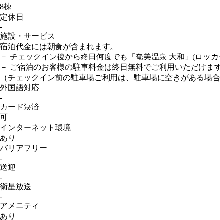
8棟
定休日
-
施設・サービス
宿泊代金には朝食が含まれます。
－ チェックイン後から終日何度でも「奄美温泉 大和」(ロッカ
－ ご宿泊のお客様の駐車料金は終日無料でご利用いただけま
（チェックイン前の駐車場ご利用は、駐車場に空きがある場合
外国語対応
-
カード決済
可
インターネット
環境
あり
バリアフリー
-
送迎
-
衛星放送
-
アメニティ
あり