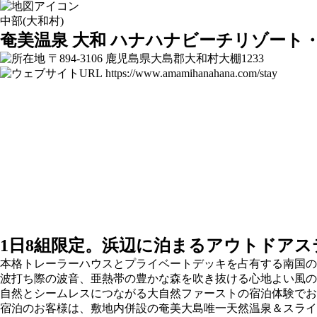
中部(大和村)
奄美温泉 大和 ハナハナビーチリゾート
〒894-3106 鹿児島県大島郡大和村大棚1233
https://www.amamihanahana.com/stay
1日8組限定。浜辺に泊まるアウトドア
本格トレーラーハウスとプライベートデッキを占有する南国の
波打ち際の波音、亜熱帯の豊かな森を吹き抜ける心地よい風の
自然とシームレスにつながる大自然ファーストの宿泊体験でお
宿泊のお客様は、敷地内併設の奄美大島唯一天然温泉＆スライ