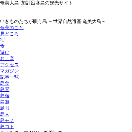
奄美大島･加計呂麻島の観光サイト
いきものたちが唄う島 ～世界自然遺産 奄美大島～
奄美のこと
見どころ
宿
食
遊び
お土産
アクセス
マガジン
記事一覧
島食
島景
島宿
島遊
島唄
島人
島モノ
島コト