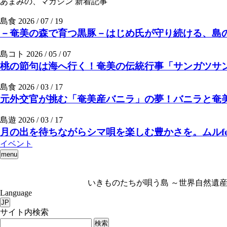
あまみの、マガジン
新着記事
島食
2026 / 07 / 19
－奄美の森で育つ黒豚－はじめ氏が守り続ける、島の
島コト
2026 / 05 / 07
桃の節句は海へ行く！奄美の伝統行事「サンガツサ
島食
2026 / 03 / 17
元外交官が挑む「奄美産バニラ」の夢！バニラと奄美の素
島遊
2026 / 03 / 17
月の出を待ちながらシマ唄を楽しむ豊かさを。ムルfee
イベント
menu
いきものたちが唄う島 ～世界自然遺産
Language
JP
サイト内検索
検索