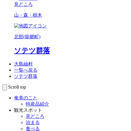
見どころ
山・森・樹木
北部(龍郷町)
ソテツ群落
大島紬村
一覧へ戻る
ソテツ群落
Scroll top
奄美のこと
特産品紹介
観光スポット
見どころ
泊まる
食べる