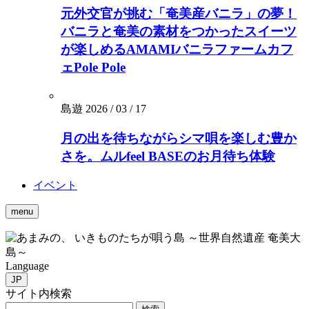
元外交官が挑む「奄美産バニラ」の夢！
バニラと奄美の素材をつかったスイーツ
が楽しめるAMAMIバニラファームカフ
ェPole Pole
島遊
2026 / 03 / 17
月の出を待ちながらシマ唄を楽しむ豊か
さを。ムルfeel BASEのお月待ち体験
イベント
menu
いきものたちが唄う島 ～世界自然遺産 奄美大
島～
Language
JP
サイト内検索