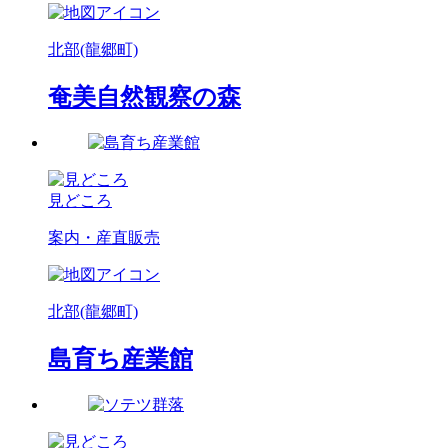
北部(龍郷町)
奄美自然観察の森
見どころ
案内・産直販売
北部(龍郷町)
島育ち産業館