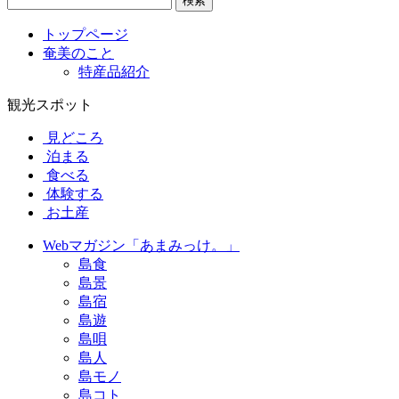
検索
トップページ
奄美のこと
特産品紹介
観光スポット
見どころ
泊まる
食べる
体験する
お土産
Webマガジン「あまみっけ。」
島食
島景
島宿
島遊
島唄
島人
島モノ
島コト