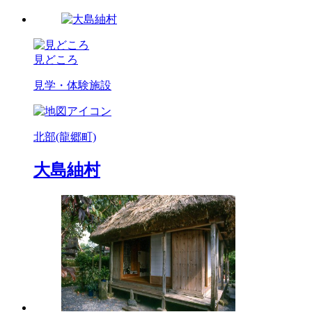
見どころ
見学・体験施設
北部(龍郷町)
大島紬村