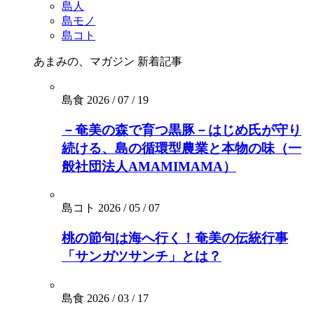
島人
島モノ
島コト
あまみの、マガジン
新着記事
島食
2026 / 07 / 19
－奄美の森で育つ黒豚－はじめ氏が守り
続ける、島の循環型農業と本物の味（一
般社団法人AMAMIMAMA）
島コト
2026 / 05 / 07
桃の節句は海へ行く！奄美の伝統行事
「サンガツサンチ」とは？
島食
2026 / 03 / 17