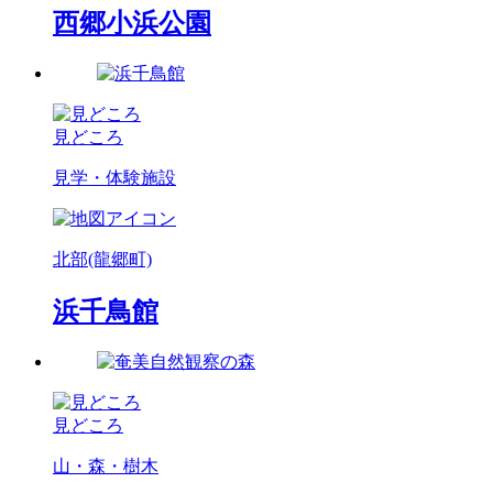
西郷小浜公園
見どころ
見学・体験施設
北部(龍郷町)
浜千鳥館
見どころ
山・森・樹木