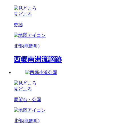
見どころ
史跡
北部(龍郷町)
西郷南洲流謫跡
見どころ
展望台・公園
北部(龍郷町)