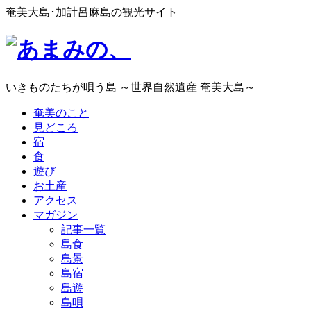
奄美大島･加計呂麻島の観光サイト
いきものたちが唄う島 ～世界自然遺産 奄美大島～
奄美のこと
見どころ
宿
食
遊び
お土産
アクセス
マガジン
記事一覧
島食
島景
島宿
島遊
島唄