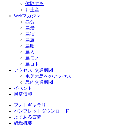
体験する
お土産
Webマガジン
島食
島景
島宿
島遊
島唄
島人
島モノ
島コト
アクセス･交通機関
奄美大島へのアクセス
島内交通機関
イベント
最新情報
フォトギャラリー
パンフレットダウンロード
よくある質問
組織概要