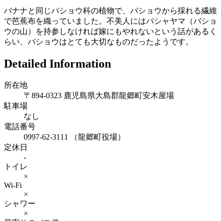
バナナと同じバショウ科の植物で、バショウから採れる繊維
で芭蕉布を織っていました。不美人にはバシャヤマ（バショ
ウの山）を持参しなければ嫁にもやれないという話があるく
らい、バショウはとても大切なものだったようです。
Detailed Information
所在地
〒894-0323 鹿児島県大島郡龍郷町安木屋場
駐車場
なし
電話番号
0997-62-3111 （龍郷町役場）
定休日
-
トイレ
×
Wi-Fi
×
シャワー
×