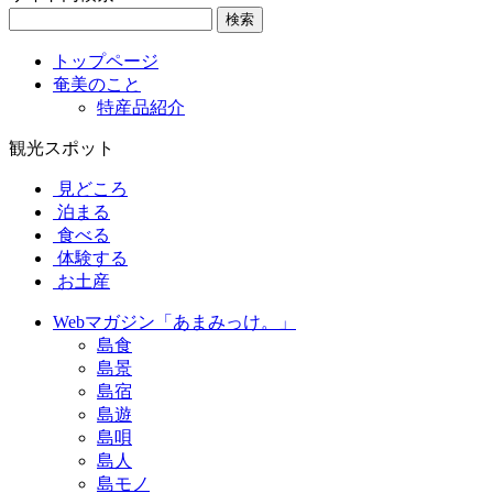
検索
トップページ
奄美のこと
特産品紹介
観光スポット
見どころ
泊まる
食べる
体験する
お土産
Webマガジン「あまみっけ。」
島食
島景
島宿
島遊
島唄
島人
島モノ