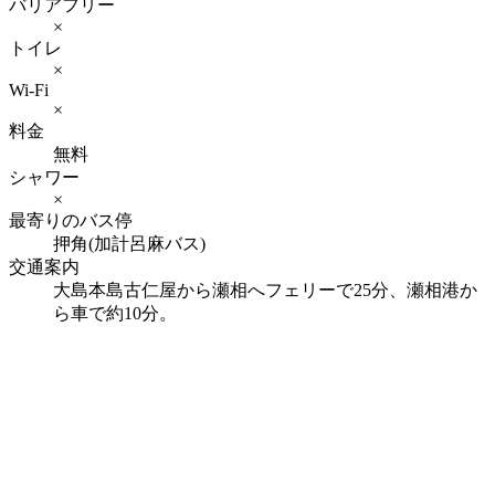
バリアフリー
×
トイレ
×
Wi-Fi
×
料金
無料
シャワー
×
最寄りのバス停
押角(加計呂麻バス)
交通案内
大島本島古仁屋から瀬相へフェリーで25分、瀬相港か
ら車で約10分。