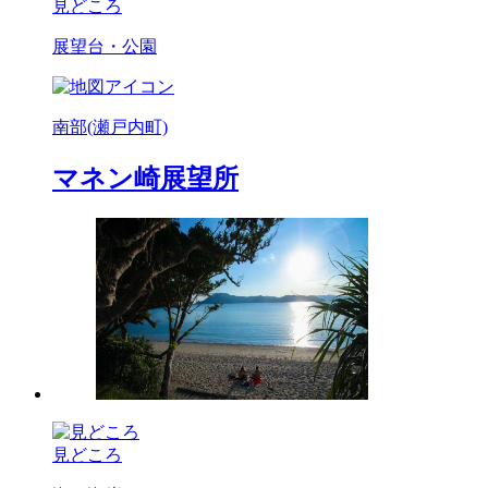
見どころ
展望台・公園
南部(瀬戸内町)
マネン崎展望所
見どころ