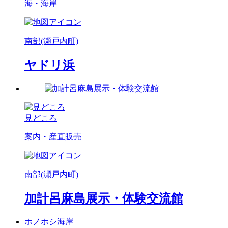
海・海岸
南部(瀬戸内町)
ヤドリ浜
見どころ
案内・産直販売
南部(瀬戸内町)
加計呂麻島展示・体験交流館
ホノホシ海岸