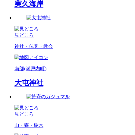
実久海岸
見どころ
神社・仏閣・教会
南部(瀬戸内町)
大屯神社
見どころ
山・森・樹木