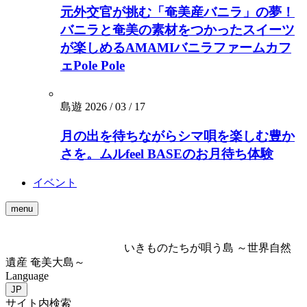
元外交官が挑む「奄美産バニラ」の夢！
バニラと奄美の素材をつかったスイーツ
が楽しめるAMAMIバニラファームカフ
ェPole Pole
島遊
2026 / 03 / 17
月の出を待ちながらシマ唄を楽しむ豊か
さを。ムルfeel BASEのお月待ち体験
イベント
menu
いきものたちが唄う島 ～世界自然
遺産 奄美大島～
Language
JP
サイト内検索