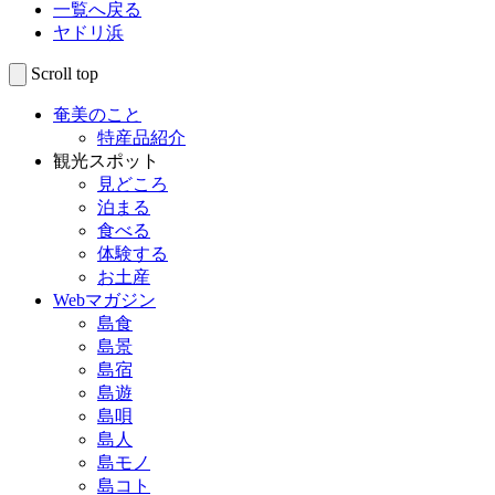
一覧へ戻る
ヤドリ浜
Scroll top
奄美のこと
特産品紹介
観光スポット
見どころ
泊まる
食べる
体験する
お土産
Webマガジン
島食
島景
島宿
島遊
島唄
島人
島モノ
島コト