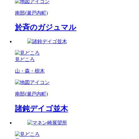
南部(瀬戸内町)
於斉のガジュマル
見どころ
山・森・樹木
南部(瀬戸内町)
諸鈍デイゴ並木