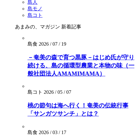
島人
島モノ
島コト
あまみの、マガジン
新着記事
島食
2026 / 07 / 19
－奄美の森で育つ黒豚－はじめ氏が守り
続ける、島の循環型農業と本物の味（一
般社団法人AMAMIMAMA）
島コト
2026 / 05 / 07
桃の節句は海へ行く！奄美の伝統行事
「サンガツサンチ」とは？
島食
2026 / 03 / 17