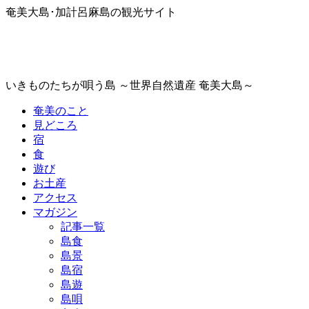
奄美大島･加計呂麻島の観光サイト
いきものたちが唄う島 ～世界自然遺産 奄美大島～
奄美のこと
見どころ
宿
食
遊び
お土産
アクセス
マガジン
記事一覧
島食
島景
島宿
島遊
島唄