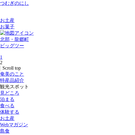
つむぎのにし
お土産
お菓子
北部・龍郷町
ビッグツー
1
2
Scroll top
奄美のこと
特産品紹介
観光スポット
見どころ
泊まる
食べる
体験する
お土産
Webマガジン
島食