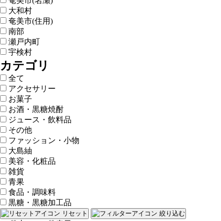
奄美市(名瀬)
大和村
奄美市(住用)
南部
瀬戸内町
宇検村
カテゴリ
全て
アクセサリー
お菓子
お酒・黒糖焼酎
ジュース・飲料品
その他
ファッション・小物
大島紬
美容・化粧品
雑貨
青果
食品・調味料
黒糖・黒糖加工品
リセット
絞り込む