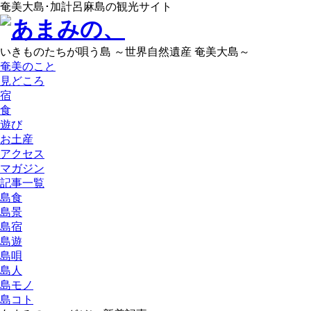
奄美大島･加計呂麻島の観光サイト
いきものたちが唄う島 ～世界自然遺産 奄美大島～
奄美のこと
見どころ
宿
食
遊び
お土産
アクセス
マガジン
記事一覧
島食
島景
島宿
島遊
島唄
島人
島モノ
島コト