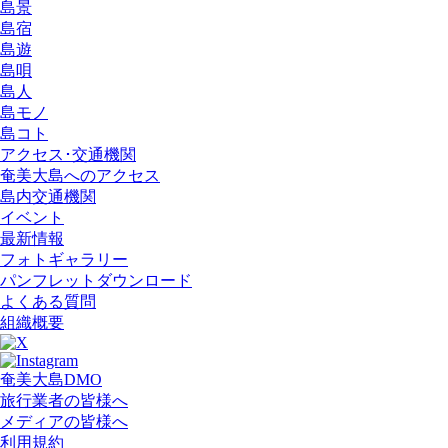
島景
島宿
島遊
島唄
島人
島モノ
島コト
アクセス･交通機関
奄美大島へのアクセス
島内交通機関
イベント
最新情報
フォトギャラリー
パンフレットダウンロード
よくある質問
組織概要
奄美大島DMO
旅行業者の皆様へ
メディアの皆様へ
利用規約