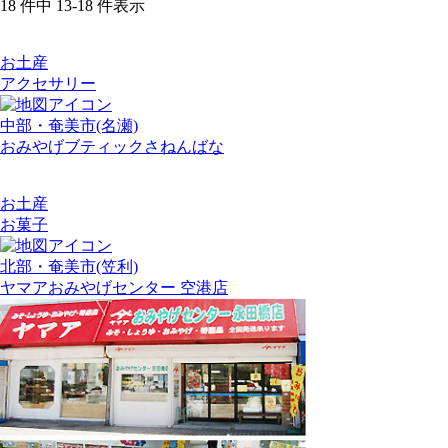
18
件中
13-18
件表示
お土産
アクセサリー
中部・奄美市(名瀬)
おみやげブティックさねんばな
お土産
お菓子
北部・奄美市(笠利)
ヤマアおみやげセンター 空港店