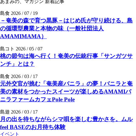
あまみの、マガジン
新着記事
島食
2026 / 07 / 19
－奄美の森で育つ黒豚－はじめ氏が守り続ける、島
の循環型農業と本物の味（一般社団法人
AMAMIMAMA）
島コト
2026 / 05 / 07
桃の節句は海へ行く！奄美の伝統行事「サンガツサ
ンチ」とは？
島食
2026 / 03 / 17
元外交官が挑む「奄美産バニラ」の夢！バニラと奄
美の素材をつかったスイーツが楽しめるAMAMIバ
ニラファームカフェPole Pole
島遊
2026 / 03 / 17
月の出を待ちながらシマ唄を楽しむ豊かさを。ムル
feel BASEのお月待ち体験
イベント