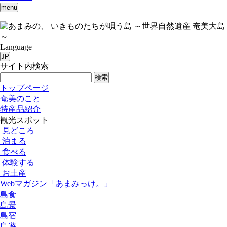
menu
いきものたちが唄う島 ～世界自然遺産 奄美大島
～
Language
JP
サイト内検索
検索
トップページ
奄美のこと
特産品紹介
観光スポット
見どころ
泊まる
食べる
体験する
お土産
Webマガジン「あまみっけ。」
島食
島景
島宿
島遊