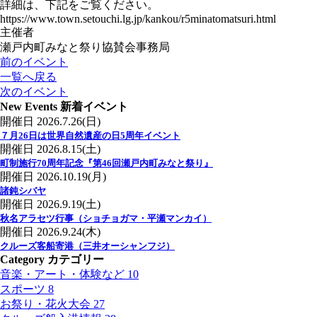
詳細は、下記をご覧ください。
https://www.town.setouchi.lg.jp/kankou/r5minatomatsuri.html
主催者
瀬戸内町みなと祭り協賛会事務局
前のイベント
一覧へ戻る
次のイベント
New Events
新着イベント
開催日
2026.7.26(日)
７月26日は世界自然遺産の日5周年イベント
開催日
2026.8.15(土)
町制施行70周年記念『第46回瀬戸内町みなと祭り』
開催日
2026.10.19(月)
諸鈍シバヤ
開催日
2026.9.19(土)
秋名アラセツ行事（ショチョガマ・平瀬マンカイ）
開催日
2026.9.24(木)
クルーズ客船寄港（三井オーシャンフジ）
Category
カテゴリー
音楽・アート・体験など
10
スポーツ
8
お祭り・花火大会
27