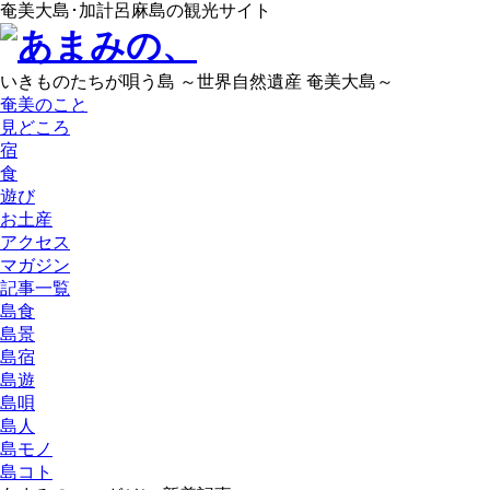
奄美大島･加計呂麻島の観光サイト
いきものたちが唄う島 ～世界自然遺産 奄美大島～
奄美のこと
見どころ
宿
食
遊び
お土産
アクセス
マガジン
記事一覧
島食
島景
島宿
島遊
島唄
島人
島モノ
島コト