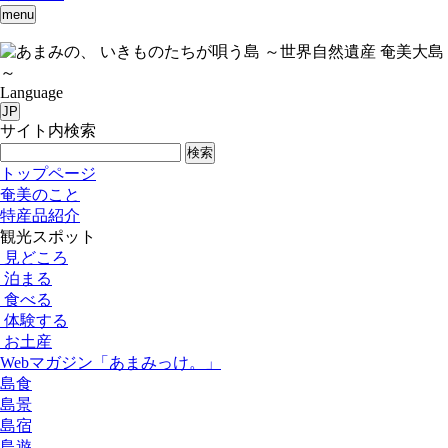
menu
いきものたちが唄う島 ～世界自然遺産 奄美大島
～
Language
JP
サイト内検索
検索
トップページ
奄美のこと
特産品紹介
観光スポット
見どころ
泊まる
食べる
体験する
お土産
Webマガジン「あまみっけ。」
島食
島景
島宿
島遊