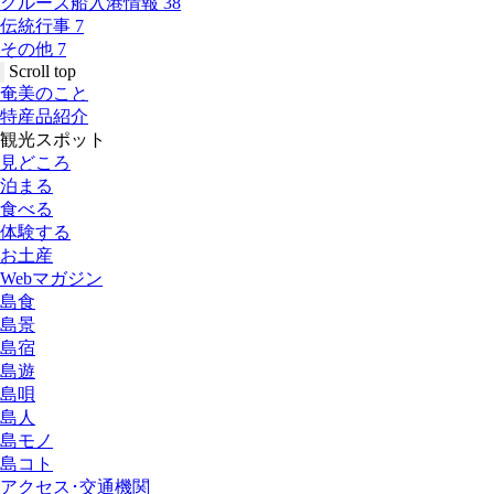
クルーズ船入港情報
38
伝統行事
7
その他
7
Scroll top
奄美のこと
特産品紹介
観光スポット
見どころ
泊まる
食べる
体験する
お土産
Webマガジン
島食
島景
島宿
島遊
島唄
島人
島モノ
島コト
アクセス･交通機関