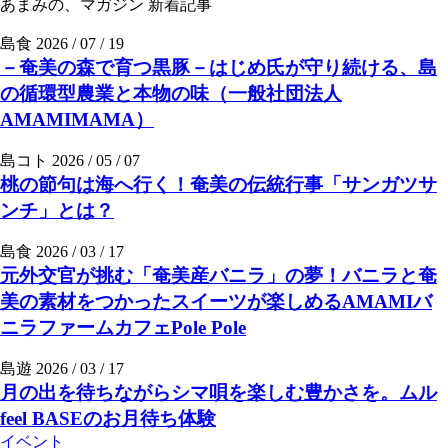
あまみの、マガジン
新着記事
島食
2026 / 07 / 19
－奄美の森で育つ黒豚－はじめ氏が守り続ける、島
の循環型農業と本物の味（一般社団法人
AMAMIMAMA）
島コト
2026 / 05 / 07
桃の節句は海へ行く！奄美の伝統行事「サンガツサ
ンチ」とは？
島食
2026 / 03 / 17
元外交官が挑む「奄美産バニラ」の夢！バニラと奄
美の素材をつかったスイーツが楽しめるAMAMIバ
ニラファームカフェPole Pole
島遊
2026 / 03 / 17
月の出を待ちながらシマ唄を楽しむ豊かさを。ムル
feel BASEのお月待ち体験
イベント