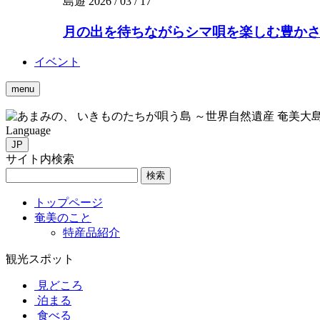
島遊
2026 / 03 / 17
月の出を待ちながらシマ唄を楽しむ豊かさを。
イベント
menu
いきものたちが唄う島 ～世界自然遺産 奄美大
Language
JP
サイト内検索
検索
トップページ
奄美のこと
特産品紹介
観光スポット
見どころ
泊まる
食べる