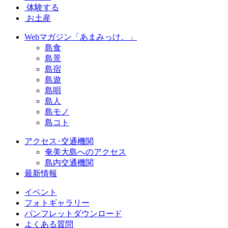
体験する
お土産
Webマガジン「あまみっけ。」
島食
島景
島宿
島遊
島唄
島人
島モノ
島コト
アクセス･交通機関
奄美大島へのアクセス
島内交通機関
最新情報
イベント
フォトギャラリー
パンフレットダウンロード
よくある質問