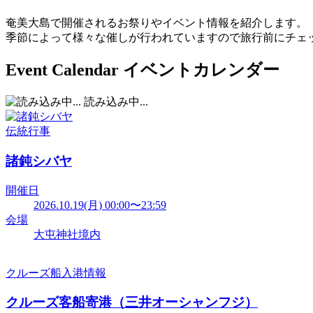
奄美大島で開催されるお祭りやイベント情報を紹介します。
季節によって様々な催しが行われていますので旅行前にチェ
Event Calendar
イベントカレンダー
読み込み中...
伝統行事
諸鈍シバヤ
開催日
2026.10.19(月) 00:00〜23:59
会場
大屯神社境内
クルーズ船入港情報
クルーズ客船寄港（三井オーシャンフジ）