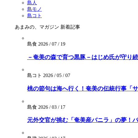
島人
島モノ
島コト
あまみの、マガジン
新着記事
島食
2026 / 07 / 19
－奄美の森で育つ黒豚－はじめ氏が守り続
島コト
2026 / 05 / 07
桃の節句は海へ行く！奄美の伝統行事「
島食
2026 / 03 / 17
元外交官が挑む「奄美産バニラ」の夢！バニ