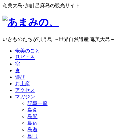
奄美大島･加計呂麻島の観光サイト
いきものたちが唄う島 ～世界自然遺産 奄美大島～
奄美のこと
見どころ
宿
食
遊び
お土産
アクセス
マガジン
記事一覧
島食
島景
島宿
島遊
島唄