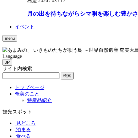
島遊
2026 / 03 / 17
月の出を待ちながらシマ唄を楽しむ豊かさを。
イベント
menu
いきものたちが唄う島 ～世界自然遺産 奄美大
Language
JP
サイト内検索
検索
トップページ
奄美のこと
特産品紹介
観光スポット
見どころ
泊まる
食べる