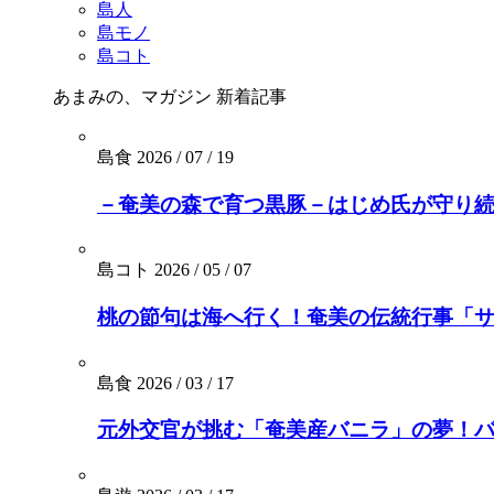
島人
島モノ
島コト
あまみの、マガジン
新着記事
島食
2026 / 07 / 19
－奄美の森で育つ黒豚－はじめ氏が守り続
島コト
2026 / 05 / 07
桃の節句は海へ行く！奄美の伝統行事「
島食
2026 / 03 / 17
元外交官が挑む「奄美産バニラ」の夢！バニ