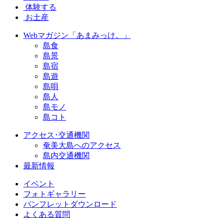
体験する
お土産
Webマガジン「あまみっけ。」
島食
島景
島宿
島遊
島唄
島人
島モノ
島コト
アクセス･交通機関
奄美大島へのアクセス
島内交通機関
最新情報
イベント
フォトギャラリー
パンフレットダウンロード
よくある質問