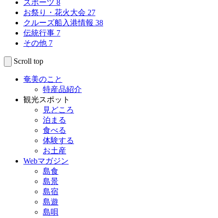
スポーツ
8
お祭り・花火大会
27
クルーズ船入港情報
38
伝統行事
7
その他
7
Scroll top
奄美のこと
特産品紹介
観光スポット
見どころ
泊まる
食べる
体験する
お土産
Webマガジン
島食
島景
島宿
島遊
島唄