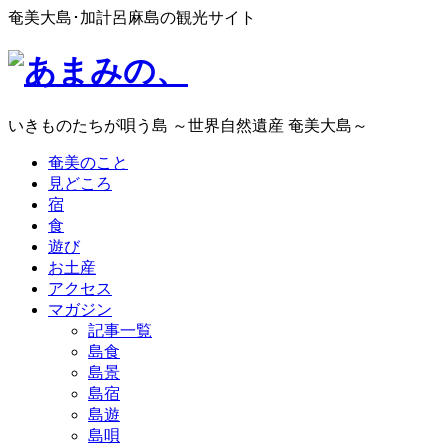
奄美大島･加計呂麻島の観光サイト
いきものたちが唄う島 ～世界自然遺産 奄美大島～
奄美のこと
見どころ
宿
食
遊び
お土産
アクセス
マガジン
記事一覧
島食
島景
島宿
島遊
島唄