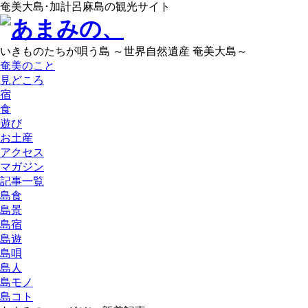
奄美大島･加計呂麻島の観光サイト
いきものたちが唄う島 ～世界自然遺産 奄美大島～
奄美のこと
見どころ
宿
食
遊び
お土産
アクセス
マガジン
記事一覧
島食
島景
島宿
島遊
島唄
島人
島モノ
島コト