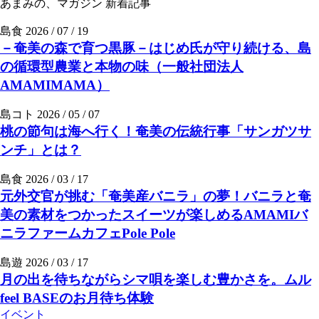
あまみの、マガジン
新着記事
島食
2026 / 07 / 19
－奄美の森で育つ黒豚－はじめ氏が守り続ける、島
の循環型農業と本物の味（一般社団法人
AMAMIMAMA）
島コト
2026 / 05 / 07
桃の節句は海へ行く！奄美の伝統行事「サンガツサ
ンチ」とは？
島食
2026 / 03 / 17
元外交官が挑む「奄美産バニラ」の夢！バニラと奄
美の素材をつかったスイーツが楽しめるAMAMIバ
ニラファームカフェPole Pole
島遊
2026 / 03 / 17
月の出を待ちながらシマ唄を楽しむ豊かさを。ムル
feel BASEのお月待ち体験
イベント