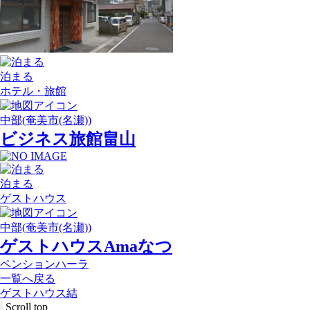
泊まる
ホテル・旅館
中部(奄美市(名瀬))
ビジネス旅館畠山
泊まる
ゲストハウス
中部(奄美市(名瀬))
ゲストハウスAmaなつ
ペンションハーラ
一覧へ戻る
ゲストハウス結
Scroll top