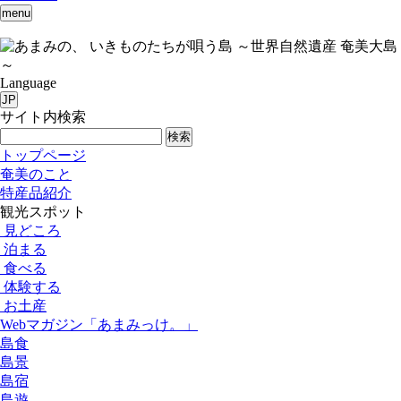
menu
いきものたちが唄う島 ～世界自然遺産 奄美大島
～
Language
JP
サイト内検索
検索
トップページ
奄美のこと
特産品紹介
観光スポット
見どころ
泊まる
食べる
体験する
お土産
Webマガジン「あまみっけ。」
島食
島景
島宿
島遊