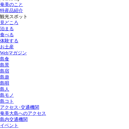
奄美のこと
特産品紹介
観光スポット
見どころ
泊まる
食べる
体験する
お土産
Webマガジン
島食
島景
島宿
島遊
島唄
島人
島モノ
島コト
アクセス･交通機関
奄美大島へのアクセス
島内交通機関
イベント