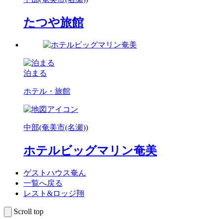
たつや旅館
泊まる
ホテル・旅館
中部(奄美市(名瀬))
ホテルビッグマリン奄美
ゲストハウス奄ん
一覧へ戻る
レスト&ロッジ翔
Scroll top