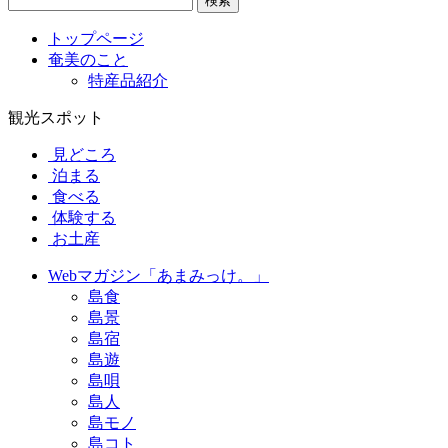
検索
トップページ
奄美のこと
特産品紹介
観光スポット
見どころ
泊まる
食べる
体験する
お土産
Webマガジン「あまみっけ。」
島食
島景
島宿
島遊
島唄
島人
島モノ
島コト