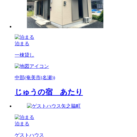
泊まる
一棟貸し
中部(奄美市(名瀬))
じゅうの宿 あたり
泊まる
ゲストハウス