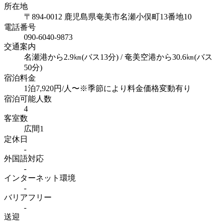
所在地
〒894-0012 鹿児島県奄美市名瀬小俣町13番地10
電話番号
090-6040-9873
交通案内
名瀬港から2.9㎞(バス13分) / 奄美空港から30.6㎞(バス
50分)
宿泊料金
1泊7,920円/人〜※季節により料金価格変動有り
宿泊可能人数
4
客室数
広間1
定休日
-
外国語対応
-
インターネット
環境
-
バリアフリー
-
送迎