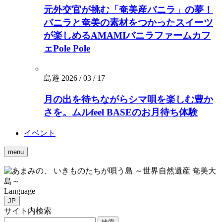
元外交官が挑む「奄美産バニラ」の夢！
バニラと奄美の素材をつかったスイーツ
が楽しめるAMAMIバニラファームカフ
ェPole Pole
島遊
2026 / 03 / 17
月の出を待ちながらシマ唄を楽しむ豊か
さを。ムルfeel BASEのお月待ち体験
イベント
menu
いきものたちが唄う島 ～世界自然遺産 奄美大
島～
Language
JP
サイト内検索