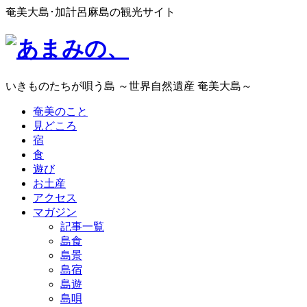
奄美大島･加計呂麻島の観光サイト
いきものたちが唄う島 ～世界自然遺産 奄美大島～
奄美のこと
見どころ
宿
食
遊び
お土産
アクセス
マガジン
記事一覧
島食
島景
島宿
島遊
島唄