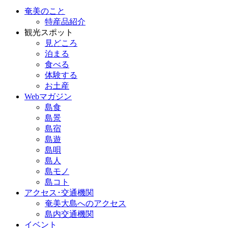
奄美のこと
特産品紹介
観光スポット
見どころ
泊まる
食べる
体験する
お土産
Webマガジン
島食
島景
島宿
島遊
島唄
島人
島モノ
島コト
アクセス･交通機関
奄美大島へのアクセス
島内交通機関
イベント