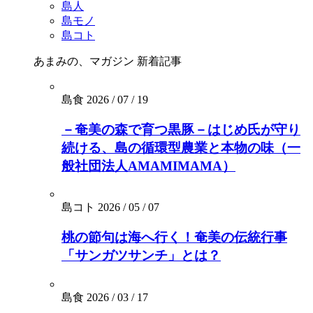
島人
島モノ
島コト
あまみの、マガジン
新着記事
島食
2026 / 07 / 19
－奄美の森で育つ黒豚－はじめ氏が守り
続ける、島の循環型農業と本物の味（一
般社団法人AMAMIMAMA）
島コト
2026 / 05 / 07
桃の節句は海へ行く！奄美の伝統行事
「サンガツサンチ」とは？
島食
2026 / 03 / 17