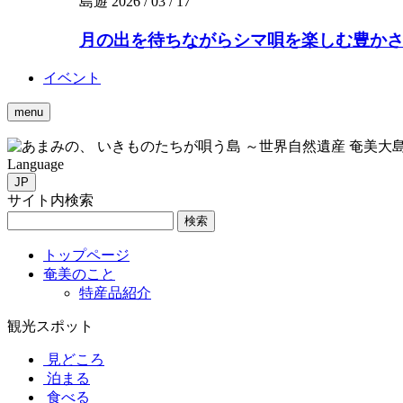
島遊
2026 / 03 / 17
月の出を待ちながらシマ唄を楽しむ豊かさを。
イベント
menu
いきものたちが唄う島 ～世界自然遺産 奄美大
Language
JP
サイト内検索
検索
トップページ
奄美のこと
特産品紹介
観光スポット
見どころ
泊まる
食べる