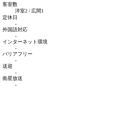
客室数
洋室2 / 広間1
定休日
-
外国語対応
-
インターネット
環境
-
バリアフリー
-
送迎
-
衛星放送
-