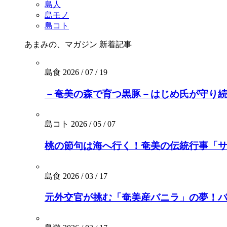
島人
島モノ
島コト
あまみの、マガジン
新着記事
島食
2026 / 07 / 19
－奄美の森で育つ黒豚－はじめ氏が守り続
島コト
2026 / 05 / 07
桃の節句は海へ行く！奄美の伝統行事「
島食
2026 / 03 / 17
元外交官が挑む「奄美産バニラ」の夢！バニ