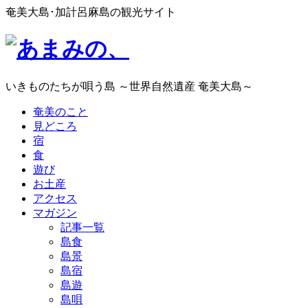
奄美大島･加計呂麻島の観光サイト
いきものたちが唄う島 ～世界自然遺産 奄美大島～
奄美のこと
見どころ
宿
食
遊び
お土産
アクセス
マガジン
記事一覧
島食
島景
島宿
島遊
島唄