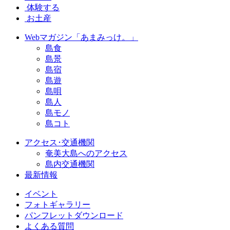
体験する
お土産
Webマガジン「あまみっけ。」
島食
島景
島宿
島遊
島唄
島人
島モノ
島コト
アクセス･交通機関
奄美大島へのアクセス
島内交通機関
最新情報
イベント
フォトギャラリー
パンフレットダウンロード
よくある質問