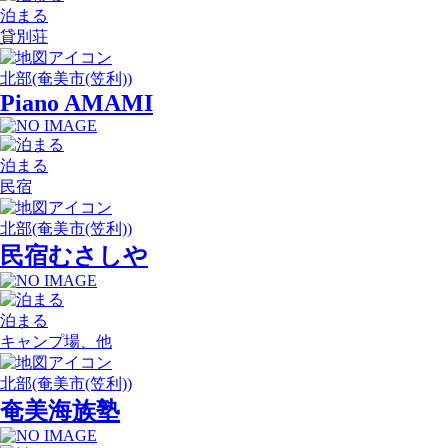
泊まる
貸別荘
北部(奄美市(笠利))
Piano AMAMI
泊まる
民宿
北部(奄美市(笠利))
民宿むさしや
泊まる
キャンプ場、他
北部(奄美市(笠利))
奄美海族塾