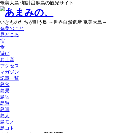
奄美大島･加計呂麻島の観光サイト
いきものたちが唄う島 ～世界自然遺産 奄美大島～
奄美のこと
見どころ
宿
食
遊び
お土産
アクセス
マガジン
記事一覧
島食
島景
島宿
島遊
島唄
島人
島モノ
島コト