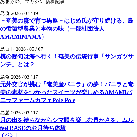
あまみの、マガジン
新着記事
島食
2026 / 07 / 19
－奄美の森で育つ黒豚－はじめ氏が守り続ける、島
の循環型農業と本物の味（一般社団法人
AMAMIMAMA）
島コト
2026 / 05 / 07
桃の節句は海へ行く！奄美の伝統行事「サンガツサ
ンチ」とは？
島食
2026 / 03 / 17
元外交官が挑む「奄美産バニラ」の夢！バニラと奄
美の素材をつかったスイーツが楽しめるAMAMIバ
ニラファームカフェPole Pole
島遊
2026 / 03 / 17
月の出を待ちながらシマ唄を楽しむ豊かさを。ムル
feel BASEのお月待ち体験
イベント