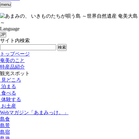
menu
いきものたちが唄う島 ～世界自然遺産 奄美大島
～
Language
JP
サイト内検索
検索
トップページ
奄美のこと
特産品紹介
観光スポット
見どころ
泊まる
食べる
体験する
お土産
Webマガジン「あまみっけ。」
島食
島景
島宿
島遊