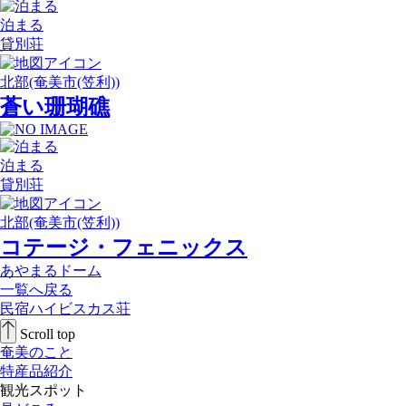
泊まる
貸別荘
北部(奄美市(笠利))
蒼い珊瑚礁
泊まる
貸別荘
北部(奄美市(笠利))
コテージ・フェニックス
あやまるドーム
一覧へ戻る
民宿ハイビスカス荘
Scroll top
奄美のこと
特産品紹介
観光スポット