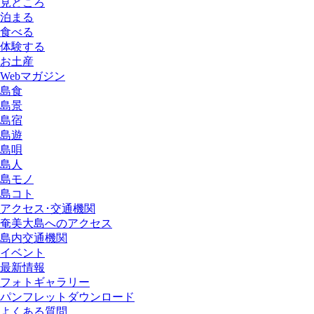
見どころ
泊まる
食べる
体験する
お土産
Webマガジン
島食
島景
島宿
島遊
島唄
島人
島モノ
島コト
アクセス･交通機関
奄美大島へのアクセス
島内交通機関
イベント
最新情報
フォトギャラリー
パンフレットダウンロード
よくある質問