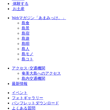
体験する
お土産
Webマガジン「あまみっけ。」
島食
島景
島宿
島遊
島唄
島人
島モノ
島コト
アクセス･交通機関
奄美大島へのアクセス
島内交通機関
最新情報
イベント
フォトギャラリー
パンフレットダウンロード
よくある質問