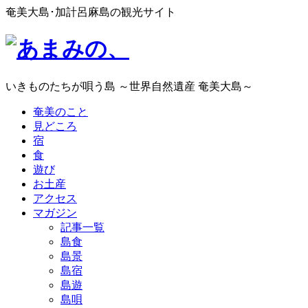
奄美大島･加計呂麻島の観光サイト
いきものたちが唄う島 ～世界自然遺産 奄美大島～
奄美のこと
見どころ
宿
食
遊び
お土産
アクセス
マガジン
記事一覧
島食
島景
島宿
島遊
島唄