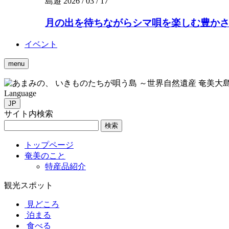
島遊
2026 / 03 / 17
月の出を待ちながらシマ唄を楽しむ豊かさを。
イベント
menu
いきものたちが唄う島 ～世界自然遺産 奄美大
Language
JP
サイト内検索
検索
トップページ
奄美のこと
特産品紹介
観光スポット
見どころ
泊まる
食べる