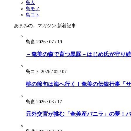
島人
島モノ
島コト
あまみの、マガジン
新着記事
島食
2026 / 07 / 19
－奄美の森で育つ黒豚－はじめ氏が守り続
島コト
2026 / 05 / 07
桃の節句は海へ行く！奄美の伝統行事「
島食
2026 / 03 / 17
元外交官が挑む「奄美産バニラ」の夢！バニ