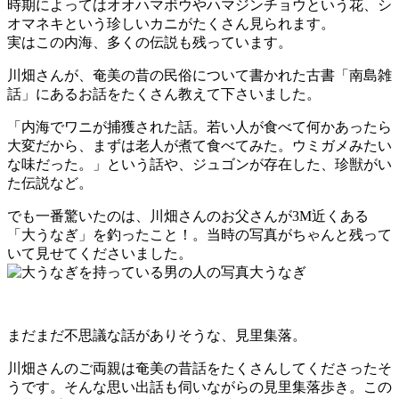
時期によってはオオハマボウやハマジンチョウという花、シ
オマネキという珍しいカニがたくさん見られます。
実はこの内海、多くの伝説も残っています。
川畑さんが、奄美の昔の民俗について書かれた古書「南島雑
話」にあるお話をたくさん教えて下さいました。
「内海でワニが捕獲された話。若い人が食べて何かあったら
大変だから、まずは老人が煮て食べてみた。ウミガメみたい
な味だった。」という話や、ジュゴンが存在した、珍獣がい
た伝説など。
でも一番驚いたのは、川畑さんのお父さんが3M近くある
「大うなぎ」を釣ったこと！。当時の写真がちゃんと残って
いて見せてくださいました。
まだまだ不思議な話がありそうな、見里集落。
川畑さんのご両親は奄美の昔話をたくさんしてくださったそ
うです。そんな思い出話も伺いながらの見里集落歩き。この