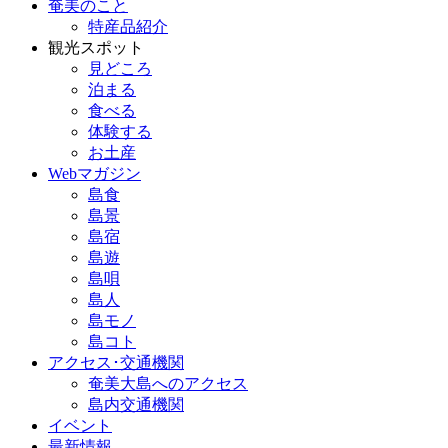
奄美のこと
特産品紹介
観光スポット
見どころ
泊まる
食べる
体験する
お土産
Webマガジン
島食
島景
島宿
島遊
島唄
島人
島モノ
島コト
アクセス･交通機関
奄美大島へのアクセス
島内交通機関
イベント
最新情報