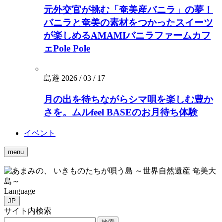
元外交官が挑む「奄美産バニラ」の夢！
バニラと奄美の素材をつかったスイーツ
が楽しめるAMAMIバニラファームカフ
ェPole Pole
島遊
2026 / 03 / 17
月の出を待ちながらシマ唄を楽しむ豊か
さを。ムルfeel BASEのお月待ち体験
イベント
menu
いきものたちが唄う島 ～世界自然遺産 奄美大
島～
Language
JP
サイト内検索