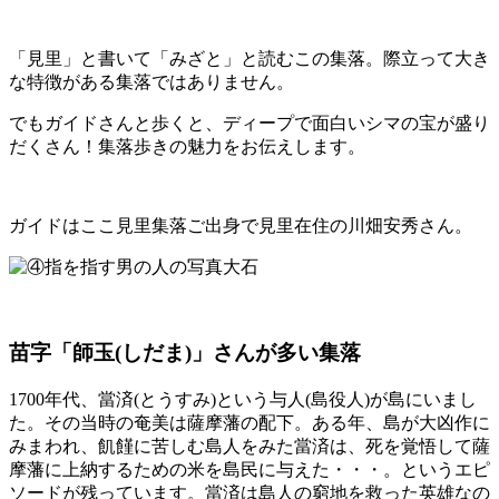
「見里」と書いて「みざと」と読むこの集落。際立って大き
な特徴がある集落ではありません。
でもガイドさんと歩くと、ディープで面白いシマの宝が盛り
だくさん！集落歩きの魅力をお伝えします。
ガイドはここ見里集落ご出身で見里在住の川畑安秀さん。
苗字「師玉(しだま)」さんが多い集落
1700年代、當済(とうすみ)という与人(島役人)が島にいまし
た。その当時の奄美は薩摩藩の配下。ある年、島が大凶作に
みまわれ、飢饉に苦しむ島人をみた當済は、死を覚悟して薩
摩藩に上納するための米を島民に与えた・・・。というエピ
ソードが残っています。當済は島人の窮地を救った英雄なの