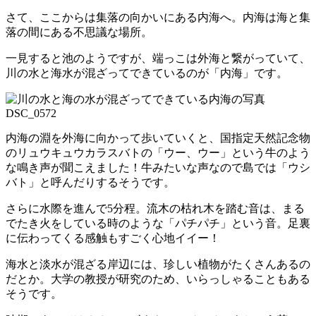
さて、ここからは集落の向かいにある内海へ。内海は海と集
落の間にある不思議な場所。
一見すると池のようですが、端っこは外海と繋がっていて、
川の水と海水が混ざってできているのが「内海」です。
内海の淵を外海に向かって歩いていくと、国指定天然記念物
のリュウキュウカラスバトの「ウー、ウー」という牛のよう
な鳴き声が聞こえました！牛みたいな声なので島では「ウシ
バト」と呼んだりするそうです。
さらに水際を進んで5分程。流木の枯れ木を踏む音は、まる
でたき火をしている時のような「パチパチ」という音。足裏
に伝わってくる感触もすごく心地イイー！
海水と淡水が混ざる岸辺には、珍しい植物がたくさんあるの
だとか。大学の教授が研究のため、いらっしゃることもある
そうです。