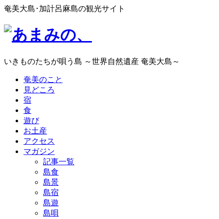
奄美大島･加計呂麻島の観光サイト
いきものたちが唄う島 ～世界自然遺産 奄美大島～
奄美のこと
見どころ
宿
食
遊び
お土産
アクセス
マガジン
記事一覧
島食
島景
島宿
島遊
島唄