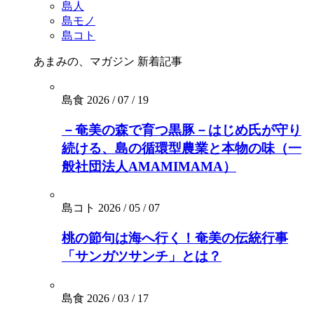
島人
島モノ
島コト
あまみの、マガジン
新着記事
島食
2026 / 07 / 19
－奄美の森で育つ黒豚－はじめ氏が守り
続ける、島の循環型農業と本物の味（一
般社団法人AMAMIMAMA）
島コト
2026 / 05 / 07
桃の節句は海へ行く！奄美の伝統行事
「サンガツサンチ」とは？
島食
2026 / 03 / 17