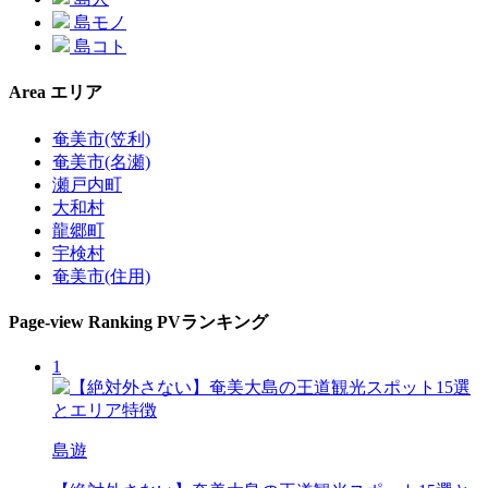
島モノ
島コト
Area
エリア
奄美市(笠利)
奄美市(名瀬)
瀬戸内町
大和村
龍郷町
宇検村
奄美市(住用)
Page-view Ranking
PVランキング
1
島遊