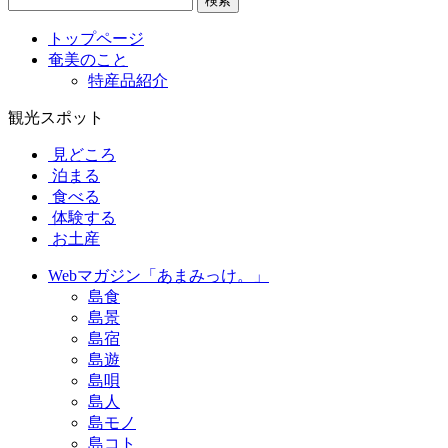
検索
トップページ
奄美のこと
特産品紹介
観光スポット
見どころ
泊まる
食べる
体験する
お土産
Webマガジン「あまみっけ。」
島食
島景
島宿
島遊
島唄
島人
島モノ
島コト