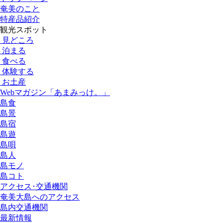
奄美のこと
特産品紹介
観光スポット
見どころ
泊まる
食べる
体験する
お土産
Webマガジン「あまみっけ。」
島食
島景
島宿
島遊
島唄
島人
島モノ
島コト
アクセス･交通機関
奄美大島へのアクセス
島内交通機関
最新情報