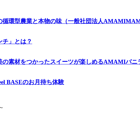
循環型農業と本物の味（一般社団法人AMAMIMA
ンチ」とは？
材をつかったスイーツが楽しめるAMAMIバニラファー
l BASEのお月待ち体験
～