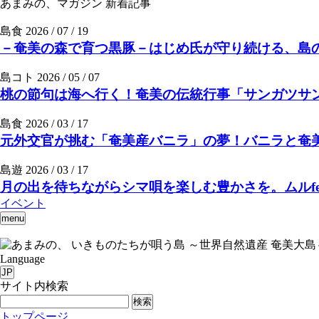
あまみの、マガジン
新着記事
島食
2026 / 07 / 19
－奄美の森で育つ黒豚－はじめ氏が守り続ける、島の
島コト
2026 / 05 / 07
桃の節句は海へ行く！奄美の伝統行事「サンガツサ
島食
2026 / 03 / 17
元外交官が挑む「奄美産バニラ」の夢！バニラと奄美の素
島遊
2026 / 03 / 17
月の出を待ちながらシマ唄を楽しむ豊かさを。ムルfee
イベント
menu
いきものたちが唄う島 ～世界自然遺産 奄美大島
Language
JP
サイト内検索
検索
トップページ