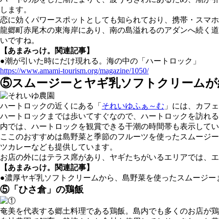
します。
恋に効くパワースポットとしても知られており、携帯・スマホ
龍郷町赤尾木の東海岸にあり、南の島溢れるのアダンへ続く道
いですね。
【あまみっけ。関連記事】
●潮が引いた時にだけ現れる。海の中の「ハートロック」
https://www.amami-tourism.org/magazine/1050/
⑤スムージーとヤギ乳ソフトクリームが
ハートロックの近くにある「
それいゆふぁ～む
」には、カフ
ハートロックまでは歩いてすぐなので、ハートロックを訪れる
内では、ハートロックを観賞できる干潮の時間帯も表示してい
ここのおすすめは島野菜と季節のフルーツを使ったスムージー
ツカレーなども提供しています。
お店の外にはテラス席があり、ヤギたちがいるエリアでは、エ
【あまみっけ。関連記事】
●濃厚ヤギ乳ソフトクリームから、島野菜を使ったスムージー
⑤「ひさ倉」の鶏飯
奄美を代表する郷土料理である鶏飯。島内でも多くのお店が鶏