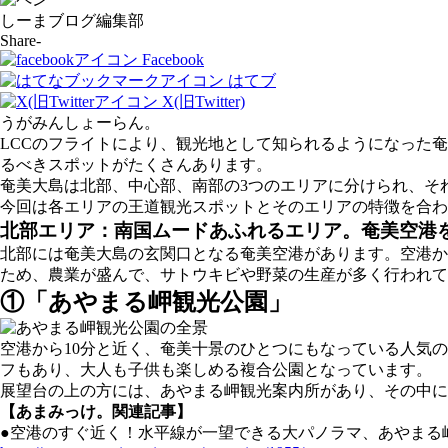
しーまブログ編集部
Share-
Facebook
はてブ
X(旧Twitter)
うがみんしょーらん。
LCCのフライトにより、観光地として知られるようになった
るべきスポットがたくさんあります。
奄美大島は北部、中心部、南部の3つのエリアに分けられ、そ
今回は各エリアの王道観光スポットとそのエリアの特徴を合わ
北部エリア：南国ムードあふれるエリア。奄美空港
北部には奄美大島の玄関口となる奄美空港があります。空港か
ため、農業が盛んで、サトウキビや野菜の生産が多く行われて
①「あやまる岬観光公園」
空港から10分と近く、奄美十景のひとつにもなっている人気
フもあり、大人も子供も楽しめる複合公園となっています。
展望台の上の方には、あやまる岬観光案内所があり、その中に
【あまみっけ。関連記事】
●空港のすぐ近く！水平線が一望できる大パノラマ、あやまる