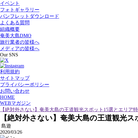
イベント
フォトギャラリー
パンフレットダウンロード
よくある質問
組織概要
奄美大島DMO
旅行業者の皆様へ
メディアの皆様へ
Our SNS
利用規約
サイトマップ
プライバシーポリシー
お問い合わせ
HOME
WEBマガジン
【絶対外さない】奄美大島の王道観光スポット15選とエリア
【絶対外さない】奄美大島の王道観光ス
島遊
2020/03/26