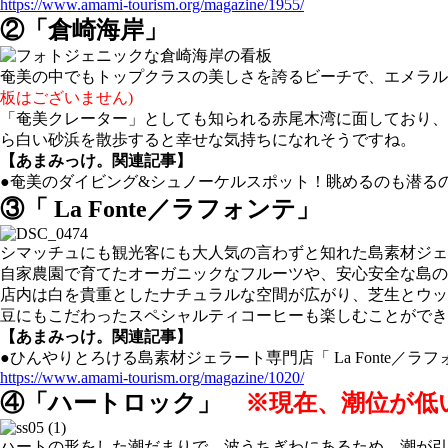
https://www.amami-tourism.org/magazine/1955/
②「倉崎海岸」
奄美の中でもトップクラスの美しさを誇るビーチで、エメラル
板はございません
)
「奄美クレーター」としても知られる赤尾木湾に面しており、
ら白い砂浜を散歩すると幸せな気持ちになれそうですね。
【あまみっけ。関連記事】
●奄美のダイビング&シュノーケルスポット！眺めるのも潜る
③「 La Fonte／ラフォンテ」
シマッチュにも観光客にも大人気の言わずと知れた島素材ジェ
自家農園で育てたオーガニックなフルーツや、安心安全な島の
店内は白を貴重としたナチュラルな空間が広がり、芝生とウッ
豆にもこだわったスペシャルティコーヒーも楽しむことができ
【あまみっけ。関連記事】
●ひんやりとろける島素材ジェラート専門店「 La Fonte／ラ
https://www.amami-tourism.org/magazine/1020/
④「ハートロック」
※現在、潮位が低
ハートの形をした潮だまりで、波うちぎわにあるため、潮が引