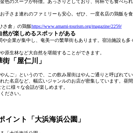
金色のスープが特徴。あっさりとしており、何杯でも食べられ
お子さま連れのファミリーも安心。ぜひ、一度名店の鶏飯を食
ひさ倉」の鶏飯
https://www.amami-tourism.org/magazine/2259/
自然が楽しめるスポットがある
関や企業が集中し、奄美一の繁華街もあります。宿泊施設も多
や原生林など大自然を堪能することができます。
華街
「屋仁川」
やんご」というので、この飲み屋街はやんご通りと呼ばれてい
れた名店など、幅広いジャンルのお店が密集しています。昼間
ごとに様々な会話が楽しめます。
ください。
ポイント「大浜海浜公園」