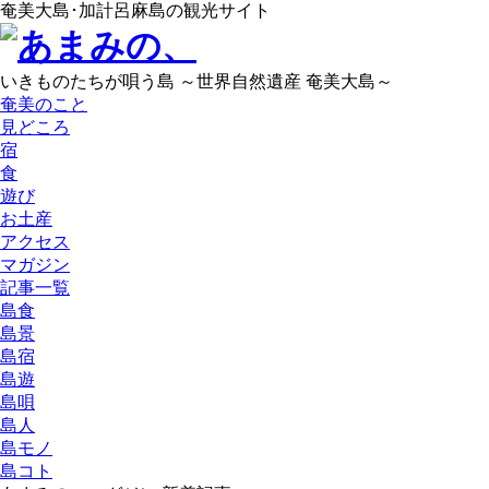
奄美大島･加計呂麻島の観光サイト
いきものたちが唄う島 ～世界自然遺産 奄美大島～
奄美のこと
見どころ
宿
食
遊び
お土産
アクセス
マガジン
記事一覧
島食
島景
島宿
島遊
島唄
島人
島モノ
島コト