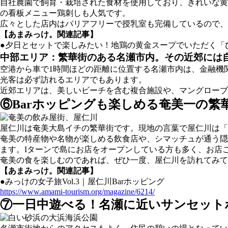
自社農園で飼育・栽培された食材を使用しており、きれいな黄
の看板メニュー鶏刺しも人気です。
広々とした店内はバリアフリーで授乳室も完備しているので、
【あまみっけ。関連記事】
●夕日とセットで楽しみたい！地鶏の黄金スープでいただく「
中部エリア：繁華街のある名瀬市内。その近郊には
空港から車で1時間ほどの距離に位置する名瀬市内は、金融機
光客は必ず訪れるエリアでもあります。
近郊エリアは、美しいビーチを含む複合施設や、マングローブ
⑥Barホッピングも楽しめる奄美一の繁
屋仁川は奄美大島イチの繁華街です。現地の言葉で屋仁川は「
奄美の特産物や名物が楽しめる飲食店や、シマッチュが通う隠
ます。Iターンで島にお店をオープンしている方も多く、お店
奄美の食を楽しむのであれば、ぜひ一度、屋仁川を訪れてみて
【あまみっけ。関連記事】
●みっけの女子旅Vol.3｜屋仁川Barホッピング
https://www.amami-tourism.org/magazine/6214/
⑦一日中遊べる！名瀬に近いサンセット