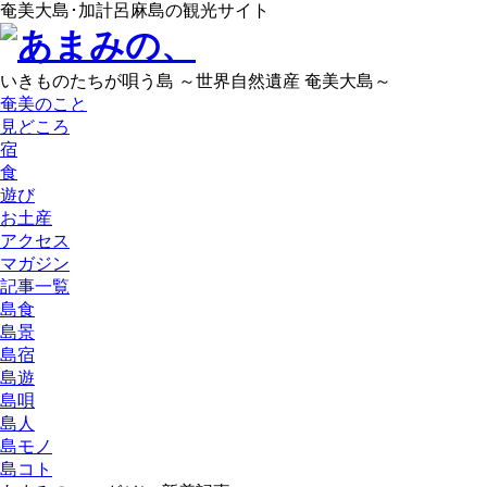
奄美大島･加計呂麻島の観光サイト
いきものたちが唄う島 ～世界自然遺産 奄美大島～
奄美のこと
見どころ
宿
食
遊び
お土産
アクセス
マガジン
記事一覧
島食
島景
島宿
島遊
島唄
島人
島モノ
島コト