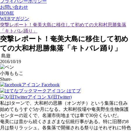
プライバシーポリシー
お問い合わせ
HOME
WEBマガジン
突撃レポート！奄美大島に移住して初めての大和村思勝集落
「キトバレ踊り」
突撃レポート！奄美大島に移住して初め
ての大和村思勝集落「キトバレ踊り」
島遊
2016/10/19
小海ももこ
Share-
Facebook
はてブ
X(旧Twitter)
私はIターンで、大和村の思勝（オンガチ）という集落に住み
始めてもうすぐ5か月になる。大和村役場や奄美野生生物保護
センターの近くで、名瀬市街地までは車で30分くらいだ。
奄美には昔から続くさまざまな伝統行事がある。特に旧暦の8
月は祭りラッシュ。各集落で開催される祭りはそれぞれに特色