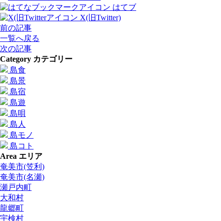
はてブ
X(旧Twitter)
前の記事
一覧へ戻る
次の記事
Category
カテゴリー
島食
島景
島宿
島遊
島唄
島人
島モノ
島コト
Area
エリア
奄美市(笠利)
奄美市(名瀬)
瀬戸内町
大和村
龍郷町
宇検村