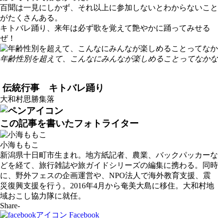
百聞は一見にしかず、それ以上に参加しないとわからないこと
がたくさんある。
キトバレ踊り、来年は必ず歌を覚えて艶やかに踊ってみせる
ぜ！
年齢性別を超えて、こんなにみんなが楽しめることってなかな
伝統行事 キトバレ踊り
大和村思勝集落
この記事を書いたフォトライター
小海ももこ
新潟県十日町市生まれ。地方紙記者、農業、バックパッカーな
どを経て、旅行雑誌や旅ガイドシリーズの編集に携わる。同時
に、野外フェスの企画運営や、NPO法人で海外教育支援、震
災復興支援を行う。2016年4月から奄美大島に移住。大和村地
域おこし協力隊に就任。
Share-
Facebook