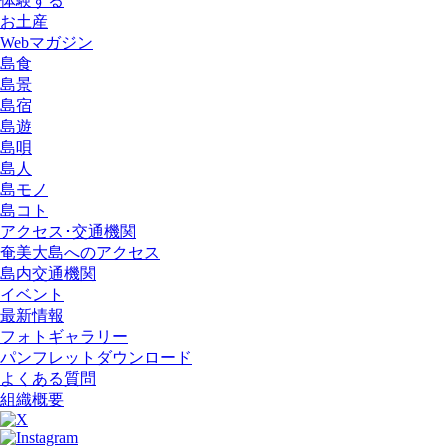
体験する
お土産
Webマガジン
島食
島景
島宿
島遊
島唄
島人
島モノ
島コト
アクセス･交通機関
奄美大島へのアクセス
島内交通機関
イベント
最新情報
フォトギャラリー
パンフレットダウンロード
よくある質問
組織概要