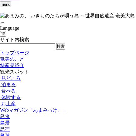
menu
いきものたちが唄う島 ～世界自然遺産 奄美大島
～
Language
JP
サイト内検索
検索
トップページ
奄美のこと
特産品紹介
観光スポット
見どころ
泊まる
食べる
体験する
お土産
Webマガジン「あまみっけ。」
島食
島景
島宿
島遊