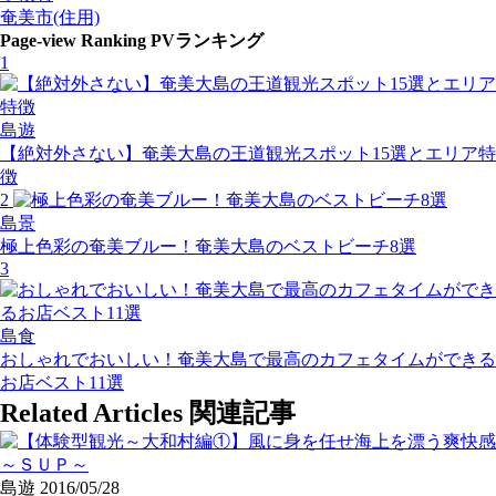
奄美市(住用)
Page-view Ranking
PVランキング
1
島遊
【絶対外さない】奄美大島の王道観光スポット15選とエリア特
徴
2
島景
極上色彩の奄美ブルー！奄美大島のベストビーチ8選
3
島食
おしゃれでおいしい！奄美大島で最高のカフェタイムができる
お店ベスト11選
Related Articles
関連記事
島遊
2016/05/28