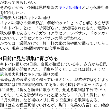
があっておもしろい。
そのなかから、今回は思勝集落の
キトバレ踊り
という伝統行事
を紹介したい。
キトバレ踊りや豊年祭は、年配の方々にとっても楽しみな行事
「キトバレ」とは、「祈祷ばらい」が短縮されたもの。奄美の
秋の祭事であるミハチガツ（アラセツ、シバサシ、ドゥンガ）
において、アラセツとシバサシの間に行われる。
かつては一週間かけて一軒一軒の家の前や庭で踊っていたらし
いが、現在は4時間程度で四会場を回る。
4日前に見た唄集に青ざめる
キトバレ踊りの4日前。台風が接近している中、夕方から公民
館で練習が開始された。唄集を開くと……これは難しそうだ！
奄美は昔の言葉が強く残っているという。日本語ではないよう
歌本には7曲の歌詞が書いてある。歌う時はデュエットのよう
に1番男、2番女と順番に歌うので、覚える歌詞は半分でいい。
しかし、なんと歌が終わったと思ったら、「八月の流れ」や
「月の流れ」など場のノリに寄って追加する歌詞もある。
踊りはある程度真似でいけるが、島口（奄美の方言）と、絶妙