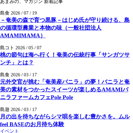
あまみの、マガジン
新着記事
島食
2026 / 07 / 19
－奄美の森で育つ黒豚－はじめ氏が守り続ける、島
の循環型農業と本物の味（一般社団法人
AMAMIMAMA）
島コト
2026 / 05 / 07
桃の節句は海へ行く！奄美の伝統行事「サンガツサ
ンチ」とは？
島食
2026 / 03 / 17
元外交官が挑む「奄美産バニラ」の夢！バニラと奄
美の素材をつかったスイーツが楽しめるAMAMIバ
ニラファームカフェPole Pole
島遊
2026 / 03 / 17
月の出を待ちながらシマ唄を楽しむ豊かさを。ムル
feel BASEのお月待ち体験
イベント