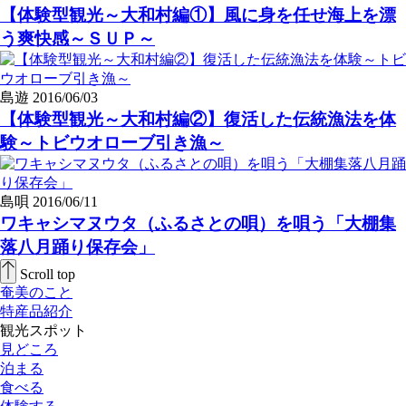
【体験型観光～大和村編①】風に身を任せ海上を漂
う爽快感～ＳＵＰ～
島遊
2016/06/03
【体験型観光～大和村編②】復活した伝統漁法を体
験～トビウオローブ引き漁～
島唄
2016/06/11
ワキャシマヌウタ（ふるさとの唄）を唄う「大棚集
落八月踊り保存会」
Scroll top
奄美のこと
特産品紹介
観光スポット
見どころ
泊まる
食べる