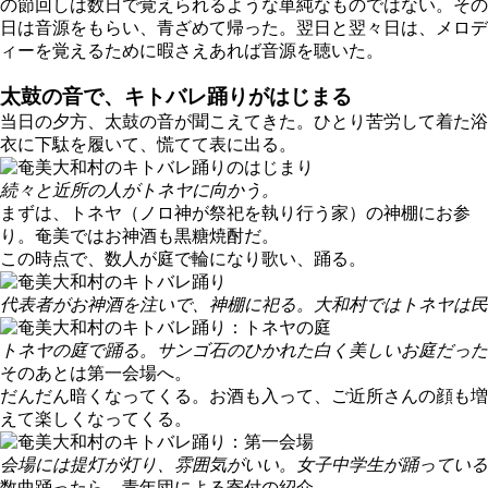
の節回しは数日で覚えられるような単純なものではない。その
日は音源をもらい、青ざめて帰った。翌日と翌々日は、メロデ
ィーを覚えるために暇さえあれば音源を聴いた。
太鼓の音で、キトバレ踊りがはじまる
当日の夕方、太鼓の音が聞こえてきた。ひとり苦労して着た浴
衣に下駄を履いて、慌てて表に出る。
続々と近所の人がトネヤに向かう。
まずは、トネヤ（ノロ神が祭祀を執り行う家）の神棚にお参
り。奄美ではお神酒も黒糖焼酎だ。
この時点で、数人が庭で輪になり歌い、踊る。
代表者がお神酒を注いで、神棚に祀る。大和村ではトネヤは民
トネヤの庭で踊る。サンゴ石のひかれた白く美しいお庭だった
そのあとは第一会場へ。
だんだん暗くなってくる。お酒も入って、ご近所さんの顔も増
えて楽しくなってくる。
会場には提灯が灯り、雰囲気がいい。女子中学生が踊っている
数曲踊ったら、青年団による寄付の紹介。