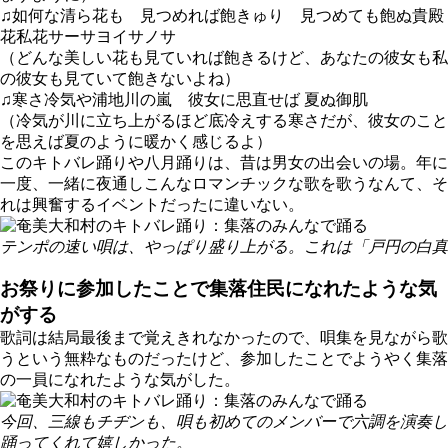
♫如何な清ら花も 見つめれば飽きゅり 見つめても飽ぬ貴殿
花私花サーサヨイサノサ
（どんな美しい花も見ていれば飽きるけど、あなたの彼女も私
の彼女も見ていて飽きないよね）
♫寒さ冷気や浦地川の嵐 彼女に思直せば 夏ぬ御肌
（冷気が川に立ち上がるほど底冷えする寒さだが、彼女のこと
を思えば夏のように暖かく感じるよ）
このキトバレ踊りや八月踊りは、昔は男女の出会いの場。年に
一度、一緒に夜通しこんなロマンチックな歌を歌うなんて、そ
れは興奮するイベントだったに違いない。
テンポの速い唄は、やっぱり盛り上がる。これは「戸円の白真
お祭りに参加したことで集落住民になれたような気
がする
歌詞は結局最後まで覚えきれなかったので、唄集を見ながら歌
うという無粋なものだったけど、参加したことでようやく集落
の一員になれたような気がした。
今回、三線もチヂンも、唄も初めてのメンバーで六調を演奏し
踊ってくれて嬉しかった。