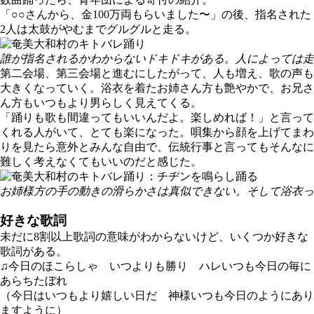
「○○さんから、金100万両もらいました〜」の後、指名された
2人は太鼓がやむまでグルグルと走る。
誰が指名されるかわからないドキドキがある。人によっては走
第二会場、第三会場と進むにしたがって、人も増え、歌の声も
大きくなっていく。浴衣を着たお姉さん方も艶やかで、お兄さ
ん方もいつもより男らしく見えてくる。
「踊りも歌も間違ってもいいんだよ。楽しめれば！」と言って
くれる人がいて、とても楽になった。唄集から顔を上げてまわ
りを見たら意外とみんな自由で、伝統行事と言ってもそんなに
難しく考えなくてもいいのだと感じた。
お姉様方の手の動きの滑らかさは真似できない。そして浴衣っ
好きな歌詞
未だに8割以上歌詞の意味がわからないけど、いくつか好きな
歌詞がある。
♫今日のほこらしゃ いつよりも勝り ハレいつも今日の毎に
あらちたぼれ
（今日はいつもより嬉しい日だ 神様いつも今日のようにあり
ますように）