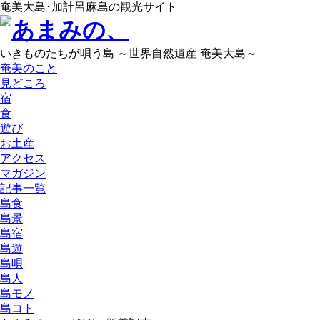
奄美大島･加計呂麻島の観光サイト
いきものたちが唄う島 ～世界自然遺産 奄美大島～
奄美のこと
見どころ
宿
食
遊び
お土産
アクセス
マガジン
記事一覧
島食
島景
島宿
島遊
島唄
島人
島モノ
島コト