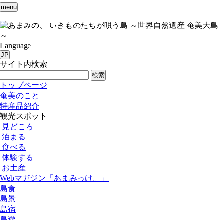
menu
いきものたちが唄う島 ～世界自然遺産 奄美大島
～
Language
JP
サイト内検索
検索
トップページ
奄美のこと
特産品紹介
観光スポット
見どころ
泊まる
食べる
体験する
お土産
Webマガジン「あまみっけ。」
島食
島景
島宿
島遊