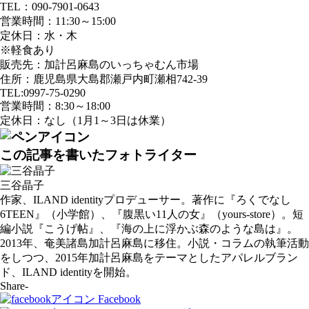
TEL：090-7901-0643
営業時間：11:30～15:00
定休日：水・木
※軽食あり
販売先：加計呂麻島のいっちゃむん市場
住所：鹿児島県大島郡瀬戸内町瀬相742-39
TEL:0997-75-0290
営業時間：8:30～18:00
定休日：なし（1月1～3日は休業）
この記事を書いたフォトライター
三谷晶子
作家、ILAND identityプロデューサー。著作に『ろくでなし
6TEEN』（小学館）、『腹黒い11人の女』（yours-store）。短
編小説『こうげ帖』、『海の上に浮かぶ森のような島は』。
2013年、奄美諸島加計呂麻島に移住。小説・コラムの執筆活動
をしつつ、2015年加計呂麻島をテーマとしたアパレルブラン
ド、ILAND identityを開始。
Share-
Facebook