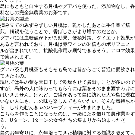
島にもともと自生する月桃やグアバを使った、添加物なし、香
料なしの完全無農薬のお茶です。
摘み立てのみずみずしい月桃は、乾かしたあとに手作業で焙
煎。銅鍋を使うことで、香ばしさがより増すのだとか。
グアバには血糖値が下がる効果、便秘対策、ダイエット効果が
あると言われており、月桃は赤ワインの34倍ものポリフェノー
ルが含まれていて、抗酸化作用が期待できるそう。アロマ効果
で癒されます。
グアバ茶も月桃茶もそもそも島では昔からごく普通に愛飲され
てきたもの。
現地では生の葉を天日干しで乾燥させて煮出すことが多いので
すが、島外の人に味わってもらうには葉をそのまま渡すわけに
はいきません。けれど、ご縁があって島に訪れた人や島に現在
いない人にも、この味を楽しんでもらいたい。そんな気持ちか
ら、しりたむんきゃのハーブティーが生まれました。
こちらを作ることになったのは、一緒に畑を借りて農作業をす
る、Uターン、Iターンの女性たちの集まりから始まったそ
う。
島のお年寄りに、永年培ってきた植物に対する知識を教えても