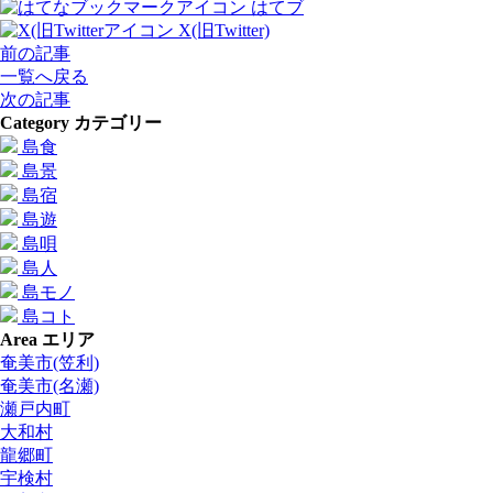
はてブ
X(旧Twitter)
前の記事
一覧へ戻る
次の記事
Category
カテゴリー
島食
島景
島宿
島遊
島唄
島人
島モノ
島コト
Area
エリア
奄美市(笠利)
奄美市(名瀬)
瀬戸内町
大和村
龍郷町
宇検村