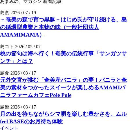
あまみの、マガジン
新着記事
島食
2026 / 07 / 19
－奄美の森で育つ黒豚－はじめ氏が守り続ける、島
の循環型農業と本物の味（一般社団法人
AMAMIMAMA）
島コト
2026 / 05 / 07
桃の節句は海へ行く！奄美の伝統行事「サンガツサ
ンチ」とは？
島食
2026 / 03 / 17
元外交官が挑む「奄美産バニラ」の夢！バニラと奄
美の素材をつかったスイーツが楽しめるAMAMIバ
ニラファームカフェPole Pole
島遊
2026 / 03 / 17
月の出を待ちながらシマ唄を楽しむ豊かさを。ムル
feel BASEのお月待ち体験
イベント