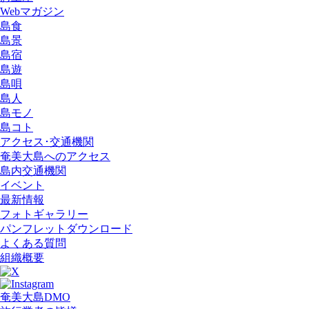
Webマガジン
島食
島景
島宿
島遊
島唄
島人
島モノ
島コト
アクセス･交通機関
奄美大島へのアクセス
島内交通機関
イベント
最新情報
フォトギャラリー
パンフレットダウンロード
よくある質問
組織概要
奄美大島DMO