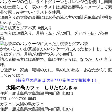
パッケージの色も、ライトグリーンとオレンジ色を使用し南国
のお土産らしく、表のイラストは加計呂麻島をイメージして素
朴で親しみやすいイラストを使用。
10個入りの大袋の裏面にはお茶の淹れ方や加計呂麻島の説明を
いれました。
こちらは10個入り。月桃（左）が720円、グアバ（右）が540
円。
かわいらしいお茶屋さんのパッケージに入ったセットも。こち
らはグアバ、月桃が3個ずつ入って480円。
訪れる観光客には新鮮で、島に住む人々は、なつかしいと言う
味。
ご近所や、家族、職場の方に。島の思い出を、あなたから手渡
してみては？
《特産品の詳細は のんびり奄美にて掲載中！》
太陽の島カフェ しりたむんきゃ
住所：鹿児島県大島郡瀬戸内町薩川193-1
TEL：090-7901-0643
カフェ：太陽の島カフェ
住所：鹿児島県大島郡瀬戸内町薩川197-1