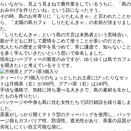
らいながら、見よう見まねで農作業をしているうちに、「島の
おみやげを作りたいね」という話になったそう。
その時、島のお年寄りに「しりたむんきゃ」と言われたことか
ら、「太陽の島カフェ しりたむんきゃ」の名前が決まりまし
た。
「しりたむんきゃ」という島の方言は未熟者という意味合い。
親が子どもに対して愛情をこめて使うことが多いのだとか。
先人たちの歴史と背中を見つめて、常に謙虚で、知らないこと
を多く学んでいきたいという思いで命名しました。
現在はハーブティーの製造のみですが、ゆくゆくは島でカフェ
を開きたいと考えているそうです。
ティーバッグ3個入りのちょっとしたお土産にぴったりなセッ
トは月桃茶（左）が300円、グアバ茶（右）は240円。
手頃な価格で、気軽に持ち運べる大きさで、島の素材を生かし
たものを作りたい。
パッケージや中身も島に住む女性たちで試行錯誤を繰り返しま
した。
茶葉がしっかり開くテトラ型のティーバッグを使用し、パッケ
ージ袋もガスバリア性、防湿性、遮光性があり、茶葉の品質が
劣化しにくい自立可能な袋に。