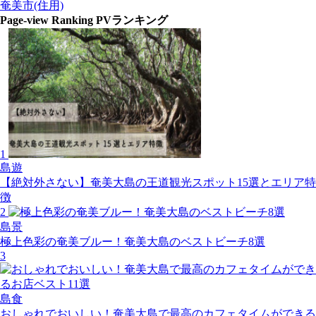
奄美市(住用)
Page-view Ranking
PVランキング
1
島遊
【絶対外さない】奄美大島の王道観光スポット15選とエリア特
徴
2
島景
極上色彩の奄美ブルー！奄美大島のベストビーチ8選
3
島食
おしゃれでおいしい！奄美大島で最高のカフェタイムができる