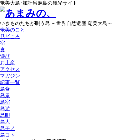
奄美大島･加計呂麻島の観光サイト
いきものたちが唄う島 ～世界自然遺産 奄美大島～
奄美のこと
見どころ
宿
食
遊び
お土産
アクセス
マガジン
記事一覧
島食
島景
島宿
島遊
島唄
島人
島モノ
島コト