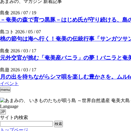
あまみの、マガジン
新着記事
島食
2026 / 07 / 19
－奄美の森で育つ黒豚－はじめ氏が守り続ける、島の
島コト
2026 / 05 / 07
桃の節句は海へ行く！奄美の伝統行事「サンガツサ
島食
2026 / 03 / 17
元外交官が挑む「奄美産バニラ」の夢！バニラと奄美の素
島遊
2026 / 03 / 17
月の出を待ちながらシマ唄を楽しむ豊かさを。ムルfee
イベント
menu
いきものたちが唄う島 ～世界自然遺産 奄美大島
Language
JP
サイト内検索
検索
トップページ