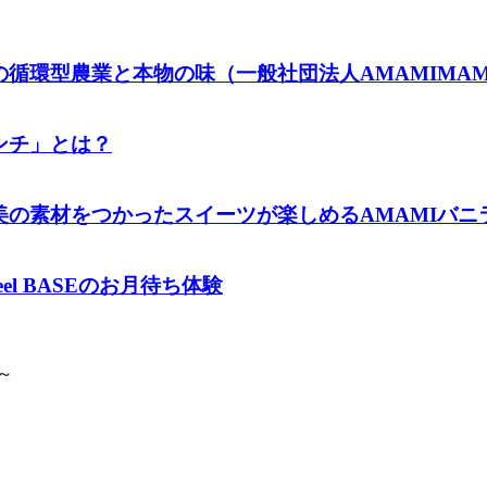
循環型農業と本物の味（一般社団法人AMAMIMA
ンチ」とは？
材をつかったスイーツが楽しめるAMAMIバニラファー
l BASEのお月待ち体験
～