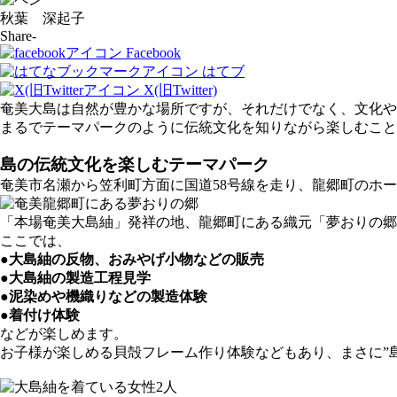
秋葉 深起子
Share-
Facebook
はてブ
X(旧Twitter)
奄美大島は自然が豊かな場所ですが、それだけでなく、文化や
まるでテーマパークのように伝統文化を知りながら楽しむこと
島の伝統文化を楽しむテーマパーク
奄美市名瀬から笠利町方面に国道58号線を走り、龍郷町のホ
「本場奄美大島紬」発祥の地、龍郷町にある織元「夢おりの郷
ここでは、
●大島紬の反物、おみやげ小物などの販売
●大島紬の製造工程見学
●泥染めや機織りなどの製造体験
●着付け体験
などが楽しめます。
お子様が楽しめる貝殻フレーム作り体験などもあり、まさに”