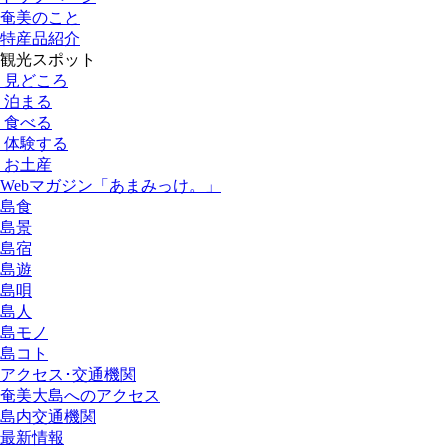
奄美のこと
特産品紹介
観光スポット
見どころ
泊まる
食べる
体験する
お土産
Webマガジン「あまみっけ。」
島食
島景
島宿
島遊
島唄
島人
島モノ
島コト
アクセス･交通機関
奄美大島へのアクセス
島内交通機関
最新情報