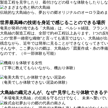
製造工程を見学したり、着付けなどの様々な体験をしたりしな
伝統的な大島紬から、夢おりの郷オリジナルのオーロラ染めま
世界最高峰の技術を身近で感じることのできる場所
奄美が発祥の地である「大島紬」は、ペルシャ絨毯、フランス
大島紬の製造工程は、全部で約40工程以上あります。1つの反
この“世界一緻密な織物”と言っても過言ではない、大島紬が
残念ながら、近年では簡単に見ることができなくなってきてい
そんな中、ここ夢おりの郷は、大島紬の「図案作成・糸の準備
なのです。（※一部体験も可能）
（丁寧に教えてもらいながら、機おり体験）
（奄美でしか体験できない泥染め体験）
大島紬の織元さんが、なぜ“見学したり体験できるテ
「本場奄美大島紬」の伝統を守るだけでなく、 未来へ繋いで