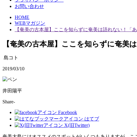
お問い合わせ
HOME
WEBマガジン
【奄美の古本屋】ここを知らずに奄美は語れない！「あ
【奄美の古本屋】ここを知らずに奄美
島コト
2019/03/10
井田陽平
Share-
Facebook
はてブ
X(旧Twitter)
奄美大島にはオススメのスポットがいくつもありますが、こ