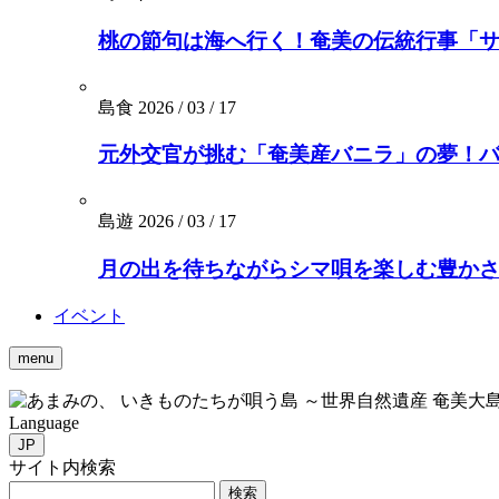
桃の節句は海へ行く！奄美の伝統行事「
島食
2026 / 03 / 17
元外交官が挑む「奄美産バニラ」の夢！バニ
島遊
2026 / 03 / 17
月の出を待ちながらシマ唄を楽しむ豊かさを。
イベント
menu
いきものたちが唄う島 ～世界自然遺産 奄美大
Language
JP
サイト内検索
検索