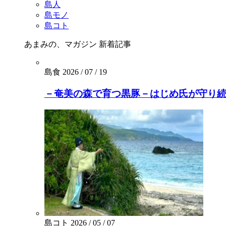
島人
島モノ
島コト
あまみの、マガジン
新着記事
島食
2026 / 07 / 19
－奄美の森で育つ黒豚－はじめ氏が守り続
島コト
2026 / 05 / 07