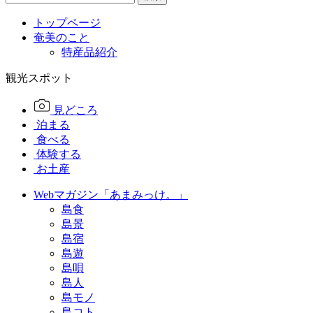
トップページ
奄美のこと
特産品紹介
観光スポット
見どころ
泊まる
食べる
体験する
お土産
Webマガジン「あまみっけ。」
島食
島景
島宿
島遊
島唄
島人
島モノ
島コト