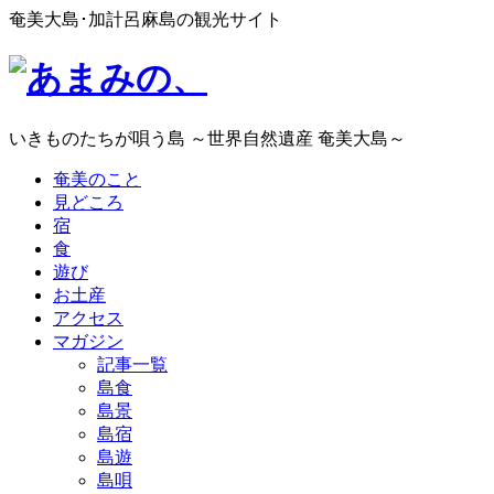
奄美大島･加計呂麻島の観光サイト
いきものたちが唄う島 ～世界自然遺産 奄美大島～
奄美のこと
見どころ
宿
食
遊び
お土産
アクセス
マガジン
記事一覧
島食
島景
島宿
島遊
島唄