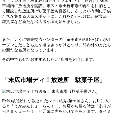
ィ（ラジオ局「あまみFMディ！ウェイヴ！」運営）が末広
市場内に放送所を開設。末広・永田橋市場の再生を目的とし
て開設した放送所は駄菓子屋も併設し、あっという間に子供
たちが集まる人気スポットに。これをきかっけに、飲食店・
雑貨屋など新たな出店者が増え始めました。
また、近くに観光交流センターの「奄美市AiAiひろば」がオ
ープンしたことも足を運ぶきっかけとなり、島内外の方たち
の新たな名所となっています。
その中でもぜひおすすめしたい4店舗を紹介します。
「末広市場ディ！放送所 駄菓子屋」
FMの放送所に併設されたレトロな駄菓子屋さん。お店に入
ると「うがみんしょーらん！」、お店から帰る時は「ありが
っさまりょーた！」と元気に声をかけてもらえます。タイミ