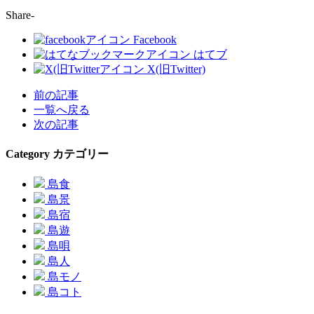
Share-
Facebook
はてブ
X(旧Twitter)
前の記事
一覧へ戻る
次の記事
Category
カテゴリー
島食
島景
島宿
島遊
島唄
島人
島モノ
島コト