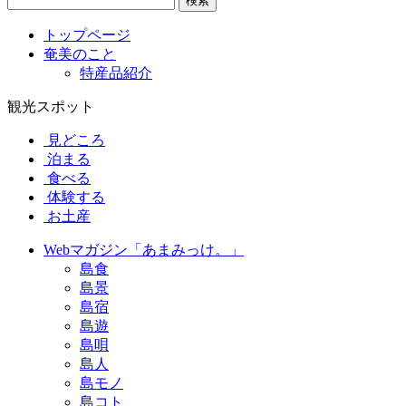
検索
トップページ
奄美のこと
特産品紹介
観光スポット
見どころ
泊まる
食べる
体験する
お土産
Webマガジン「あまみっけ。」
島食
島景
島宿
島遊
島唄
島人
島モノ
島コト