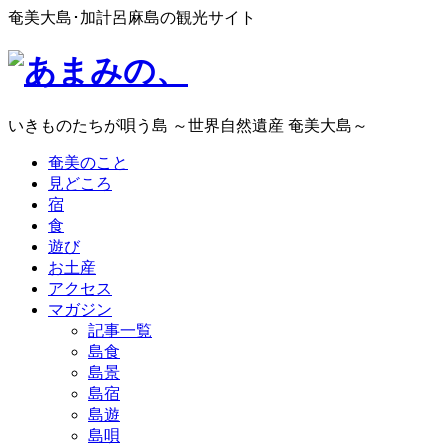
奄美大島･加計呂麻島の観光サイト
いきものたちが唄う島 ～世界自然遺産 奄美大島～
奄美のこと
見どころ
宿
食
遊び
お土産
アクセス
マガジン
記事一覧
島食
島景
島宿
島遊
島唄