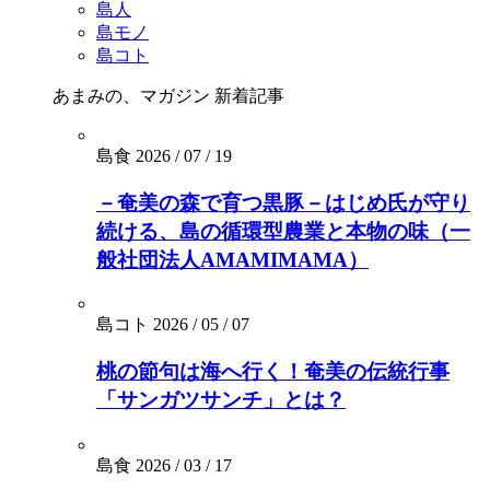
島人
島モノ
島コト
あまみの、マガジン
新着記事
島食
2026 / 07 / 19
－奄美の森で育つ黒豚－はじめ氏が守り
続ける、島の循環型農業と本物の味（一
般社団法人AMAMIMAMA）
島コト
2026 / 05 / 07
桃の節句は海へ行く！奄美の伝統行事
「サンガツサンチ」とは？
島食
2026 / 03 / 17