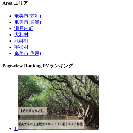
Area
エリア
奄美市(笠利)
奄美市(名瀬)
瀬戸内町
大和村
龍郷町
宇検村
奄美市(住用)
Page-view Ranking
PVランキング
1