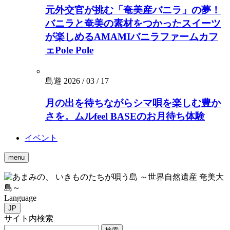
元外交官が挑む「奄美産バニラ」の夢！
バニラと奄美の素材をつかったスイーツ
が楽しめるAMAMIバニラファームカフ
ェPole Pole
島遊
2026 / 03 / 17
月の出を待ちながらシマ唄を楽しむ豊か
さを。ムルfeel BASEのお月待ち体験
イベント
menu
いきものたちが唄う島 ～世界自然遺産 奄美大
島～
Language
JP
サイト内検索