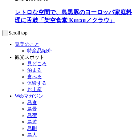
レトロな空間で、島黒豚のヨーロッパ家庭料
理に舌鼓「架空食堂 Kurau／クラウ」
Scroll top
奄美のこと
特産品紹介
観光スポット
見どころ
泊まる
食べる
体験する
お土産
Webマガジン
島食
島景
島宿
島遊
島唄
島人