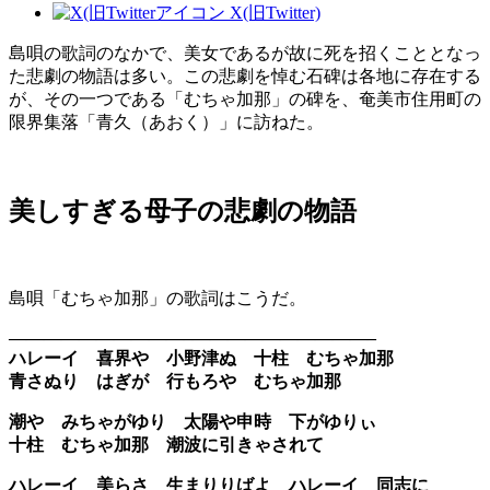
X(旧Twitter)
島唄の歌詞のなかで、美女であるが故に死を招くこととなっ
た悲劇の物語は多い。この悲劇を悼む石碑は各地に存在する
が、その一つである「むちゃ加那」の碑を、奄美市住用町の
限界集落「青久（あおく）」に訪ねた。
美しすぎる母子の悲劇の物語
島唄「むちゃ加那」の歌詞はこうだ。
——————————–——————————–
ハレーイ 喜界や 小野津ぬ 十柱 むちゃ加那
青さぬり はぎが 行もろや むちゃ加那
潮や みちゃがゆり 太陽や申時 下がゆりぃ
十柱 むちゃ加那 潮波に引きゃされて
ハレーイ 美らさ 生まりりばよ ハレーイ 同志に