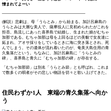
憎まれてよーい
——————————–——————————–
(解説）悲劇は、母「うらとみ」から始まる。加計呂麻島の
うらとみは大層な美人で、薩摩役人に見初められたがこれを
拒否。島流しにあった喜界島で結婚し、生まれた娘がむちゃ
加那である。むちゃ加那は母を上回るほどの美貌で女友達に
妬まれ、アオサ採りをしているときに海に突き落とされ、死
んでしまう。その遺体が流れ着いたのが、奄美大島住用の青
久集落だという。ちなみに、加計呂麻島に「うらとみの
碑」、喜界島と青久に「むちゃ加那の碑」が存在する。
「むちゃ加那節」は別名「うらとみ節」とも呼ばれ、これま
で数多くの唄者がその悲しい物語を切々と歌い上げてきた。
住民わずか1人 東端の青久集落へ向か
う