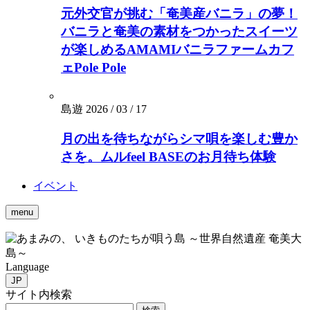
元外交官が挑む「奄美産バニラ」の夢！
バニラと奄美の素材をつかったスイーツ
が楽しめるAMAMIバニラファームカフ
ェPole Pole
島遊
2026 / 03 / 17
月の出を待ちながらシマ唄を楽しむ豊か
さを。ムルfeel BASEのお月待ち体験
イベント
menu
いきものたちが唄う島 ～世界自然遺産 奄美大
島～
Language
JP
サイト内検索