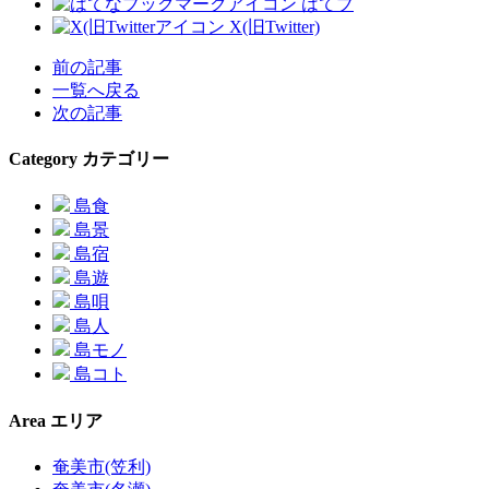
はてブ
X(旧Twitter)
前の記事
一覧へ戻る
次の記事
Category
カテゴリー
島食
島景
島宿
島遊
島唄
島人
島モノ
島コト
Area
エリア
奄美市(笠利)