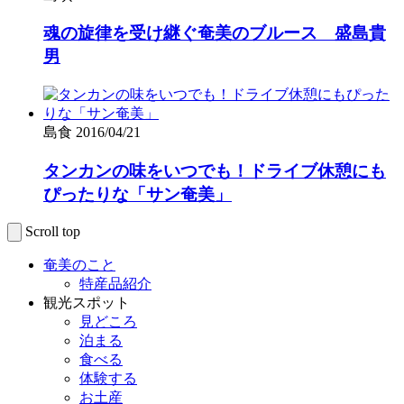
魂の旋律を受け継ぐ奄美のブルース 盛島貴
男
島食
2016/04/21
タンカンの味をいつでも！ドライブ休憩にも
ぴったりな「サン奄美」
Scroll top
奄美のこと
特産品紹介
観光スポット
見どころ
泊まる
食べる
体験する
お土産