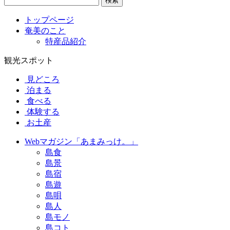
検索
トップページ
奄美のこと
特産品紹介
観光スポット
見どころ
泊まる
食べる
体験する
お土産
Webマガジン「あまみっけ。」
島食
島景
島宿
島遊
島唄
島人
島モノ
島コト