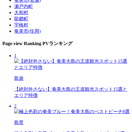
奄美市(名瀬)
瀬戸内町
大和村
龍郷町
宇検村
奄美市(住用)
Page-view Ranking
PVランキング
1
島遊
【絶対外さない】奄美大島の王道観光スポット15選と
エリア特徴
2
島景