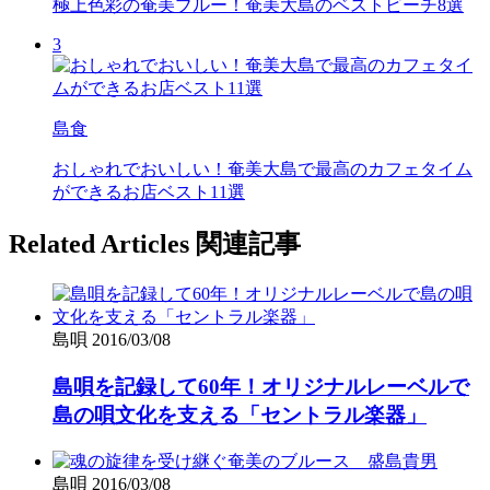
極上色彩の奄美ブルー！奄美大島のベストビーチ8選
3
島食
おしゃれでおいしい！奄美大島で最高のカフェタイム
ができるお店ベスト11選
Related Articles
関連記事
島唄
2016/03/08
島唄を記録して60年！オリジナルレーベルで
島の唄文化を支える「セントラル楽器」
島唄
2016/03/08