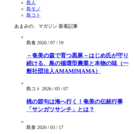
島人
島モノ
島コト
あまみの、マガジン
新着記事
島食
2026 / 07 / 19
－奄美の森で育つ黒豚－はじめ氏が守り
続ける、島の循環型農業と本物の味（一
般社団法人AMAMIMAMA）
島コト
2026 / 05 / 07
桃の節句は海へ行く！奄美の伝統行事
「サンガツサンチ」とは？
島食
2026 / 03 / 17