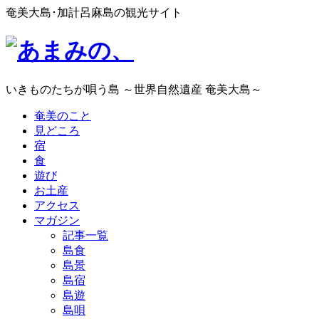
奄美大島･加計呂麻島の観光サイト
いきものたちが唄う島 ～世界自然遺産 奄美大島～
奄美のこと
見どころ
宿
食
遊び
お土産
アクセス
マガジン
記事一覧
島食
島景
島宿
島遊
島唄