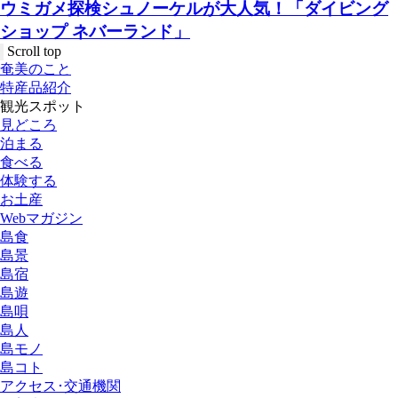
ウミガメ探検シュノーケルが大人気！「ダイビング
ショップ ネバーランド」
Scroll top
奄美のこと
特産品紹介
観光スポット
見どころ
泊まる
食べる
体験する
お土産
Webマガジン
島食
島景
島宿
島遊
島唄
島人
島モノ
島コト
アクセス･交通機関