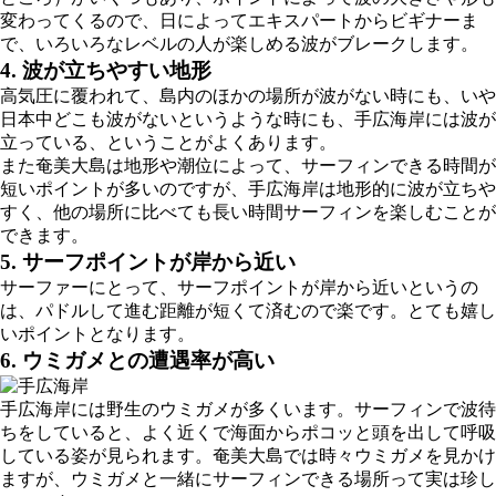
変わってくるので、日によってエキスパートからビギナーま
で、いろいろなレベルの人が楽しめる波がブレークします。
4. 波が立ちやすい
地形
高気圧に覆われて、島内のほかの場所が波がない時にも、いや
日本中どこも波がないというような時にも、手広海岸には波が
立っている、ということがよくあります。
また奄美大島は地形や潮位によって、サーフィンできる時間が
短いポイントが多いのですが、手広海岸は地形的に波が立ちや
すく、他の場所に比べても長い時間サーフィンを楽しむことが
できます。
5.
サーフポイントが岸から近い
サーファーにとって、サーフポイントが岸から近いというの
は、パドルして進む距離が短くて済むので楽です。とても嬉し
いポイントとなります。
6. ウミガメ
との遭遇率が高い
手広海岸には野生のウミガメが多くいます。サーフィンで波待
ちをしていると、よく近くで海面からポコッと頭を出して呼吸
している姿が見られます。奄美大島では時々ウミガメを見かけ
ますが、ウミガメと一緒にサーフィンできる場所って実は珍し