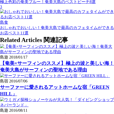
極上色彩の奄美ブルー！奄美大島のベストビーチ8選
3
島食
おしゃれでおいしい！奄美大島で最高のカフェタイムができる
お店ベスト11選
Related Articles
関連記事
島遊
2018/01/17
【奄美×サーフィンのススメ】極上の波と美しい海！
奄美大島がサーフィンの聖地である理由
島宿
2016/07/06
サーファーに愛されるアットホームな宿「GREEN
HILL」
島遊
2016/08/11