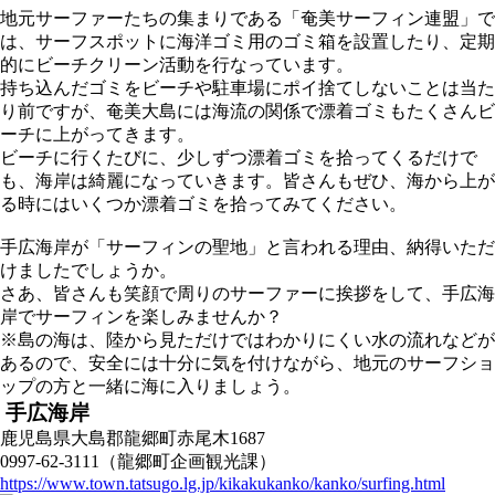
地元サーファーたちの集まりである「奄美サーフィン連盟」で
は、サーフスポットに海洋ゴミ用のゴミ箱を設置したり、定期
的にビーチクリーン活動を行なっています。
持ち込んだゴミをビーチや駐車場にポイ捨てしないことは当た
り前ですが、奄美大島には海流の関係で漂着ゴミもたくさんビ
ーチに上がってきます。
ビーチに行くたびに、少しずつ漂着ゴミを拾ってくるだけで
も、海岸は綺麗になっていきます。皆さんもぜひ、海から上が
る時にはいくつか漂着ゴミを拾ってみてください。
手広海岸が「サーフィンの聖地」と言われる理由、納得いただ
けましたでしょうか。
さあ、皆さんも笑顔で周りのサーファーに挨拶をして、手広海
岸でサーフィンを楽しみませんか？
※島の海は、陸から見ただけではわかりにくい水の流れなどが
あるので、安全には十分に気を付けながら、地元のサーフショ
ップの方と一緒に海に入りましょう。
手広海岸
鹿児島県大島郡龍郷町赤尾木1687
0997-62-3111（龍郷町企画観光課）
https://www.town.tatsugo.lg.jp/kikakukanko/kanko/surfing.html