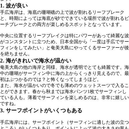
1.
波が良い
手広海岸は、海底の珊瑚礁の上で波が割れるリーフブレーク
と、時期によっては海底が砂でできている場所で波が割れるビ
ーチブレークとの両方が楽しめるスポットとなっています。
中央に位置するリーフブレイクは特にパワーがあって綺麗な波
がコンスタントに立つため、日本全国から「一度は手広でサー
フィンをしてみたい」と奄美大島にやってくるサーファーが後
を絶ちません。
2.
海がきれいで海水が温かい
奄美大島の他の海岸と同様、海水が透明でとても綺麗です。海
中の珊瑚がサーフィン中に海の上からくっきり見えるので、最
初はぶつかるのでは？と怖くなってしまうほど。
また、海水が温かいので冬でも薄めのウェットスーツで入るこ
とができます。春から秋までは海水パンツ1枚でサーフィンし
ている人も。薄着でサーフィンを楽しめるのは、非常に嬉しい
ですね。
3.
サーフポイントがいくつもある
手広海岸には、サーフポイント（サーフィンに適した波の立つ
ところ）がいくつもあり、ポイントによって波の大きさや形も