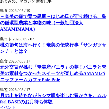
あまみの、マガジン
新着記事
島食
2026 / 07 / 19
－奄美の森で育つ黒豚－はじめ氏が守り続ける、島
の循環型農業と本物の味（一般社団法人
AMAMIMAMA）
島コト
2026 / 05 / 07
桃の節句は海へ行く！奄美の伝統行事「サンガツサ
ンチ」とは？
島食
2026 / 03 / 17
元外交官が挑む「奄美産バニラ」の夢！バニラと奄
美の素材をつかったスイーツが楽しめるAMAMIバ
ニラファームカフェPole Pole
島遊
2026 / 03 / 17
月の出を待ちながらシマ唄を楽しむ豊かさを。ムル
feel BASEのお月待ち体験
イベント