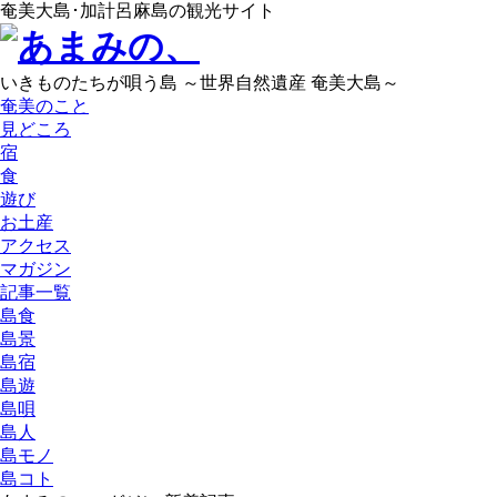
奄美大島･加計呂麻島の観光サイト
いきものたちが唄う島 ～世界自然遺産 奄美大島～
奄美のこと
見どころ
宿
食
遊び
お土産
アクセス
マガジン
記事一覧
島食
島景
島宿
島遊
島唄
島人
島モノ
島コト