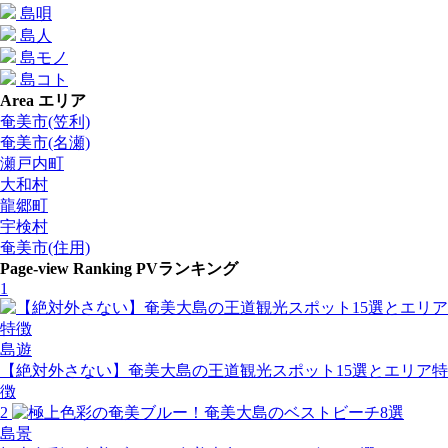
島唄
島人
島モノ
島コト
Area
エリア
奄美市(笠利)
奄美市(名瀬)
瀬戸内町
大和村
龍郷町
宇検村
奄美市(住用)
Page-view Ranking
PVランキング
1
島遊
【絶対外さない】奄美大島の王道観光スポット15選とエリア特
徴
2
島景