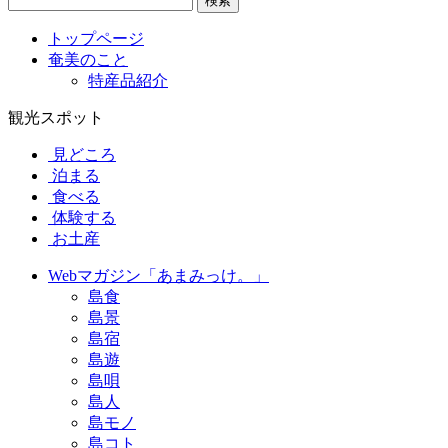
検索
トップページ
奄美のこと
特産品紹介
観光スポット
見どころ
泊まる
食べる
体験する
お土産
Webマガジン「あまみっけ。」
島食
島景
島宿
島遊
島唄
島人
島モノ
島コト