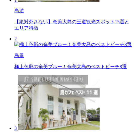
1
島遊
【絶対外さない】奄美大島の王道観光スポット15選と
エリア特徴
2
島景
極上色彩の奄美ブルー！奄美大島のベストビーチ8選
3