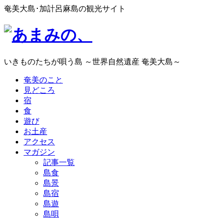
奄美大島･加計呂麻島の観光サイト
いきものたちが唄う島 ～世界自然遺産 奄美大島～
奄美のこと
見どころ
宿
食
遊び
お土産
アクセス
マガジン
記事一覧
島食
島景
島宿
島遊
島唄