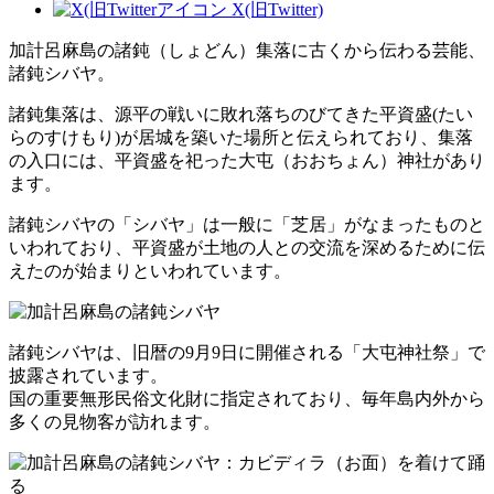
X(旧Twitter)
加計呂麻島の諸鈍（しょどん）集落に古くから伝わる芸能、
諸鈍シバヤ。
諸鈍集落は、源平の戦いに敗れ落ちのびてきた平資盛(たい
らのすけもり)が居城を築いた場所と伝えられており、集落
の入口には、平資盛を祀った大屯（おおちょん）神社があり
ます。
諸鈍シバヤの「シバヤ」は一般に「芝居」がなまったものと
いわれており、平資盛が土地の人との交流を深めるために伝
えたのが始まりといわれています。
諸鈍シバヤは、旧暦の9月9日に開催される「大屯神社祭」で
披露されています。
国の重要無形民俗文化財に指定されており、毎年島内外から
多くの見物客が訪れます。