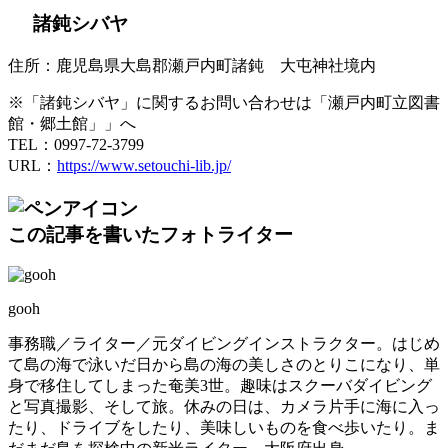
諸鈍シバヤ
住所：鹿児島県大島郡瀬戸内町諸鈍 大屯神社境内
※「諸鈍シバヤ」に関するお問い合わせは「瀬戸内町立図書
館・郷土館」」へ
TEL：0997-72-3799
URL：
https://www.setouchi-lib.jp/
この記事を書いたフォトライター
gooh
事務職／ライター／元ダイビングインストラクター。はじめ
て島の海で泳いだ日から島の海の美しさのとりこになり、単
身で移住してしまった奄美3世。趣味はスクーバダイビング
と写真撮影、そして旅。休みの日は、カメラ片手に海に入っ
たり、ドライブをしたり、美味しいものを食べ歩いたり。ま