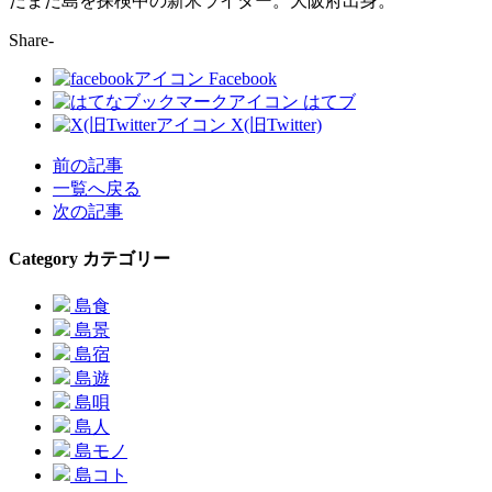
だまだ島を探検中の新米ライター。大阪府出身。
Share-
Facebook
はてブ
X(旧Twitter)
前の記事
一覧へ戻る
次の記事
Category
カテゴリー
島食
島景
島宿
島遊
島唄
島人
島モノ
島コト