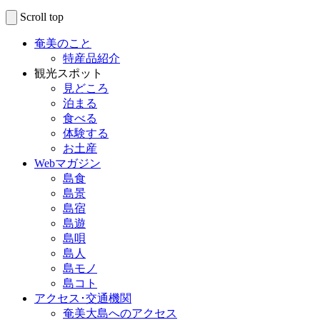
Scroll top
奄美のこと
特産品紹介
観光スポット
見どころ
泊まる
食べる
体験する
お土産
Webマガジン
島食
島景
島宿
島遊
島唄
島人
島モノ
島コト
アクセス･交通機関
奄美大島へのアクセス