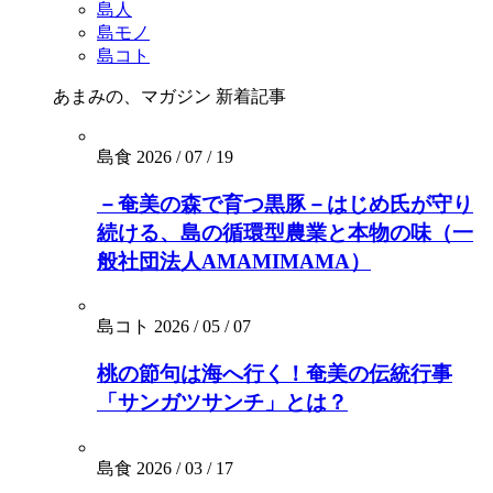
島人
島モノ
島コト
あまみの、マガジン
新着記事
島食
2026 / 07 / 19
－奄美の森で育つ黒豚－はじめ氏が守り
続ける、島の循環型農業と本物の味（一
般社団法人AMAMIMAMA）
島コト
2026 / 05 / 07
桃の節句は海へ行く！奄美の伝統行事
「サンガツサンチ」とは？
島食
2026 / 03 / 17