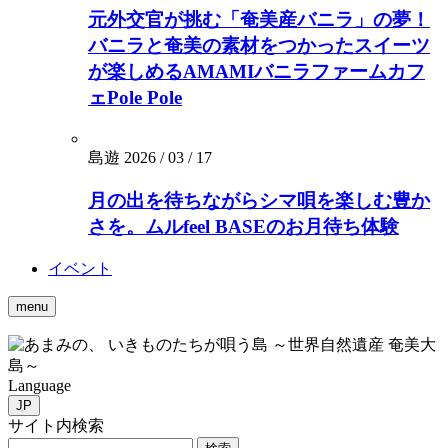
元外交官が挑む「奄美産バニラ」の夢！
バニラと奄美の素材をつかったスイーツ
が楽しめるAMAMIバニラファームカフ
ェPole Pole
島遊
2026 / 03 / 17
月の出を待ちながらシマ唄を楽しむ豊か
さを。ムルfeel BASEのお月待ち体験
イベント
menu
いきものたちが唄う島 ～世界自然遺産 奄美大
島～
Language
JP
サイト内検索