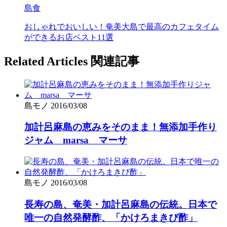
島食
おしゃれでおいしい！奄美大島で最高のカフェタイム
ができるお店ベスト11選
Related Articles
関連記事
島モノ
2016/03/08
加計呂麻島の恵みをそのまま！無添加手作り
ジャム marsa マーサ
島モノ
2016/03/08
長寿の島、奄美・加計呂麻島の伝統。日本で
唯一の自然発酵酢、「かけろまきび酢」