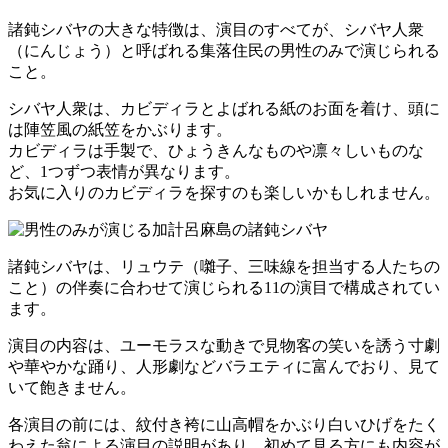
諸鈍シバヤの大きな特徴は、演目のすべてが、シバヤ人衆
（にんじょう）と呼ばれる集落住民の男性のみで演じられる
こと。
シバヤ人衆は、カビディラとよばれる紙のお面を着け、頭に
は陣笠風の紙笠をかぶります。
カビディラは手製で、ひょうきんなものや凛々しいものな
ど、1つずつ表情が異なります。
お気に入りのカビディラを探すのも楽しいかもしれません。
諸鈍シバヤは、リュウテ（囃子、三味線を担当する人たちの
こと）の伴奏に合わせて演じられる11の演目で構成されてい
ます。
演目の内容は、ユーモラスな動きで見物客の笑いを誘う寸劇
や華やかな踊り、人形劇などバラエティに富んでおり、見て
いて飽きません。
各演目の前には、紋付き袴に山高帽をかぶり白いひげをたく
わえた翁による演目の説明があり、初めて見る方にも内容が