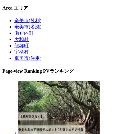
Area
エリア
奄美市(笠利)
奄美市(名瀬)
瀬戸内町
大和村
龍郷町
宇検村
奄美市(住用)
Page-view Ranking
PVランキング