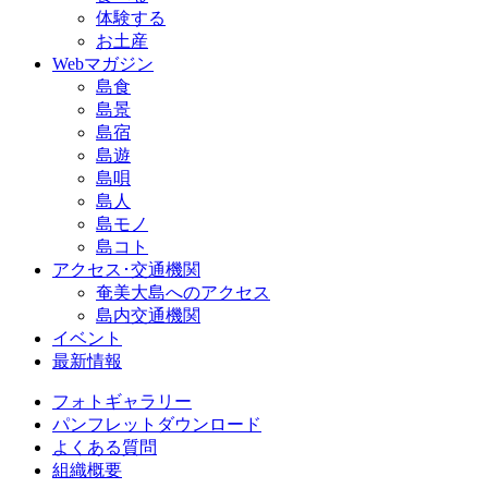
体験する
お土産
Webマガジン
島食
島景
島宿
島遊
島唄
島人
島モノ
島コト
アクセス･交通機関
奄美大島へのアクセス
島内交通機関
イベント
最新情報
フォトギャラリー
パンフレットダウンロード
よくある質問
組織概要