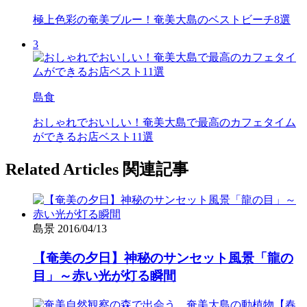
極上色彩の奄美ブルー！奄美大島のベストビーチ8選
3
島食
おしゃれでおいしい！奄美大島で最高のカフェタイム
ができるお店ベスト11選
Related Articles
関連記事
島景
2016/04/13
【奄美の夕日】神秘のサンセット風景「龍の
目」～赤い光が灯る瞬間