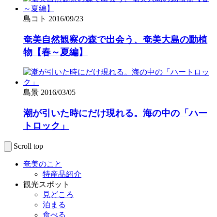
島コト
2016/09/23
奄美自然観察の森で出会う、奄美大島の動植
物【春～夏編】
島景
2016/03/05
潮が引いた時にだけ現れる。海の中の「ハー
トロック」
Scroll top
奄美のこと
特産品紹介
観光スポット
見どころ
泊まる
食べる