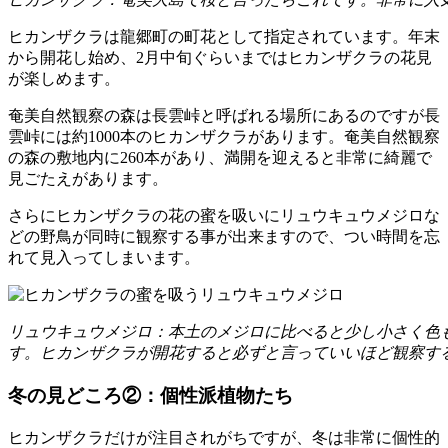
ヒカンザクラは龍郷町の町花として指定されています。年末
から開花し始め、2月中旬ぐらいまではヒカンザクラの花見
が楽しめます。
奄美自然観察の森は長雲峠と呼ばれる場所にあるのですが長
雲峠には約1000本のヒカンザクラがあります。奄美自然観察
の森の敷地内に260本があり、満開を迎えると非常に綺麗で
見ごたえがあります。
さらにヒカンザクラの花の蜜を吸いにリュウキュウメジロな
どの野鳥が同時に観察する事が出来ますので、つい時間を忘
れて見入ってしまいます。
リュウキュウメジロ：本土のメジロに比べると少し小さく色
す。ヒカンザクラが開花すると必ずと言っていいほど観察す
冬の見どころ②：個性派植物たち
ヒカンザクラだけが注目されがちですが、冬は非常に個性的