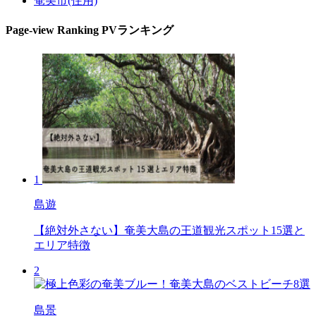
奄美市(住用)
Page-view Ranking
PVランキング
1
島遊
【絶対外さない】奄美大島の王道観光スポット15選と
エリア特徴
2
島景