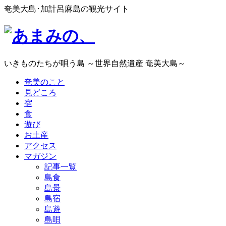
奄美大島･加計呂麻島の観光サイト
いきものたちが唄う島 ～世界自然遺産 奄美大島～
奄美のこと
見どころ
宿
食
遊び
お土産
アクセス
マガジン
記事一覧
島食
島景
島宿
島遊
島唄