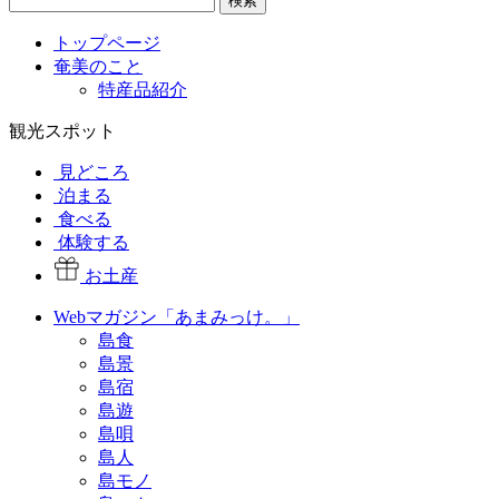
検索
トップページ
奄美のこと
特産品紹介
観光スポット
見どころ
泊まる
食べる
体験する
お土産
Webマガジン「あまみっけ。」
島食
島景
島宿
島遊
島唄
島人
島モノ