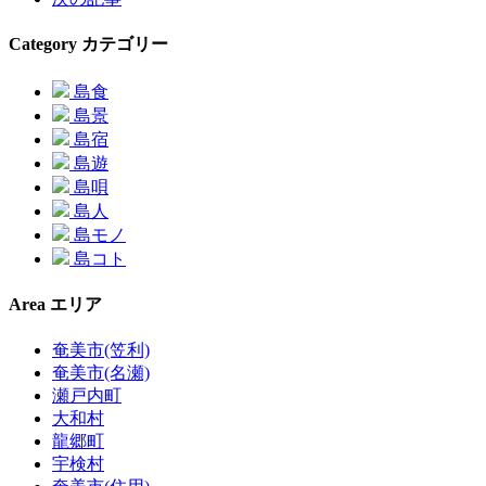
Category
カテゴリー
島食
島景
島宿
島遊
島唄
島人
島モノ
島コト
Area
エリア
奄美市(笠利)
奄美市(名瀬)
瀬戸内町
大和村
龍郷町
宇検村