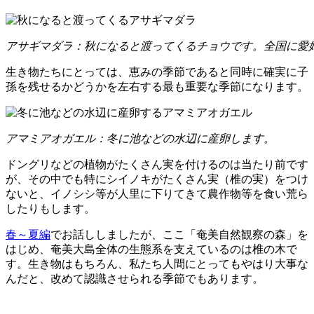
アサギマダラ：秋になると渡ってくるチョウです。全国に愛
生き物たちにとっては、恵みの季節であると同時に確実に子
孫を残せるかどうかを左右する最も重要な季節になります。
アマミアオガエル：冬に池などの水辺に産卵します。
ドングリなどの植物がたくさん実を付けるのは当たり前です
が、その中でも特にシイノキがたくさん実（椎の実）をつけ
ないと、イノシシ等が人里に下りてきて農作物等を食い荒ら
したりもします。
春～夏編
でお話ししましたが、ここ「奄美自然観察の森」を
はじめ、奄美大島全体の生態系を支えているのは椎の木で
す。生き物はもちろん、私たち人間にとってもやはり大事な
んだと、改めて認識させられる季節でもあります。