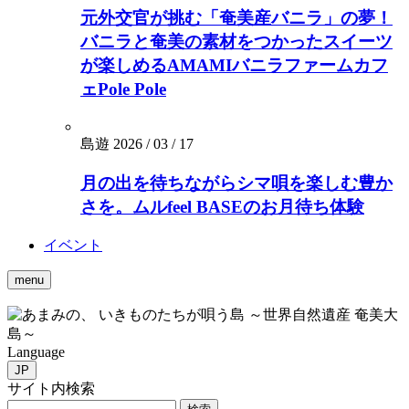
元外交官が挑む「奄美産バニラ」の夢！
バニラと奄美の素材をつかったスイーツ
が楽しめるAMAMIバニラファームカフ
ェPole Pole
島遊
2026 / 03 / 17
月の出を待ちながらシマ唄を楽しむ豊か
さを。ムルfeel BASEのお月待ち体験
イベント
menu
いきものたちが唄う島 ～世界自然遺産 奄美大
島～
Language
JP
サイト内検索