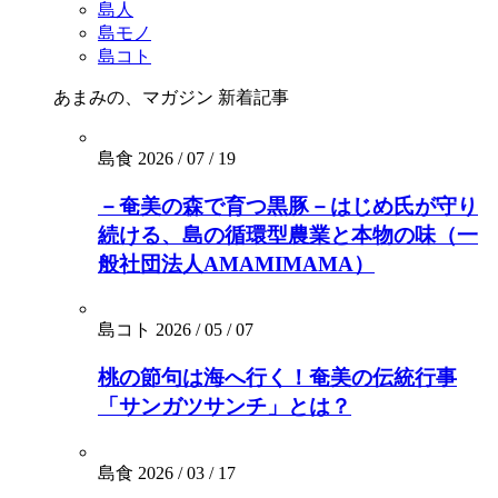
島人
島モノ
島コト
あまみの、マガジン
新着記事
島食
2026 / 07 / 19
－奄美の森で育つ黒豚－はじめ氏が守り
続ける、島の循環型農業と本物の味（一
般社団法人AMAMIMAMA）
島コト
2026 / 05 / 07
桃の節句は海へ行く！奄美の伝統行事
「サンガツサンチ」とは？
島食
2026 / 03 / 17