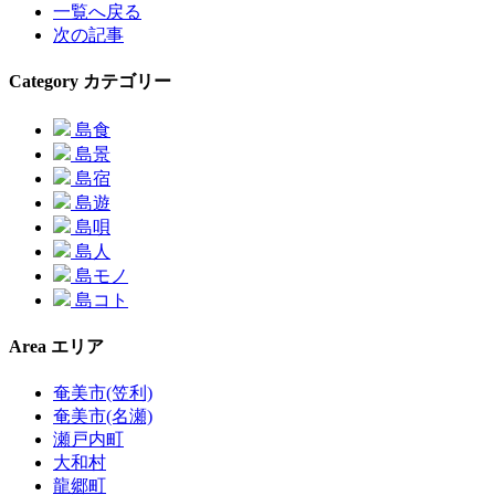
一覧へ戻る
次の記事
Category
カテゴリー
島食
島景
島宿
島遊
島唄
島人
島モノ
島コト
Area
エリア
奄美市(笠利)
奄美市(名瀬)
瀬戸内町
大和村
龍郷町