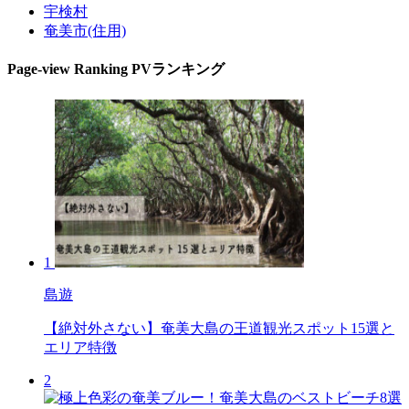
宇検村
奄美市(住用)
Page-view Ranking
PVランキング
1
島遊
【絶対外さない】奄美大島の王道観光スポット15選と
エリア特徴
2