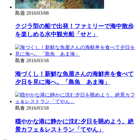
島遊
2016/03/08
クジラ型の船で出発！ファミリーで海中散歩
を楽しめる水中観光船「せと」
島食
2016/03/18
海づくし！新鮮な魚屋さんの海鮮丼を食べて
夕日を見に海へ。「島魚 あま海」
島食
2016/03/18
穏やかな港に静かに沈む夕日を眺めよう。絶
景カフェ＆レストラン「てやん」