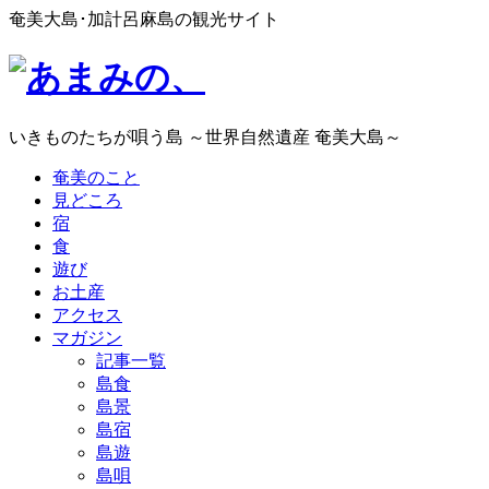
奄美大島･加計呂麻島の観光サイト
いきものたちが唄う島 ～世界自然遺産 奄美大島～
奄美のこと
見どころ
宿
食
遊び
お土産
アクセス
マガジン
記事一覧
島食
島景
島宿
島遊
島唄