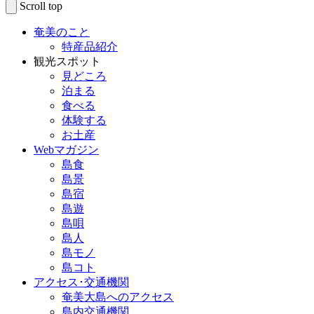
Scroll top
奄美のこと
特産品紹介
観光スポット
見どころ
泊まる
食べる
体験する
お土産
Webマガジン
島食
島景
島宿
島遊
島唄
島人
島モノ
島コト
アクセス･交通機関
奄美大島へのアクセス
島内交通機関