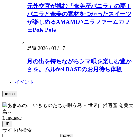
元外交官が挑む「奄美産バニラ」の夢！
バニラと奄美の素材をつかったスイーツ
が楽しめるAMAMIバニラファームカフ
ェPole Pole
島遊
2026 / 03 / 17
月の出を待ちながらシマ唄を楽しむ豊か
さを。ムルfeel BASEのお月待ち体験
イベント
menu
いきものたちが唄う島 ～世界自然遺産 奄美大
島～
Language
JP
サイト内検索