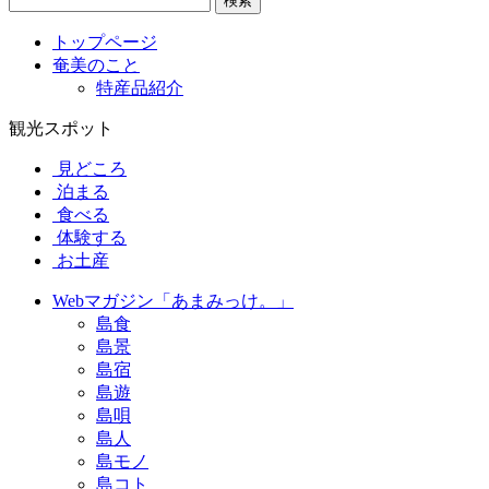
検索
トップページ
奄美のこと
特産品紹介
観光スポット
見どころ
泊まる
食べる
体験する
お土産
Webマガジン「あまみっけ。」
島食
島景
島宿
島遊
島唄
島人
島モノ
島コト