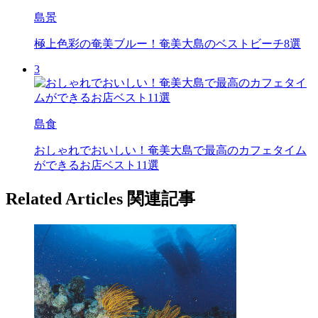
島景
極上色彩の奄美ブルー！奄美大島のベストビーチ8選
3
島食
おしゃれでおいしい！奄美大島で最高のカフェタイム
ができるお店ベスト11選
Related Articles
関連記事