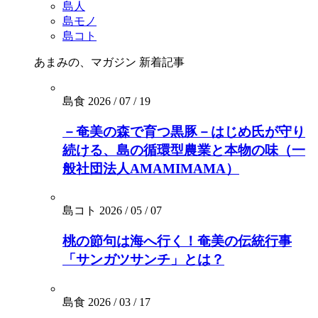
島人
島モノ
島コト
あまみの、マガジン
新着記事
島食
2026 / 07 / 19
－奄美の森で育つ黒豚－はじめ氏が守り
続ける、島の循環型農業と本物の味（一
般社団法人AMAMIMAMA）
島コト
2026 / 05 / 07
桃の節句は海へ行く！奄美の伝統行事
「サンガツサンチ」とは？
島食
2026 / 03 / 17