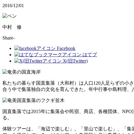
2016/12/01
中村 修
Share-
Facebook
はてブ
X(旧Twitter)
私たちの暮らす国直集落（大和村）は人口120人足らずの小
合う中で集落独自の文化を育んできた。年中行事や島料理、
国直集落では2015年に集落会や民宿、商店、各種団体、N
る。
体験ツアーは、「海辺で楽しむ」、「里山で楽しむ」、「集落