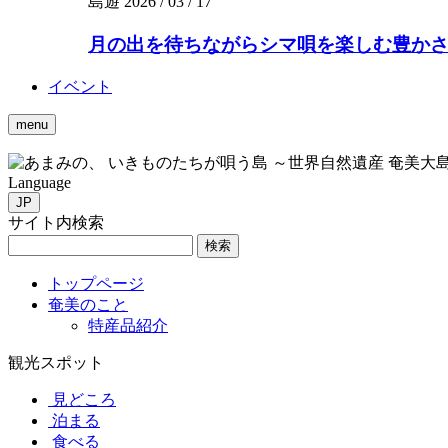
島遊
2026 / 03 / 17
月の出を待ちながらシマ唄を楽しむ豊かさを。
イベント
menu
いきものたちが唄う島 ～世界自然遺産 奄美大
Language
JP
サイト内検索
検索
トップページ
奄美のこと
特産品紹介
観光スポット
見どころ
泊まる
食べる