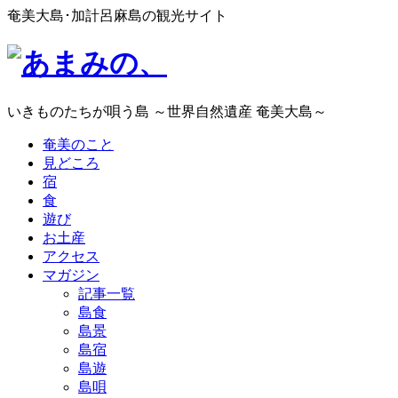
奄美大島･加計呂麻島の観光サイト
いきものたちが唄う島 ～世界自然遺産 奄美大島～
奄美のこと
見どころ
宿
食
遊び
お土産
アクセス
マガジン
記事一覧
島食
島景
島宿
島遊
島唄