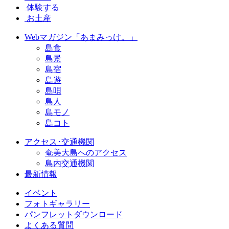
体験する
お土産
Webマガジン「あまみっけ。」
島食
島景
島宿
島遊
島唄
島人
島モノ
島コト
アクセス･交通機関
奄美大島へのアクセス
島内交通機関
最新情報
イベント
フォトギャラリー
パンフレットダウンロード
よくある質問