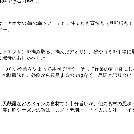
体験できる内容だ。
しは「アオサVS海の幸ツアー」だ。生まれも育ちも（旦那様も
アー。
ヒトエグサ）を摘み取る。摘んだアオサは、砂やゴミを丁寧に取
ヨ叔母のおしゃべりだ。
、つらい作業を決まって共同で行う。そして作業の間中常にし
ーの醍醐味だ。外側から観賞するのではなく、島民と語り合い
は天麩羅などのメインの食材でも十分旨いが、他の食材の風味
（笑）昨シーズンの敵は「カメノテ潮汁」「イカスミ汁」「イ