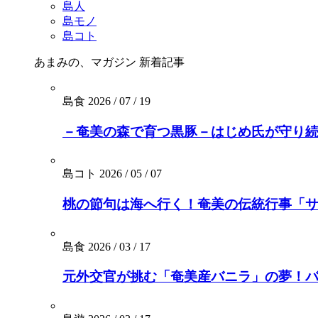
島人
島モノ
島コト
あまみの、マガジン
新着記事
島食
2026 / 07 / 19
－奄美の森で育つ黒豚－はじめ氏が守り続
島コト
2026 / 05 / 07
桃の節句は海へ行く！奄美の伝統行事「
島食
2026 / 03 / 17
元外交官が挑む「奄美産バニラ」の夢！バニ