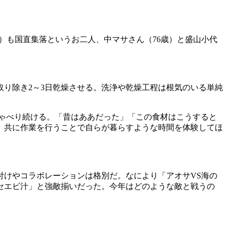
！）も国直集落というお二人、中マサさん（76歳）と盛山小代
り除き2～3日乾燥させる。洗浄や乾燥工程は根気のいる単純
ゃべり続ける。「昔はああだった」「この食材はこうすると
、共に作業を行うことで自らが暮らすような時間を体験してほ
付けやコラボレーションは格別だ。なにより「アオサVS海の
セエビ汁」と強敵揃いだった。今年はどのような敵と戦うの