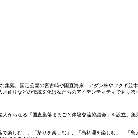
さな集落。国定公園の宮古崎や国直海岸、アダン林やフクギ並
八月踊りなどの伝統文化は私たちのアイデンティティであり誇
PO法人からなる「国直集落まるごと体験交流協議会」を設立。
で楽しむ」、「祭りを楽しむ」、「島料理を楽しむ」、「島人