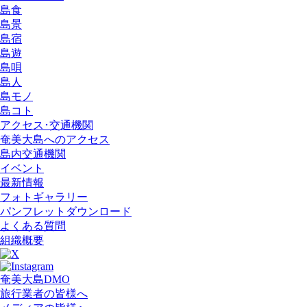
島食
島景
島宿
島遊
島唄
島人
島モノ
島コト
アクセス･交通機関
奄美大島へのアクセス
島内交通機関
イベント
最新情報
フォトギャラリー
パンフレットダウンロード
よくある質問
組織概要
奄美大島DMO
旅行業者の皆様へ