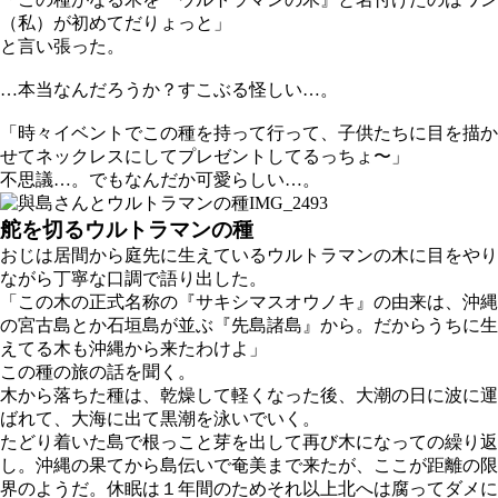
（私）が初めてだりょっと」
と言い張った。
…本当なんだろうか？すこぶる怪しい…。
「時々イベントでこの種を持って行って、子供たちに目を描か
せてネックレスにしてプレゼントしてるっちょ〜」
不思議…。でもなんだか可愛らしい…。
舵を切るウルトラマンの種
おじは居間から庭先に生えているウルトラマンの木に目をやり
ながら丁寧な口調で語り出した。
「この木の正式名称の『サキシマスオウノキ』の由来は、沖縄
の宮古島とか石垣島が並ぶ『先島諸島』から。だからうちに生
えてる木も沖縄から来たわけよ」
この種の旅の話を聞く。
木から落ちた種は、乾燥して軽くなった後、大潮の日に波に運
ばれて、大海に出て黒潮を泳いでいく。
たどり着いた島で根っこと芽を出して再び木になっての繰り返
し。沖縄の果てから島伝いで奄美まで来たが、ここが距離の限
界のようだ。休眠は１年間のためそれ以上北へは腐ってダメに