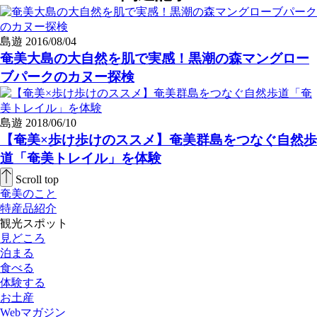
島遊
2016/08/04
奄美大島の大自然を肌で実感！黒潮の森マングロー
ブパークのカヌー探検
島遊
2018/06/10
【奄美×歩け歩けのススメ】奄美群島をつなぐ自然歩
道「奄美トレイル」を体験
Scroll top
奄美のこと
特産品紹介
観光スポット
見どころ
泊まる
食べる
体験する
お土産
Webマガジン