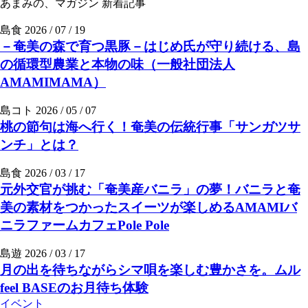
あまみの、マガジン
新着記事
島食
2026 / 07 / 19
－奄美の森で育つ黒豚－はじめ氏が守り続ける、島
の循環型農業と本物の味（一般社団法人
AMAMIMAMA）
島コト
2026 / 05 / 07
桃の節句は海へ行く！奄美の伝統行事「サンガツサ
ンチ」とは？
島食
2026 / 03 / 17
元外交官が挑む「奄美産バニラ」の夢！バニラと奄
美の素材をつかったスイーツが楽しめるAMAMIバ
ニラファームカフェPole Pole
島遊
2026 / 03 / 17
月の出を待ちながらシマ唄を楽しむ豊かさを。ムル
feel BASEのお月待ち体験
イベント