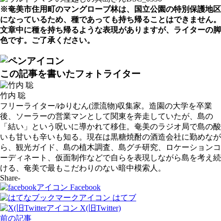
※奄美市住用町のマングローブ林は、国立公園の特別保護地区
になっているため、種であっても持ち帰ることはできません。
文章中に種を持ち帰るような表現がありますが、ライターの脚
色です。ご了承ください。
この記事を書いたフォトライター
竹内 聡
フリーライター/ゆりむん(漂流物)収集家。造園の大学を卒業
後、ソーラーの営業マンとして関東を奔走していたが、島の
「結い」という呪いに導かれて移住。奄美のラジオ局で島の酸
いも甘いも辛いも知る。現在は黒糖焼酎の酒造会社に勤めなが
ら、観光ガイド、島の植木調査、島グチ研究、ロケーションコ
ーディネート、仮面制作などで自らを表現しながら島を考え続
ける、奄美で最もこだわりのない暗中模索人。
Share-
Facebook
はてブ
X(旧Twitter)
前の記事