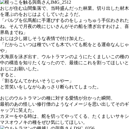
おじが住む山間集落で、当時盛んだった林業。切り出した材木
を運ぶのをおじはよくしていたようだ。
「パルプを伝馬船に手運びするのをしょっちゅう手伝わされた
ね。そんで月夜の晩にじいさんがその船を漕ぎ出すわけよ、喜
界島までね」
おじは少し嬉しそうな表情で付け加えた。
「だからこいつは種でいても木でいても舵をとる運命なんじゃ
や」
大海原を泳ぎ出す、ウルトラマンのようにたくましいこの種の
中の構造を知りたくなったので、最後にこれを割ってほしいと
おじにお願いした。
すると、
「割るなんてかわいそうじゃやー」
と苦笑いをしながらあっさり断られてしまった。
おじのウルトラマンの種に対する愛情が分かった瞬間、
最初のあの怪しい修行僧のようなイメージを思い出してそのギ
ャップに笑えた。
カヌーをやる時は、舵を切ってやってくる、たくましいサキシ
マスオウノキの種をぜひ気にしてほしい。