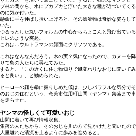
ブ林の間から、水にプカプカと浮いた大きな種が近づいてくる
のに気が付いた。
懸命に手を伸ばし拾い上げると、その漂流物は奇妙な姿をして
いた。
つるっとした丸いフォルムの中心からちょこんと飛び出ている
ヒレのような突起。
これは…ウルトラマンの顔面にクリソツである。
これはなんなんだろう。木の実？気になったので、カヌーを降
りて島の人たちに尋ねてみた。
すると、「この近くに住む物知りで風変わりなおじに聞いてみ
ると良い」、と勧められた。
ヒーローの顔を拳に握りしめた僕は、少しパワフルな気分でそ
のおじの住むという、奄美市住用町山間（ヤンマ）集落まで車
を走らせた。
ヤンマの怪しくて可愛いおじ
山間に着いて再び情報収集。
集落の人たちから、そのおじを川の方で見かけたと聞いたので
人里離れた清流を上るように歩みを進めると。