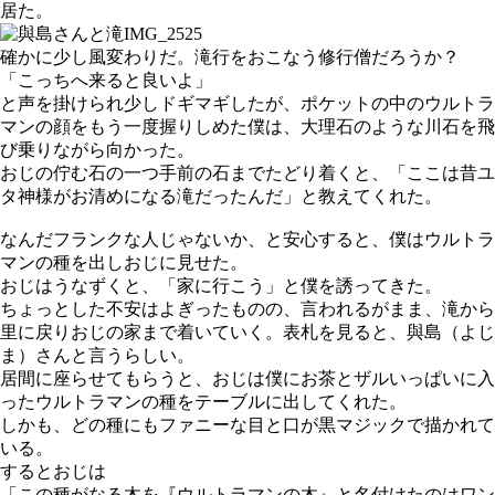
居た。
確かに少し風変わりだ。滝行をおこなう修行僧だろうか？
「こっちへ来ると良いよ」
と声を掛けられ少しドギマギしたが、ポケットの中のウルトラ
マンの顔をもう一度握りしめた僕は、大理石のような川石を飛
び乗りながら向かった。
おじの佇む石の一つ手前の石までたどり着くと、「ここは昔ユ
タ神様がお清めになる滝だったんだ」と教えてくれた。
なんだフランクな人じゃないか、と安心すると、僕はウルトラ
マンの種を出しおじに見せた。
おじはうなずくと、「家に行こう」と僕を誘ってきた。
ちょっとした不安はよぎったものの、言われるがまま、滝から
里に戻りおじの家まで着いていく。表札を見ると、與島（よじ
ま）さんと言うらしい。
居間に座らせてもらうと、おじは僕にお茶とザルいっぱいに入
ったウルトラマンの種をテーブルに出してくれた。
しかも、どの種にもファニーな目と口が黒マジックで描かれて
いる。
するとおじは
「この種がなる木を『ウルトラマンの木』と名付けたのはワン