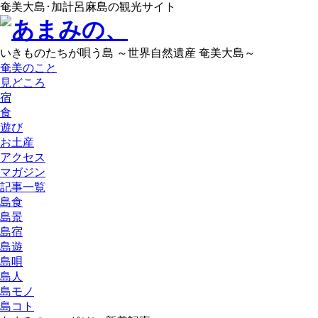
奄美大島･加計呂麻島の観光サイト
いきものたちが唄う島 ～世界自然遺産 奄美大島～
奄美のこと
見どころ
宿
食
遊び
お土産
アクセス
マガジン
記事一覧
島食
島景
島宿
島遊
島唄
島人
島モノ
島コト