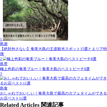
1
島遊
【絶対外さない】奄美大島の王道観光スポット15選とエリア特
徴
2
島景
極上色彩の奄美ブルー！奄美大島のベストビーチ8選
3
島食
おしゃれでおいしい！奄美大島で最高のカフェタイムができる
お店ベスト11選
Related Articles
関連記事