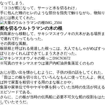
なってしまう。
「ココが舵になって、サーッと水を切るわけ」
手に包んだ種のヒレのような部分を指先で触りながら、物知り
おじは教えてくれた。
舵を切るウルトラマンの木の根
與島家から移動して、サキシマスオウノキの大木がある場所ま
で連れて行ってもらった。
その異様な風貌。
板状根と呼ばれる発達した根っこは、大人でもしゃがめばすっ
ぽりとかくれんぼできてしまう大きさだった。
※写真のサキシマスオウは瀬戸内町油井集落近くのもの
おじが思い出を懐かしむように、子供の頃の話をしてくれた。
「昔はこの板を切り出していろんなもんに使ってたんよ、例え
ば外で家畜を粗切りする用のまな板とかや」
集落や家単位で牛やヤギや豚を飼っていた当時の生活が伺える
エピソードである。
さらに、この板が当時の伝馬船に必要不可欠な舵の役割をはた
していたそうだ。