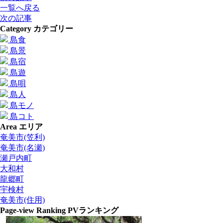
一覧へ戻る
次の記事
Category
カテゴリー
島食
島景
島宿
島遊
島唄
島人
島モノ
島コト
Area
エリア
奄美市(笠利)
奄美市(名瀬)
瀬戸内町
大和村
龍郷町
宇検村
奄美市(住用)
Page-view Ranking
PVランキング