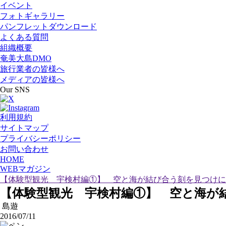
イベント
フォトギャラリー
パンフレットダウンロード
よくある質問
組織概要
奄美大島DMO
旅行業者の皆様へ
メディアの皆様へ
Our SNS
利用規約
サイトマップ
プライバシーポリシー
お問い合わせ
HOME
WEBマガジン
【体験型観光 宇検村編①】 空と海が結び合う刻を見つけに
【体験型観光 宇検村編①】 空と海が
島遊
2016/07/11