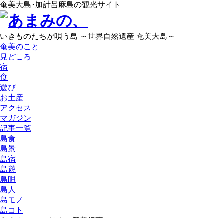
奄美大島･加計呂麻島の観光サイト
いきものたちが唄う島 ～世界自然遺産 奄美大島～
奄美のこと
見どころ
宿
食
遊び
お土産
アクセス
マガジン
記事一覧
島食
島景
島宿
島遊
島唄
島人
島モノ
島コト