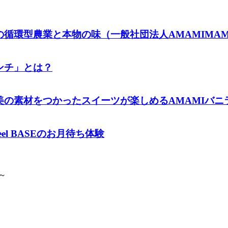
循環型農業と本物の味（一般社団法人AMAMIMA
ンチ」とは？
材をつかったスイーツが楽しめるAMAMIバニラファー
l BASEのお月待ち体験
～