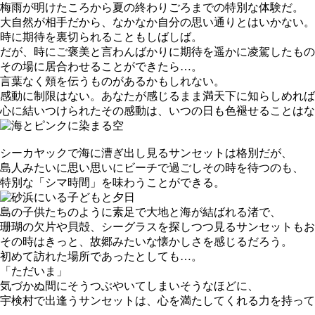
梅雨が明けたころから夏の終わりごろまでの特別な体験だ。
大自然が相手だから、なかなか自分の思い通りとはいかない。
時に期待を裏切られることもしばしば。
だが、時にご褒美と言わんばかりに期待を遥かに凌駕したもの
その場に居合わせることができたら…。
言葉なく頬を伝うものがあるかもしれない。
感動に制限はない。あなたが感じるまま満天下に知らしめれば
心に結いつけられたその感動は、いつの日も色褪せることはな
シーカヤックで海に漕ぎ出し見るサンセットは格別だが、
島人みたいに思い思いにビーチで過ごしその時を待つのも、
特別な「シマ時間」を味わうことができる。
島の子供たちのように素足で大地と海が結ばれる渚で、
珊瑚の欠片や貝殻、シーグラスを探しつつ見るサンセットもお
その時はきっと、故郷みたいな懐かしさを感じるだろう。
初めて訪れた場所であったとしても…。
「ただいま」
気づかぬ間にそうつぶやいてしまいそうなほどに、
宇検村で出逢うサンセットは、心を満たしてくれる力を持って