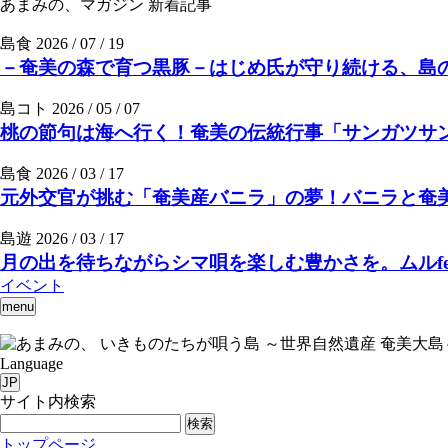
あまみの、マガジン
新着記事
島食
2026 / 07 / 19
－奄美の森で育つ黒豚－はじめ氏が守り続ける、島の
島コト
2026 / 05 / 07
桃の節句は海へ行く！奄美の伝統行事「サンガツサ
島食
2026 / 03 / 17
元外交官が挑む「奄美産バニラ」の夢！バニラと奄美の素
島遊
2026 / 03 / 17
月の出を待ちながらシマ唄を楽しむ豊かさを。ムルfee
イベント
menu
いきものたちが唄う島 ～世界自然遺産 奄美大島
Language
JP
サイト内検索
検索
トップページ