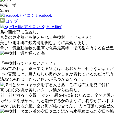
松枝 孝一
Share-
Facebook
はてブ
X(旧Twitter)
島の西南部に位置し、
奄美の奥座敷とも例えられる宇検村（うけんそん）。
美しい珊瑚礁の焼内湾を囲むように集落があり、
希少・貴重動植物の宝庫で奄美最高峰・湯湾岳を有する自然豊
「宇検村ってどんなところ？」
尋ねてみれば、返ってくる答えは、おおかた「何もないよ」だ
その言葉には、島人らしい奥ゆかしさが表れているのだと思う
訪ねてみれば、きっと何かが見つかるだろう。
さあ、この地の宝を見つけに、
真っ白な砂浜が美しいタエン浜から出発だ。
刻一刻と移ろう夕景。 その一瞬を心に刻むために、全てと繋
カヤックを浮かべ、海と融合するかのように、穏やかにパドリ
やがて訪れる夕凪、空と海が結び合う刻。 人は荘厳な大自然
タエン浜から水平線に沈む夕日を眺