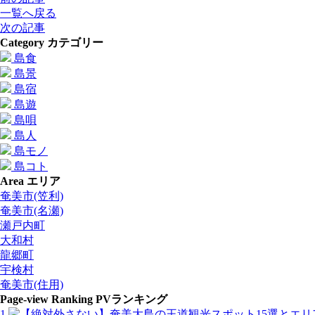
一覧へ戻る
次の記事
Category
カテゴリー
島食
島景
島宿
島遊
島唄
島人
島モノ
島コト
Area
エリア
奄美市(笠利)
奄美市(名瀬)
瀬戸内町
大和村
龍郷町
宇検村
奄美市(住用)
Page-view Ranking
PVランキング
1