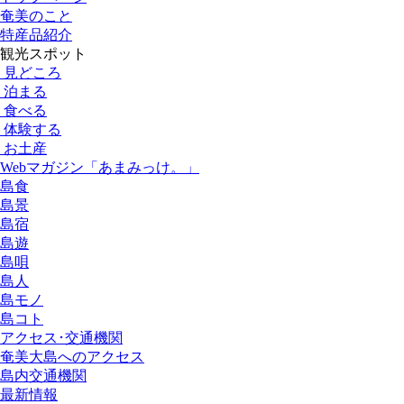
奄美のこと
特産品紹介
観光スポット
見どころ
泊まる
食べる
体験する
お土産
Webマガジン「あまみっけ。」
島食
島景
島宿
島遊
島唄
島人
島モノ
島コト
アクセス･交通機関
奄美大島へのアクセス
島内交通機関
最新情報