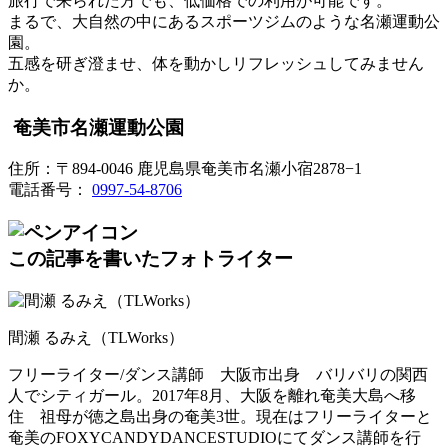
旅行で来られた方でも、低価格での利用が可能です。
まるで、大自然の中にあるスポーツジムのような名瀬運動公
園。
五感を研ぎ澄ませ、体を動かしリフレッシュしてみません
か。
奄美市名瀬運動公園
住所：〒894-0046 鹿児島県奄美市名瀬小宿2878−1
電話番号：
0997-54-8706
この記事を書いたフォトライター
間瀬 るみえ（TLWorks）
フリーライター/ダンス講師 大阪市出身 バリバリの関西
人でシティガール。2017年8月、
大阪を離れ奄美大島へ移
住 祖母が徳之島出身の奄美3世。
現在はフリーライターと
奄美のFOXYCANDYDANCEST
UDIOにてダンス講師を行