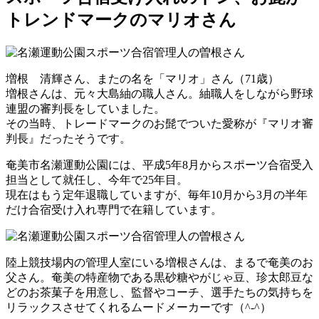
トレンドマークのマリオさん
増根 清輝さん、またの名を「マリオ」さん（71歳）
増根さんは、元々大島紬の職人さん。
紬職人をしながら野球
連盟の審判長をしていました。
その当時、トレードマークのお髭でついた愛称が『マリオ審
判長』だったそうです。
奄美市名瀬運動公園には、平成5年8月からスポーツ合宿受入
担当として就任し、
今年で25年目。
現在はもう定年退職していますが、
毎年10月から3月の半年
だけ合宿受け入れ専門で在籍しています。
陸上競技場内の管理人室にいる増根さんは、まるで奄美のお
父さん。
奄美の特産物である黒砂糖やがじゃ豆、珍太郎豆な
どのお茶菓子を用意し、
監督やコーチ、選手たちの気持ちを
リラックスさせてくれるムードメーカーです（^-^）