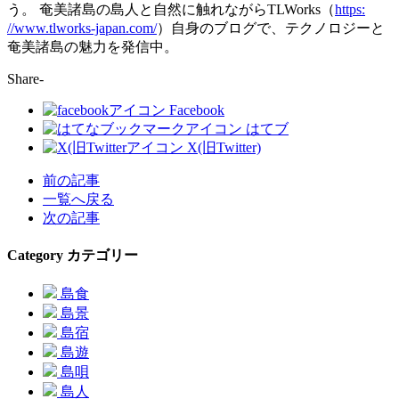
う。 奄美諸島の島人と自然に触れながらTLWorks（
https:
//www.tlworks-japan.com/
）
自身のブログで、テクノロジーと
奄美諸島の魅力を発信中。
Share-
Facebook
はてブ
X(旧Twitter)
前の記事
一覧へ戻る
次の記事
Category
カテゴリー
島食
島景
島宿
島遊
島唄
島人