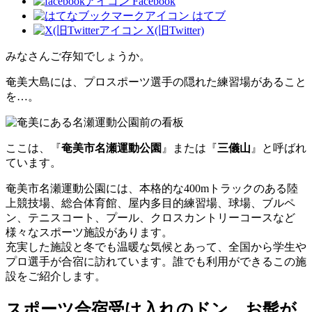
Facebook
はてブ
X(旧Twitter)
みなさんご存知でしょうか。
奄美大島には、プロスポーツ選手の隠れた練習場があること
を…。
ここは、『
奄美市名瀬運動公園
』または『
三儀山
』と呼ばれ
ています。
奄美市名瀬運動公園には、
本格的な400mトラックのある陸
上競技場、総合体育館、屋内多目的練習場、
球場、ブルペ
ン、テニスコート、プール、クロスカントリーコースなど
様々なスポーツ施設があります。
充実した施設と冬でも温暖な気候とあって、全国から学生や
プロ選手が合宿に訪れています。誰でも利用ができるこの施
設をご紹介します。
スポーツ合宿受け入れのドン、お髭が