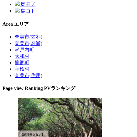
島モノ
島コト
Area
エリア
奄美市(笠利)
奄美市(名瀬)
瀬戸内町
大和村
龍郷町
宇検村
奄美市(住用)
Page-view Ranking
PVランキング