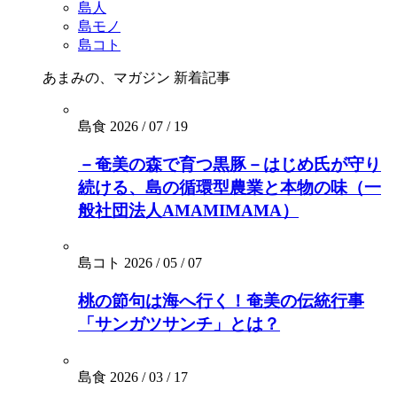
島人
島モノ
島コト
あまみの、マガジン
新着記事
島食
2026 / 07 / 19
－奄美の森で育つ黒豚－はじめ氏が守り
続ける、島の循環型農業と本物の味（一
般社団法人AMAMIMAMA）
島コト
2026 / 05 / 07
桃の節句は海へ行く！奄美の伝統行事
「サンガツサンチ」とは？
島食
2026 / 03 / 17