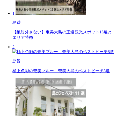
1
島遊
【絶対外さない】奄美大島の王道観光スポット15選と
エリア特徴
2
島景
極上色彩の奄美ブルー！奄美大島のベストビーチ8選