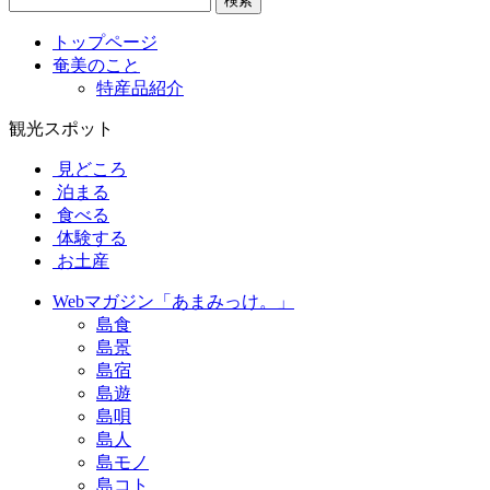
検索
トップページ
奄美のこと
特産品紹介
観光スポット
見どころ
泊まる
食べる
体験する
お土産
Webマガジン「あまみっけ。」
島食
島景
島宿
島遊
島唄
島人
島モノ
島コト