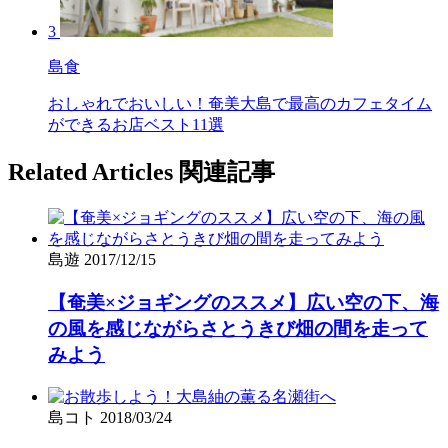
3
島食
おしゃれでおいしい！奄美大島で最高のカフェタイム
ができるお店ベスト11選
Related Articles
関連記事
島遊
2017/12/15
【奄美×ジョギングのススメ】広い空の下、海
の風を感じながらさとうきび畑の間を走って
みよう
島コト
2018/03/24