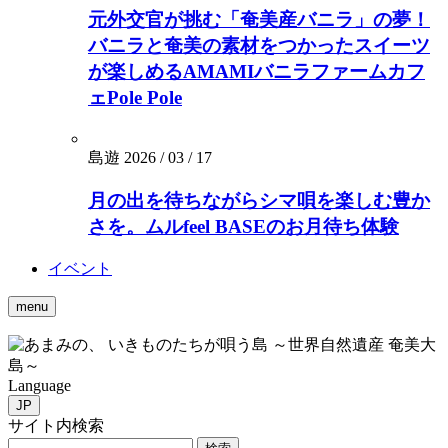
元外交官が挑む「奄美産バニラ」の夢！
バニラと奄美の素材をつかったスイーツ
が楽しめるAMAMIバニラファームカフ
ェPole Pole
島遊
2026 / 03 / 17
月の出を待ちながらシマ唄を楽しむ豊か
さを。ムルfeel BASEのお月待ち体験
イベント
menu
いきものたちが唄う島 ～世界自然遺産 奄美大
島～
Language
JP
サイト内検索