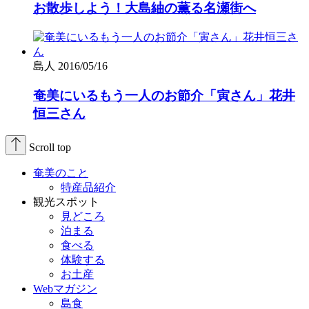
お散歩しよう！大島紬の薫る名瀬街へ
島人
2016/05/16
奄美にいるもう一人のお節介「寅さん」花井
恒三さん
Scroll top
奄美のこと
特産品紹介
観光スポット
見どころ
泊まる
食べる
体験する
お土産
Webマガジン
島食