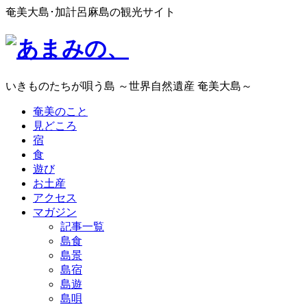
奄美大島･加計呂麻島の観光サイト
いきものたちが唄う島 ～世界自然遺産 奄美大島～
奄美のこと
見どころ
宿
食
遊び
お土産
アクセス
マガジン
記事一覧
島食
島景
島宿
島遊
島唄