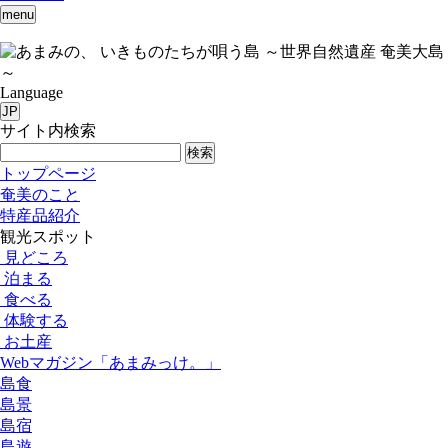
menu
いきものたちが唄う島 ～世界自然遺産 奄美大島
～
Language
JP
サイト内検索
検索
トップページ
奄美のこと
特産品紹介
観光スポット
見どころ
泊まる
食べる
体験する
お土産
Webマガジン「あまみっけ。」
島食
島景
島宿
島遊