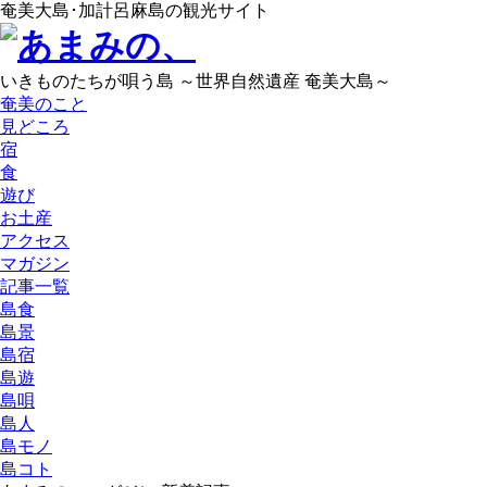
奄美大島･加計呂麻島の観光サイト
いきものたちが唄う島 ～世界自然遺産 奄美大島～
奄美のこと
見どころ
宿
食
遊び
お土産
アクセス
マガジン
記事一覧
島食
島景
島宿
島遊
島唄
島人
島モノ
島コト