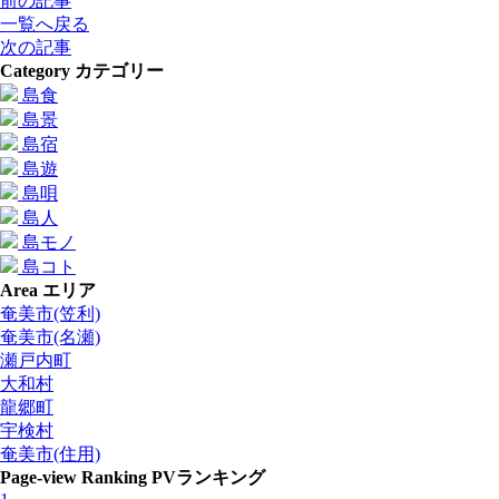
前の記事
一覧へ戻る
次の記事
Category
カテゴリー
島食
島景
島宿
島遊
島唄
島人
島モノ
島コト
Area
エリア
奄美市(笠利)
奄美市(名瀬)
瀬戸内町
大和村
龍郷町
宇検村
奄美市(住用)
Page-view Ranking
PVランキング