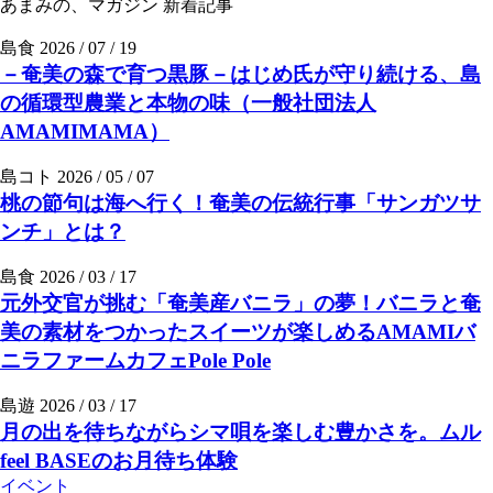
あまみの、マガジン
新着記事
島食
2026 / 07 / 19
－奄美の森で育つ黒豚－はじめ氏が守り続ける、島
の循環型農業と本物の味（一般社団法人
AMAMIMAMA）
島コト
2026 / 05 / 07
桃の節句は海へ行く！奄美の伝統行事「サンガツサ
ンチ」とは？
島食
2026 / 03 / 17
元外交官が挑む「奄美産バニラ」の夢！バニラと奄
美の素材をつかったスイーツが楽しめるAMAMIバ
ニラファームカフェPole Pole
島遊
2026 / 03 / 17
月の出を待ちながらシマ唄を楽しむ豊かさを。ムル
feel BASEのお月待ち体験
イベント