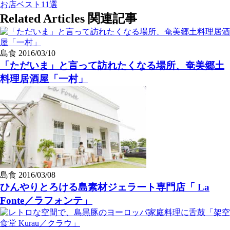
お店ベスト11選
Related Articles
関連記事
島食
2016/03/10
「ただいま」と言って訪れたくなる場所、奄美郷土
料理居酒屋「一村」
島食
2016/03/08
ひんやりとろける島素材ジェラート専門店「 La
Fonte／ラフォンテ」