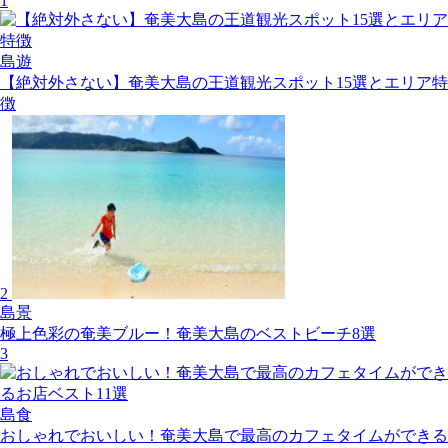
1
島遊
【絶対外さない】奄美大島の王道観光スポット15選とエリア特
徴
2
島景
極上色彩の奄美ブルー！奄美大島のベストビーチ8選
3
島食
おしゃれでおいしい！奄美大島で最高のカフェタイムができる