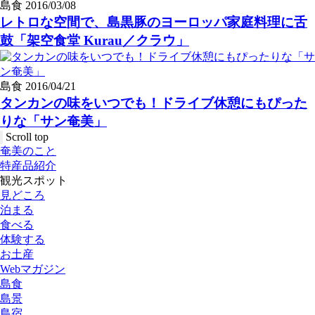
島食
2016/03/08
レトロな空間で、島黒豚のヨーロッパ家庭料理に舌
鼓「架空食堂 Kurau／クラウ」
島食
2016/04/21
タンカンの味をいつでも！ドライブ休憩にもぴった
りな「サン奄美」
Scroll top
奄美のこと
特産品紹介
観光スポット
見どころ
泊まる
食べる
体験する
お土産
Webマガジン
島食
島景
島宿