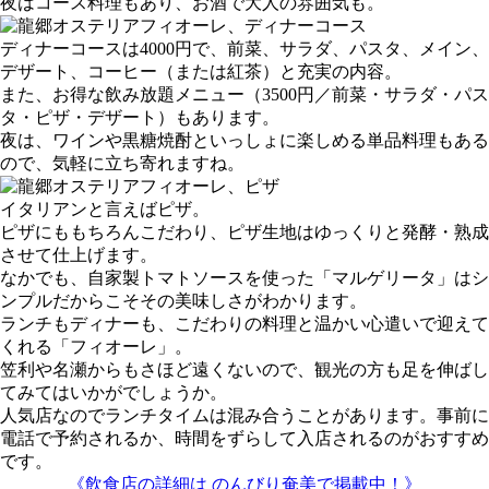
夜はコース料理もあり、お酒で大人の雰囲気も。
ディナーコースは4000円で、前菜、サラダ、パスタ、メイン、
デザート、コーヒー（または紅茶）と充実の内容。
また、お得な飲み放題メニュー（3500円／前菜・サラダ・パス
タ・ピザ・デザート）もあります。
夜は、ワインや黒糖焼酎といっしょに楽しめる単品料理もある
ので、気軽に立ち寄れますね。
イタリアンと言えばピザ。
ピザにももちろんこだわり、ピザ生地はゆっくりと発酵・熟成
させて仕上げます。
なかでも、自家製トマトソースを使った「マルゲリータ」はシ
ンプルだからこそその美味しさがわかります。
ランチもディナーも、こだわりの料理と温かい心遣いで迎えて
くれる「フィオーレ」。
笠利や名瀬からもさほど遠くないので、観光の方も足を伸ばし
てみてはいかがでしょうか。
人気店なのでランチタイムは混み合うことがあります。事前に
電話で予約されるか、時間をずらして入店されるのがおすすめ
です。
《飲食店の詳細は のんびり奄美で掲載中！》