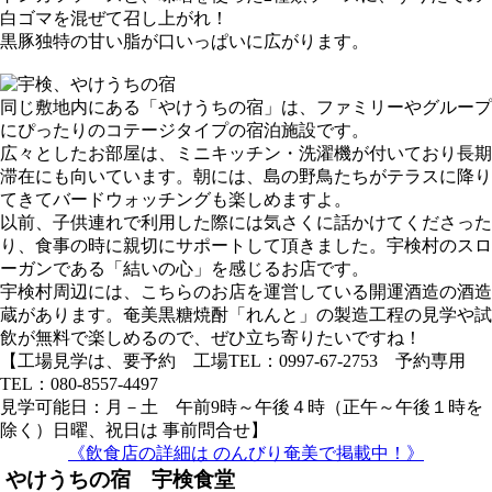
白ゴマを混ぜて召し上がれ！
黒豚独特の甘い脂が口いっぱいに広がります。
同じ敷地内にある「やけうちの宿」は、ファミリーやグループ
にぴったりのコテージタイプの宿泊施設です。
広々としたお部屋は、ミニキッチン・洗濯機が付いており長期
滞在にも向いています。朝には、島の野鳥たちがテラスに降り
てきてバードウォッチングも楽しめますよ。
以前、子供連れで利用した際には気さくに話かけてくださった
り、食事の時に親切にサポートして頂きました。宇検村のスロ
ーガンである「結いの心」を感じるお店です。
宇検村周辺には、こちらのお店を運営している開運酒造の酒造
蔵があります。奄美黒糖焼酎「れんと」の製造工程の見学や試
飲が無料で楽しめるので、ぜひ立ち寄りたいですね！
【工場見学は、要予約 工場TEL：0997-67-2753 予約専用
TEL：080-8557-4497
見学可能日：月－土 午前9時～午後４時（正午～午後１時を
除く）日曜、祝日は 事前問合せ】
《飲食店の詳細は のんびり奄美で掲載中！》
やけうちの宿 宇検食堂