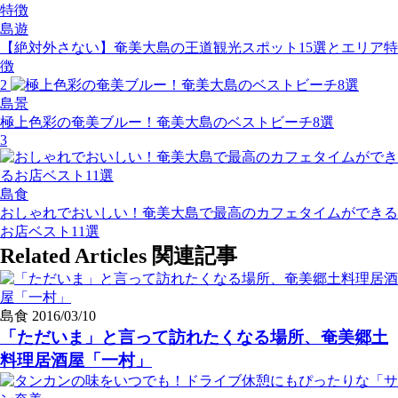
島遊
【絶対外さない】奄美大島の王道観光スポット15選とエリア特
徴
2
島景
極上色彩の奄美ブルー！奄美大島のベストビーチ8選
3
島食
おしゃれでおいしい！奄美大島で最高のカフェタイムができる
お店ベスト11選
Related Articles
関連記事
島食
2016/03/10
「ただいま」と言って訪れたくなる場所、奄美郷土
料理居酒屋「一村」