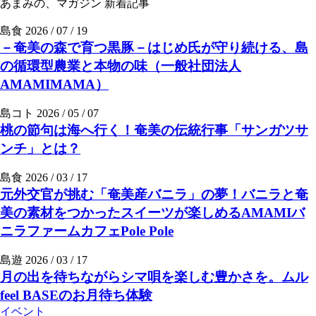
あまみの、マガジン
新着記事
島食
2026 / 07 / 19
－奄美の森で育つ黒豚－はじめ氏が守り続ける、島
の循環型農業と本物の味（一般社団法人
AMAMIMAMA）
島コト
2026 / 05 / 07
桃の節句は海へ行く！奄美の伝統行事「サンガツサ
ンチ」とは？
島食
2026 / 03 / 17
元外交官が挑む「奄美産バニラ」の夢！バニラと奄
美の素材をつかったスイーツが楽しめるAMAMIバ
ニラファームカフェPole Pole
島遊
2026 / 03 / 17
月の出を待ちながらシマ唄を楽しむ豊かさを。ムル
feel BASEのお月待ち体験
イベント