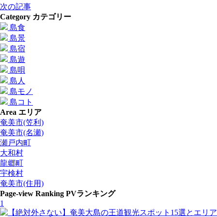
次の記事
Category
カテゴリー
島食
島景
島宿
島遊
島唄
島人
島モノ
島コト
Area
エリア
奄美市(笠利)
奄美市(名瀬)
瀬戸内町
大和村
龍郷町
宇検村
奄美市(住用)
Page-view Ranking
PVランキング
1