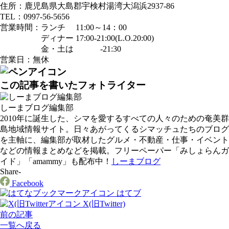
住所：鹿児島県大島郡宇検村湯湾大潟浜2937-86
TEL：0997-56-5656
営業時間：ランチ 11:00～14：00
ディナー 17:00-21:00(L.O.20:00)
金・土は -21:30
営業日：無休
この記事を書いたフォトライター
しーまブログ編集部
2010年に誕生した、シマを愛するすべての人々のための奄美群
島地域情報サイト。日々あがってくるシマッチュたちのブログ
を主軸に、編集部が取材したグルメ・不動産・仕事・イベント
などの情報まとめなどを掲載。フリーペーパー「みしょらんガ
イド」「amammy」も配布中！
しーまブログ
Share-
Facebook
はてブ
X(旧Twitter)
前の記事
一覧へ戻る