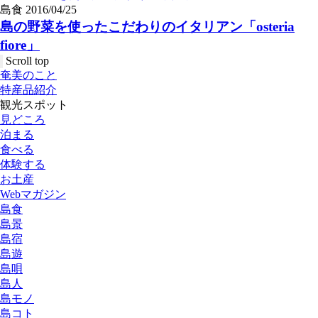
島食
2016/04/25
島の野菜を使ったこだわりのイタリアン「osteria
fiore」
Scroll top
奄美のこと
特産品紹介
観光スポット
見どころ
泊まる
食べる
体験する
お土産
Webマガジン
島食
島景
島宿
島遊
島唄
島人
島モノ
島コト