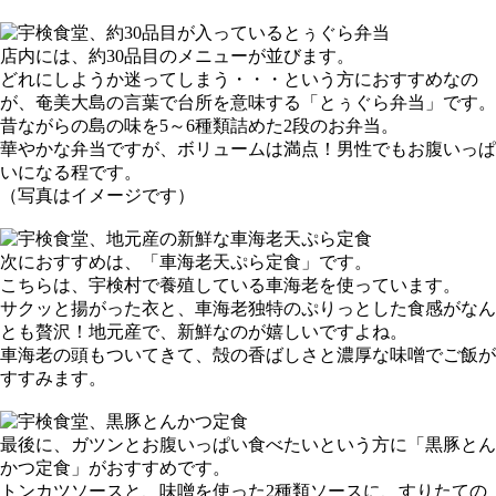
店内には、約30品目のメニューが並びます。
どれにしようか迷ってしまう・・・という方におすすめなの
が、奄美大島の言葉で台所を意味する「とぅぐら弁当」です。
昔ながらの島の味を5～6種類詰めた2段のお弁当。
華やかな弁当ですが、ボリュームは満点！男性でもお腹いっぱ
いになる程です。
（写真はイメージです）
次におすすめは、「車海老天ぷら定食」です。
こちらは、宇検村で養殖している車海老を使っています。
サクッと揚がった衣と、車海老独特のぷりっとした食感がなん
とも贅沢！地元産で、新鮮なのが嬉しいですよね。
車海老の頭もついてきて、殻の香ばしさと濃厚な味噌でご飯が
すすみます。
最後に、ガツンとお腹いっぱい食べたいという方に「黒豚とん
かつ定食」がおすすめです。
トンカツソースと、味噌を使った2種類ソースに、すりたての