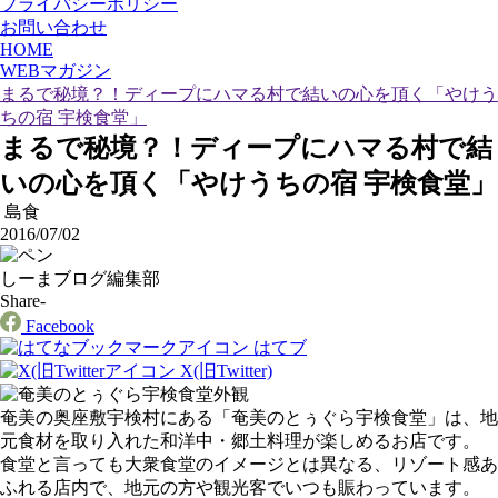
プライバシーポリシー
お問い合わせ
HOME
WEBマガジン
まるで秘境？！ディープにハマる村で結いの心を頂く「やけう
ちの宿 宇検食堂」
まるで秘境？！ディープにハマる村で結
いの心を頂く「やけうちの宿 宇検食堂」
島食
2016/07/02
しーまブログ編集部
Share-
Facebook
はてブ
X(旧Twitter)
奄美の奥座敷宇検村にある「奄美のとぅぐら宇検食堂」は、地
元食材を取り入れた和洋中・郷土料理が楽しめるお店です。
食堂と言っても大衆食堂のイメージとは異なる、リゾート感あ
ふれる店内で、地元の方や観光客でいつも賑わっています。