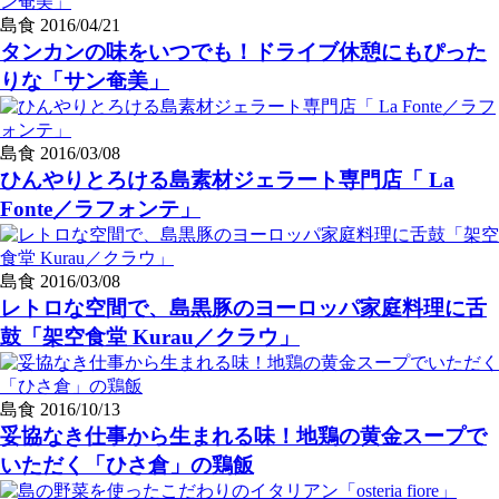
島食
2016/04/21
タンカンの味をいつでも！ドライブ休憩にもぴった
りな「サン奄美」
島食
2016/03/08
ひんやりとろける島素材ジェラート専門店「 La
Fonte／ラフォンテ」
島食
2016/03/08
レトロな空間で、島黒豚のヨーロッパ家庭料理に舌
鼓「架空食堂 Kurau／クラウ」
島食
2016/10/13
妥協なき仕事から生まれる味！地鶏の黄金スープで
いただく「ひさ倉」の鶏飯