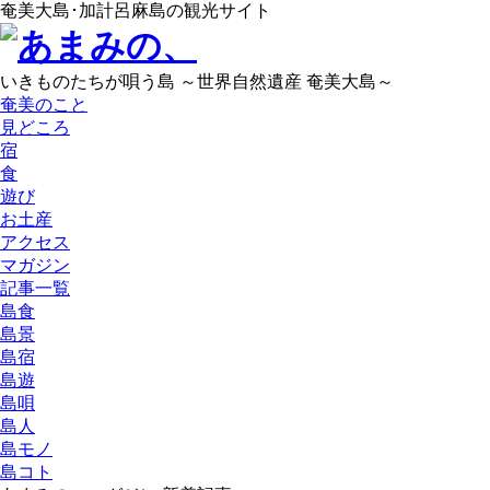
奄美大島･加計呂麻島の観光サイト
いきものたちが唄う島 ～世界自然遺産 奄美大島～
奄美のこと
見どころ
宿
食
遊び
お土産
アクセス
マガジン
記事一覧
島食
島景
島宿
島遊
島唄
島人
島モノ
島コト