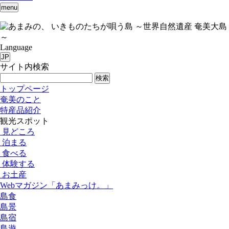
menu
いきものたちが唄う島 ～世界自然遺産 奄美大島
～
Language
JP
サイト内検索
検索
トップページ
奄美のこと
特産品紹介
観光スポット
見どころ
泊まる
食べる
体験する
お土産
Webマガジン「あまみっけ。」
島食
島景
島宿
島遊