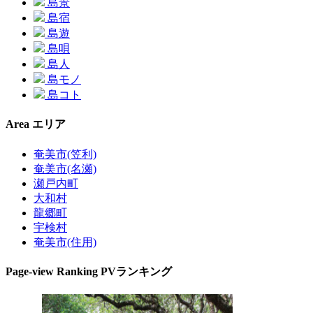
島景
島宿
島遊
島唄
島人
島モノ
島コト
Area
エリア
奄美市(笠利)
奄美市(名瀬)
瀬戸内町
大和村
龍郷町
宇検村
奄美市(住用)
Page-view Ranking
PVランキング