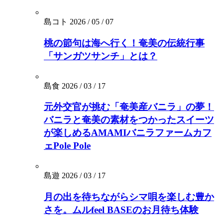
島コト
2026 / 05 / 07
桃の節句は海へ行く！奄美の伝統行事
「サンガツサンチ」とは？
島食
2026 / 03 / 17
元外交官が挑む「奄美産バニラ」の夢！
バニラと奄美の素材をつかったスイーツ
が楽しめるAMAMIバニラファームカフ
ェPole Pole
島遊
2026 / 03 / 17
月の出を待ちながらシマ唄を楽しむ豊か
さを。ムルfeel BASEのお月待ち体験