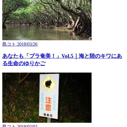
島コト
2018/03/26
あなたも「ブラ奄美！」Vol.5｜海と陸のキワにあ
る生命のゆりかご
島コト
2018/02/02