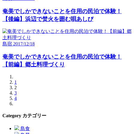
奄美でしかできないことを住用の民泊で体験！
【後編】浜辺で焚火を囲む唄あしび
島宿
2017/12/18
奄美でしかできないことを住用の民泊で体験！
【前編】郷土料理づくり
1
2
3
4
Category
カテゴリー
島食