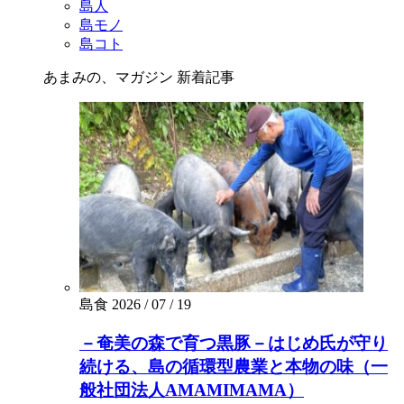
島人
島モノ
島コト
あまみの、マガジン
新着記事
島食
2026 / 07 / 19
－奄美の森で育つ黒豚－はじめ氏が守り
続ける、島の循環型農業と本物の味（一
般社団法人AMAMIMAMA）