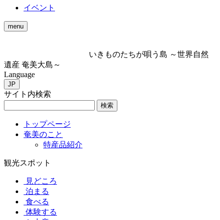
イベント
menu
いきものたちが唄う島 ～世界自然
遺産 奄美大島～
Language
JP
サイト内検索
検索
トップページ
奄美のこと
特産品紹介
観光スポット
見どころ
泊まる
食べる
体験する