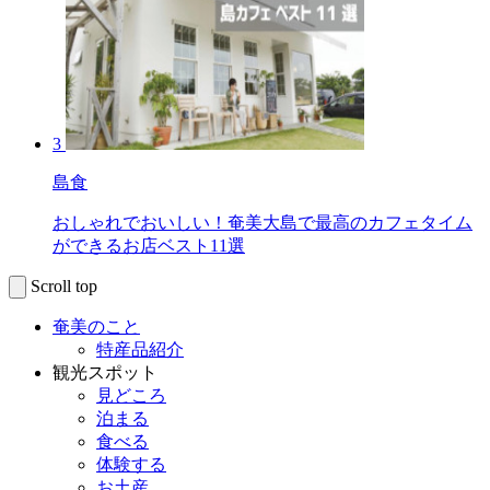
3
島食
おしゃれでおいしい！奄美大島で最高のカフェタイム
ができるお店ベスト11選
Scroll top
奄美のこと
特産品紹介
観光スポット
見どころ
泊まる
食べる
体験する
お土産