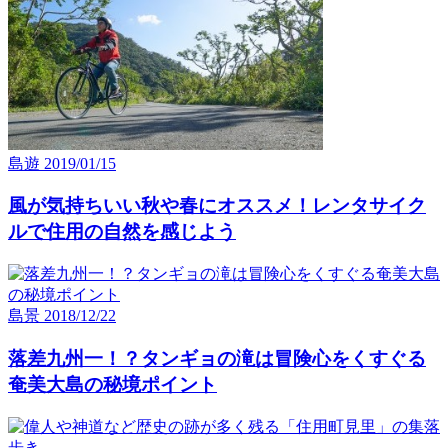
島遊
2019/01/15
風が気持ちいい秋や春にオススメ！レンタサイク
ルで住用の自然を感じよう
島景
2018/12/22
落差九州一！？タンギョの滝は冒険心をくすぐる
奄美大島の秘境ポイント