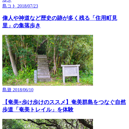
島コト
2018/07/23
偉人や神道など歴史の跡が多く残る「住用町見
里」の集落歩き
島遊
2018/06/10
【奄美×歩け歩けのススメ】奄美群島をつなぐ自然
歩道「奄美トレイル」を体験