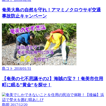
奄美大島の自然を守れ！アマミノクロウサギ交通
事故防止キャンペーン
島コト
2018/01/31
【奄美の七不思議その2】海賊の宝？！奄美市住用
町に眠る”黄金”を探せ！
島唄
2017/12/20