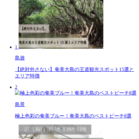
1
島遊
【絶対外さない】奄美大島の王道観光スポット15選と
エリア特徴
2
島景
極上色彩の奄美ブルー！奄美大島のベストビーチ8選