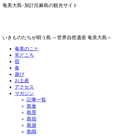
奄美大島･加計呂麻島の観光サイト
いきものたちが唄う島 ～世界自然遺産 奄美大島～
奄美のこと
見どころ
宿
食
遊び
お土産
アクセス
マガジン
記事一覧
島食
島景
島宿
島遊
島唄