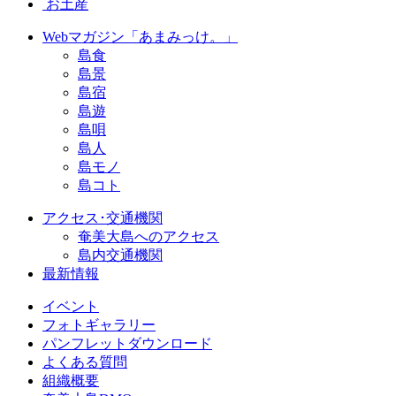
お土産
Webマガジン「あまみっけ。」
島食
島景
島宿
島遊
島唄
島人
島モノ
島コト
アクセス･交通機関
奄美大島へのアクセス
島内交通機関
最新情報
イベント
フォトギャラリー
パンフレットダウンロード
よくある質問
組織概要