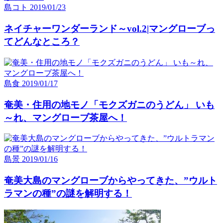
島コト
2019/01/23
ネイチャーワンダーランド～vol.2|マングローブっ
てどんなところ？
島食
2019/01/17
奄美・住用の地モノ「モクズガニのうどん」 いも
～れ、マングローブ茶屋へ！
島景
2019/01/16
奄美大島のマングローブからやってきた、”ウルト
ラマンの種”の謎を解明する！